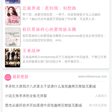
总裁养成：惹到我，别想跑
帮了我，就要对我负责，一辈子。你是靠碰瓷才当上总裁的
吗？？她以为当年施恩不望报做了件好事，可这男人非...
权巨星操碎心的爱情娱乐圈
权巨星操碎心的爱情娱乐圈简介emspemsp权志龙从来没想过，
入伍后还能交到女朋友。ems...
王者战神
王者战神简介emspemsp关于王者战神十年归故里。宁寒已不再
是当初被逐出家门的无助少年，他手握滔天...
最新更新
www.mbwenxue.com
李承乾大唐我才八岁废太子逆袭什么鬼笔趣阁完整版无删减
小说主角李承乾全集无弹窗
人族老六
人族老六
曹杰从爆肝箭术开始逐鹿中原笔趣阁完整版无删减
努力的北冥鱼