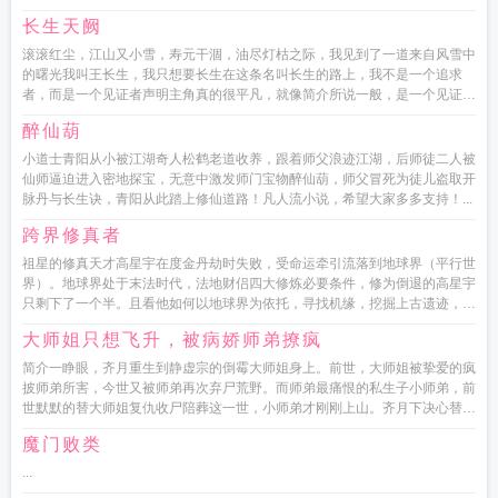
长生天阙
滚滚红尘，江山又小雪，寿元干涸，油尽灯枯之际，我见到了一道来自风雪中
的曙光我叫王长生，我只想要长生在这条名叫长生的路上，我不是一个追求
者，而是一个见证者声明主角真的很平凡，就像简介所说一般，是一个见证
者，长生这本...
醉仙葫
小道士青阳从小被江湖奇人松鹤老道收养，跟着师父浪迹江湖，后师徒二人被
仙师逼迫进入密地探宝，无意中激发师门宝物醉仙葫，师父冒死为徒儿盗取开
脉丹与长生诀，青阳从此踏上修仙道路！凡人流小说，希望大家多多支持！...
跨界修真者
祖星的修真天才高星宇在度金丹劫时失败，受命运牵引流落到地球界（平行世
界）。地球界处于末法时代，法地财侣四大修炼必要条件，修为倒退的高星宇
只剩下了一个半。且看他如何以地球界为依托，寻找机缘，挖掘上古遗迹，闯
荡异界，带领一群伙伴与天斗，...
大师姐只想飞升，被病娇师弟撩疯
简介一睁眼，齐月重生到静虚宗的倒霉大师姐身上。前世，大师姐被挚爱的疯
披师弟所害，今世又被师弟再次弃尸荒野。而师弟最痛恨的私生子小师弟，前
世默默的替大师姐复仇收尸陪葬这一世，小师弟才刚刚上山。齐月下决心替原
主复个私仇...
魔门败类
...