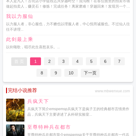
本人是凡人！古玩店小学徒段志兴穿越时空！混沌根！在各位面里的拍卖市场
做起拍卖人，赚灵石！修炼！完成任务！离家磨难！穿越回来！发现另一个段
智兴在当学徒！我是谁...
我以力服仙
以力服人者，非心服也，力不赡也以理服人者，中心悦而诚服也。不过仙人往
往不讲理...
此剑最上乘
以剑颂歌，唱尽此生喜怒哀乐。...
首 页
1
2
3
4
5
6
7
8
9
10
下一页
完结小说推荐
www.mbwenxue.com
兵疯天下
兵疯天下简介emspemsp兵疯天下是疯子王的经典都市言情类作
品，兵疯天下主要讲述了从科研实验室...
至尊特种兵在都市
至尊特种兵在都市简介emspemsp关于至尊特种兵在都市一代兵