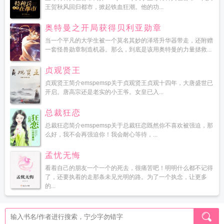
王贺秋风回归都市，掀起铁血狂潮。他的功...
奥特曼之开局获得贝利亚勋章
当一个平凡的大学生被一个莫名其妙的泽塔升华器带走，还附赠
一套怪兽勋章制造机器。那么，到底是该用奥特曼的力量拯救...
贞观贤王
贞观贤王简介emspemsp关于贞观贤王贞观十四年，大唐盛世已
开启。唐高宗还是老实的小王爷。女皇已入...
总裁狂恋
总裁狂恋简介emspemsp关于总裁狂恋既然你不喜欢被强迫，那
么好，我不会再强迫你！我会耐心等待，...
孟忧无悔
看着自己的朋友一个一个的死去，很痛苦吧！明明什么都不记得
了，还要执着的走那条未见光明的路。为了一个执念，让更多
的...