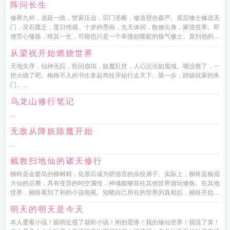
阵问长生
修界九州，道廷一统，世家压迫，宗门垄断，修道壁垒森严。底层修士修道无
门，灵石匮乏，度日维艰。十岁的墨画，先天体弱，散修出身，家境贫寒。即
便苦心修炼，终其一生，可能也只是一个卑微如蝼蚁的炼气修士。直到他的识
海中，出现了一块道碑。可以领...
从梁祝开始燃烧世界
天地失序，仙神无踪，轮回崩塌，妖魔乱世，人心沉沦如鬼域。嗯没救了，一
把火烧了吧。格格不入的书生拿起筇杖开始行走天下。第一步，踏破祝家的朱
门。...
乌龙山修行笔记
...
无敌从降妖除魔开始
...
截教扫地仙的诸天修行
柳柊是金鳌岛的柳树精，化形后成为碧游宫的杂役弟子。实际上，柳柊是杨眉
大仙的后裔，具有变异的时空属性，神魂能够前往其他世界游玩修炼。在其他
世界，柳柊看到了和的小说电视。知晓自己所在的世界的真相后，柳柊开始暗
搓搓地搞事了...
明天的明天是今天
本人爱看小说！眼睛近视了就听小说！闲的蛋疼！我的修仙世界！我说了算！