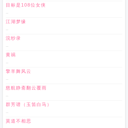
目标是108位女侠
...
江湖梦缘
...
浣纱录
...
黄祸
...
擎羊舞风云
...
慈航静斋翻云覆雨
...
群芳谱（玉笛白马）
...
莫道不相思