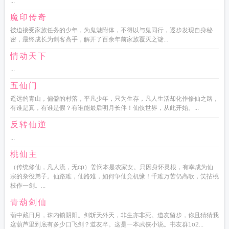
...
魔印传奇
被迫接受家族任务的少年，为鬼魅附体，不得以与鬼同行，逐步发现自身秘
密，最终成长为剑客高手，解开了百余年前家族覆灭之谜...
情动天下
...
五仙门
遥远的青山，偏僻的村落，平凡少年，只为生存，凡人生活却化作修仙之路，
有谁是真，有谁是假？有谁能最后明月长伴！仙侠世界，从此开始。...
反转仙逆
...
桃仙主
（传统修仙，凡人流，无cp）姜悯本是农家女。只因身怀灵根，有幸成为仙
宗的杂役弟子。仙路难，仙路难，如何争仙竞机缘！千难万苦仍高歌，笑拈桃
枝作一剑。...
青葫剑仙
葫中藏日月，珠内锁阴阳。剑斩天外天，非生亦非死。道友留步，你且猜猜我
这葫芦里到底有多少口飞剑？道友卒。这是一本武侠小说。书友群1o2...