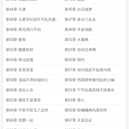
第44章 引诱
第45章 白日做梦
第46章 云雾宗纪训不可乱扔废弃
第47章 多出门走走
物破坏环境
第48章 师兄我们不怕
第49章 羊皮地图
第50章 骸骨
第51章 火毒蝎
第52章 暖暖软软
第53章 你别过来啊
第54章 阵法反噬
第55章 契约
第56章 吞雷兽蛋
第57章 你问他还不如来问我
第58章 混战不用你假好心
第59章 挡雷牌卑鄙无耻的小贼
第60章 崽在人在
第61章 宁可站着死绝不跪着生
第62章 膳堂不是善堂
第63章 寒心
第64章 不听不听王八念经
第65章 给曦曦掏鸟蛋吃咩
第66章 想要一起
第67章 天道见证