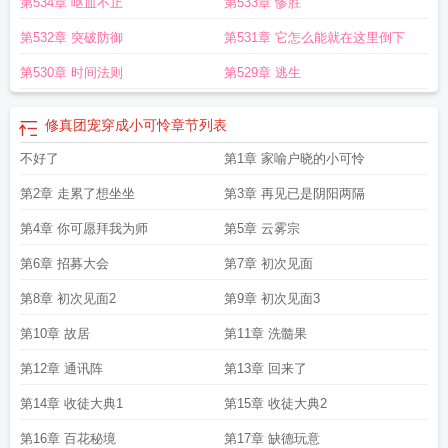
第534章 呕血不止
第533章 惨胜
第532章 突破防御
第531章 它怎么能就在这里倒下
第530章 时间法则
第529章 逃生
修真团宠穿成小可怜
章节列表
不好了
第1章 家喻户晓的小可怜
第2章 走累了想坐坐
第3章 再见已是阴阳两隔
第4章 你可愿拜我为师
第5章 云雾宗
第6章 招募大会
第7章 初次见面
第8章 初次见面2
第9章 初次见面3
第10章 故居
第11章 洗髓果
第12章 通讯阵
第13章 回来了
第14章 收徒大典1
第15章 收徒大典2
第16章 百花秘境
第17章 缺德玩意