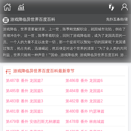
游戏降临异世界百度百科
先扑五条街
/著
游戏降临，世界需要被清算。上一世，陈季刚觉醒职业，就因城市沦陷，倒在了
兽潮冲击中。这一世，陈季带着职业，回到了游戏降临前，成为了龙国高层的一
员。一个人的力量不足以改变一切，那一个提前可以预知一切的国家呢？龙国通
过预言，抢占先机，迅速崛起，然后便是对这个世界的清算！“为了全人类的共同
利益，世界只能有一种声音！”“国命...
游戏降临类
游戏降临异世界百度百科
游戏
降临现实女主
游戏降临
游戏降临异世界
降临游戏世界
游戏降临现实的有哪
些
游戏降临类排行榜完本
游戏降临异世界笔趣阁
游戏降临异世界百度百科
最新章节
第487章 番外 龙国篇7
第486章 番外 龙国篇6
第485章 番外 龙国篇5
第484章 番外 龙国篇4
第483章 番外 龙国篇3
第482章 番外 龙国篇2
第481章 番外 龙国篇1
第480章 番外 约瑟琳篇
第479章 番外 安德烈斯尤林娜篇
第478章 番外 林南城篇