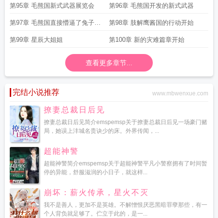
第95章 毛熊国新式武器展览会
第96章 毛熊国开发的新式武器
第97章 毛熊国直接懵逼了兔子你
第98章 肢解鹰酱国的行动开始
咋啥都卖啊
第99章 星辰大姐姐
第100章 新的灾难篇章开始
查看更多章节...
完结小说推荐
www.mbwenxue.com
撩妻总裁日后见
撩妻总裁日后见简介emspemsp关于撩妻总裁日后见一场豪门赌
局，她误上沣城名贵诀少的床。外界传闻，...
超能神警
超能神警简介emspemsp关于超能神警平凡小警察拥有了时间暂
停的异能，舒服滋润的小日子，就这样...
崩坏：薪火传承，星火不灭
我不是善人，更加不是英雄。不解憎恨厌恶黑暗罪孽那些，有一
个人背负就足够了。伫立于此的，是一...