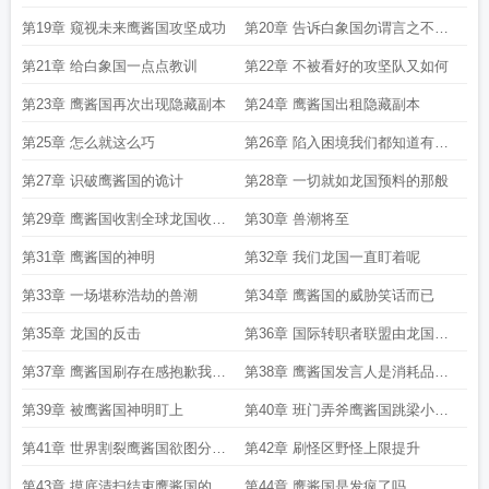
国家
第19章 窥视未来鹰酱国攻坚成功
第20章 告诉白象国勿谓言之不预
也
第21章 给白象国一点点教训
第22章 不被看好的攻坚队又如何
第23章 鹰酱国再次出现隐藏副本
第24章 鹰酱国出租隐藏副本
第25章 怎么就这么巧
第26章 陷入困境我们都知道有诈
但我们又不得不这么做
第27章 识破鹰酱国的诡计
第28章 一切就如龙国预料的那般
第29章 鹰酱国收割全球龙国收割
第30章 兽潮将至
鹰酱国
第31章 鹰酱国的神明
第32章 我们龙国一直盯着呢
第33章 一场堪称浩劫的兽潮
第34章 鹰酱国的威胁笑话而已
第35章 龙国的反击
第36章 国际转职者联盟由龙国牵
头
第37章 鹰酱国刷存在感抱歉我们
第38章 鹰酱国发言人是消耗品吧
龙国就没打算带你玩
怎么来一个晕一个呢
第39章 被鹰酱国神明盯上
第40章 班门弄斧鹰酱国跳梁小丑
般的行为
第41章 世界割裂鹰酱国欲图分化
第42章 刷怪区野怪上限提升
世界
第43章 摸底清扫结束鹰酱国的又
第44章 鹰酱国是发疯了吗