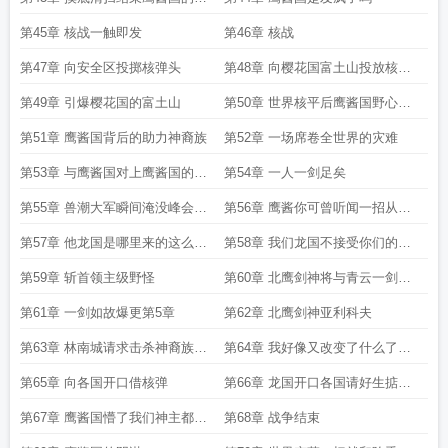
一举动
第45章 核战一触即发
第46章 核战
第47章 向安全区投掷核弹头
第48章 向樱花国富土山投放核武
器继续爆更
第49章 引爆樱花国的富土山
第50章 世界核平后鹰酱国野心暴
露
第51章 鹰酱国背后的助力神裔族
第52章 一场席卷全世界的灾难
第53章 与鹰酱国对上鹰酱国的嚣
第54章 一人一剑足矣
张尽显
第55章 兽潮大军瞬间淹没峰会国
第56章 鹰酱你可曾听闻一招从天
家
而降的炮法
第57章 他龙国是哪里来的这么多
第58章 我们龙国不接受你们的投
核武器的
降
第59章 斩首领主级野怪
第60章 北鹰剑神将与青云一剑联
手
第61章 一剑如故爆更第5章
第62章 北鹰剑神亚利科夫
第63章 林南城请求击杀神裔族神
第64章 我好像又改变了什么了不
使
得的事情了
第65章 向各国开口借核弹
第66章 龙国开口各国请好生掂量
爆更第5章
第67章 鹰酱国懵了我们神主都来
第68章 战争结束