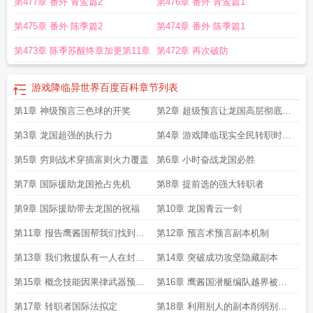
第477章 番外 青鸾篇2
第476章 番外 青鸾篇1
第475章 番外 陈季篇2
第474章 番外 陈季篇1
第473章 陈季苏醒终章加更第11章
第472章 再次破防
游戏降临异世界百度百科
章节列表
第1章 神级预言三色球的开奖
第2章 超级预言让龙国高层彻底相
信
第3章 龙国超强的执行力
第4章 游戏降临现实全民转职时代
开启
第5章 穷则战术穿插富则火力覆盖
第6章 小时奋战龙国必胜
第7章 国际援助龙国抢占先机
第8章 提前选的强大转职者
第9章 国际援助带去龙国的祝福
第10章 龙国青云一剑
第11章 报告鹰酱国帮我们找到了
第12章 预言术预言副本机制
一处隐藏副本
第13章 我们救援队有一人在封锁
第14章 突破成功攻坚隐藏副本
区走丢
第15章 概念技能因果律武器预言
第16章 鹰酱国潜艇编队越界被击
术的正确打开方式
沉
第17章 转职者国际法拟定
第18章 利用别人的副本削弱别的