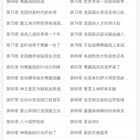
了你们怎么跑了
第69章 鹰酱国的阴谋
第70章 世界变革一切就和陈季预
言的一般
第71章 龙国对新时代的布局
第72章 龙国愿出资送圣母们前往
刷怪区
第73章 建立海洋野怪养殖场我们
第74章 龙国的人才培养计划
龙国只是单纯的种田罢了
第75章 游戏入侵世界第一个年头
第76章 龙国新武器试爆超越八十
世界战局稳固
级的力量
第77章 是时候再干鹰酱一仗了
第78章 不知道啊鹰酱国上来就捅
自己几刀
第79章 龙国撤侨袋鼠国全员慌了
第80章 各国恍然大悟居然还有这
第4章
样的操作
第81章 对鹰酱国的行动分割峰会
第82章 鹰酱国高层直呼疯了
国家
第83章 抢劫哪有敲诈鹰酱国赚得
第84章 欢迎来到胖大球星我娇贵
多
的小野怪
第85章 神主复苏为猫档加更感谢
第86章 繁育之神即将苏醒
猫档送上的大神认证
第87章 欣欣向荣龙国已然领军世
第88章 攻坚精灵族的边界裂缝
界
第89章 要么和我们龙国建立自由
第90章 藤蔓炼狱瞬间秒杀精灵族
贸易要么被打到建立自由贸易
军队
第91章 八十级野怪斩
第92章 星辰003
第93章 神裔族的行动开始了
第94章 新的灾难篇章