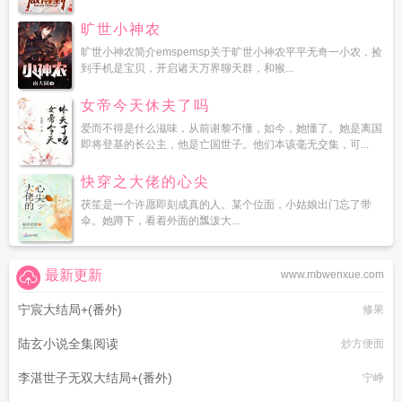
旷世小神农
旷世小神农简介emspemsp关于旷世小神农平平无奇一小农，捡
到手机是宝贝，开启诸天万界聊天群，和猴...
女帝今天休夫了吗
爱而不得是什么滋味，从前谢黎不懂，如今，她懂了。她是离国
即将登基的长公主，他是亡国世子。他们本该毫无交集，可...
快穿之大佬的心尖
茯笙是一个许愿即刻成真的人。某个位面，小姑娘出门忘了带
伞。她蹲下，看着外面的瓢泼大...
最新更新
www.mbwenxue.com
宁宸大结局+(番外)
修果
陆玄小说全集阅读
炒方便面
李湛世子无双大结局+(番外)
宁峥