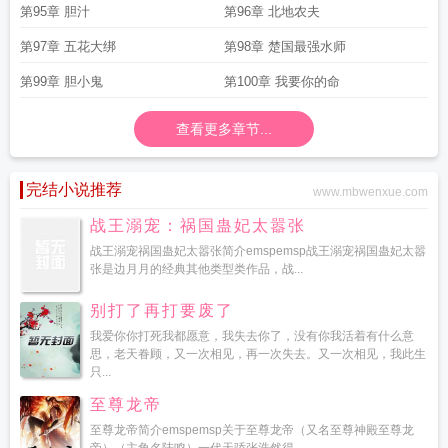
第95章 胆汁
第96章 北地农夫
第97章 五花大绑
第98章 楚国最强水师
第99章 胆小鬼
第100章 我要你的命
查看更多章节...
完结小说推荐
www.mbwenxue.com
战王溺宠：祸国蛊妃太嚣张
战王溺宠祸国蛊妃太嚣张简介emspemsp战王溺宠祸国蛊妃太嚣
张是边月月的经典其他类型类作品，战...
别打了再打要废了
我爱你你打死我都愿意，我失去你了，没有你我活着有什么意
思，老天眷顾，又一次相见，再一次失去。又一次相见，我此生
只...
至尊龙帝
至尊龙帝简介emspemsp关于至尊龙帝（又名至尊神殿至尊龙