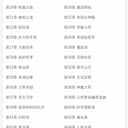
第19章 收服古族
第20章 威压降临
第21章 修炼之道
第22章 发现主神殿
第22章 轮回者
第24章 突破斗帝
第25章 好大的手笔
第26章 恭迎始皇帝
第27章 大秦传承
第28章 搬血境
第29章 新的世界
第30章 启用扶苏
第31章 诛仙界
第32章 牧羊山庄
第33章 皇城议事
第34章 文试宣榜
第35章 万界来朝
第36章 神魔大军
第37章 吾主万岁
第38章 让世界插遍黑龙旗
第39章 怪异的时间长河
第40章 时空观察者
第41章 白蛇传
第42章 修仙者
第43章 黑龙寨
第44章 人族反噬