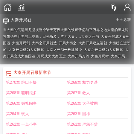
大秦开局召
土土龙
/著
当大秦的气运黑龙凝视整个诸天万界大秦的铁蹄势必踏平万界之地大秦的黑龙骑
将飘扬在万界的上空朕，目光所及，皆为大秦，...
大秦之开局
大秦开局成为秦朝
国运
大秦开局剑
大秦之开局就造
开局大秦之
大秦开局建立运朝
大秦建立运朝
的
大秦开局成为大秦国运
大秦之开局一枚建城令
大秦之开局成为大秦国运
大
秦开局变成大秦国运
开局成为大秦国运
大秦开局万剑
大秦开局时
大秦开局大
秦国运
开局大秦之主
大秦开局成为大秦国国运免费
大秦开局召
大秦开局成为
大秦国国运
大秦 开局
大秦开局建运朝平诸天万界
大秦开局国运
大秦开局成秦
大秦开局召
最新章节
国气运
大秦开局成为大秦国运免费
大秦开局起义
建立大秦的
开局大秦国运
第270章 绝口不提
第269章 权力更甚
第268章 聪明很多
第267章 救人
第266章 婚礼闹事
第265章 太子被围
第264章 玩火
第263章 国祚
第262章 一点小事
第261章 严惩不贷