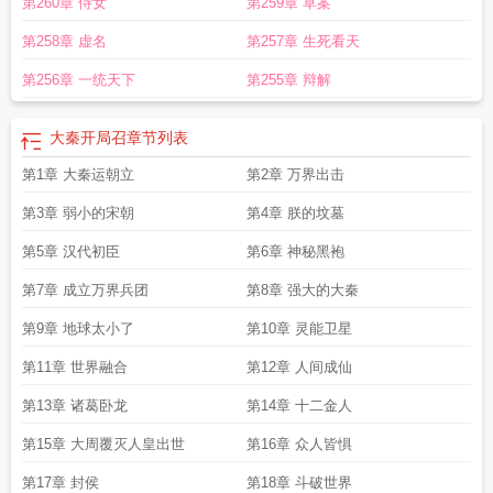
第260章 侍女
第259章 草案
第258章 虚名
第257章 生死看天
第256章 一统天下
第255章 辩解
大秦开局召
章节列表
第1章 大秦运朝立
第2章 万界出击
第3章 弱小的宋朝
第4章 朕的坟墓
第5章 汉代初臣
第6章 神秘黑袍
第7章 成立万界兵团
第8章 强大的大秦
第9章 地球太小了
第10章 灵能卫星
第11章 世界融合
第12章 人间成仙
第13章 诸葛卧龙
第14章 十二金人
第15章 大周覆灭人皇出世
第16章 众人皆惧
第17章 封侯
第18章 斗破世界