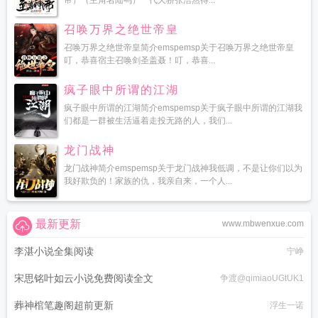
帝）（主角名陆鸣）一代天骄张浩然得...
召唤万界之绝世帝皇
召唤万界之绝世帝皇简介emspemsp关于召唤万界之绝世帝皇
叮，恭喜宿主召唤剑圣盖聂！叮，恭喜...
疯子眼中所谓的江湖
疯子眼中所谓的江湖简介emspemsp关于疯子眼中所谓的江湖我
们都是一群被生活逼着走投无路的人，我们...
龙门战神
龙门战神简介emspemsp关于龙门战神我低调，不是让你们以为
我好欺负的！家族的仇，我亲自来，一个人...
最新更新
www.mbwenxue.com
李湛小说全集阅读
宁峥
宋思铭叶如云小说免费阅读全文
争渡@qimiaoUGtUK1
葬神棺笔趣阁超前更新
浮生一诺