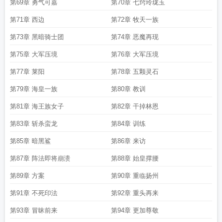
第69章 勇气可嘉
第70章 七窍玲珑玉
第71章 西边
第72章 牧天一族
第73章 黑暗骑士团
第74章 恶魔再现
第75章 大军压境
第76章 大军压境
第77章 莱阳
第78章 五颗灵石
第79章 海皇一族
第80章 教训
第81章 海王族女子
第82章 干掉林恩
第83章 斩杀蛮龙
第84章 训练
第85章 暗黑鲨
第86章 来访
第87章 阵法即将崩溃
第88章 始皇撑腰
第89章 方案
第90章 重临扬州
第91章 不死印法
第92章 重头再来
第93章 冒昧前来
第94章 更加尊敬