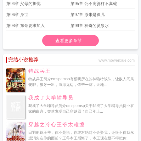
第94章 父母的担忧
第95章 公不离婆秤不离砣
第96章 身世
第97章 原来是孤儿
第98章 东哥要求加入
第99章 神奇的灵泉水
查看更多章节...
完结小说推荐
www.mbwenxue.com
特战兵王
特战兵王简介emspemsp有杨明所在的神狼特战队，让敌人闻风
丧胆，狼牙一出，血海无边，锋芒一露，天地...
我成了大学辅导员
我成了大学辅导员简介emspemsp关于我成了大学辅导员待业在
家的白舟，突然发现自己穿越回了自己刚上...
穿越之冷心王爷太难缠
田羽彤锦王爷，你不是说，你绝对绝对不会娶我，还恨不得我永
远消失在你的面前？王爷本王后悔了，本王现在恨不得把你...