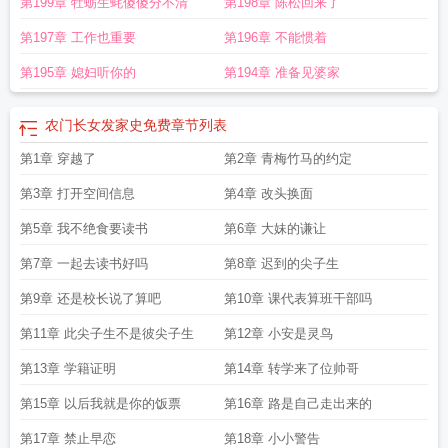
第199章 牡蛎生蚝傻傻分不清
第198章 陈松回来了
第197章 工作也重要
第196章 不能惯着
第195章 媳妇听你的
第194章 准备见婆家
农门长女发家史免费
章节列表
第1章 穿越了
第2章 青梅竹马的约定
第3章 打开空间信息
第4章 改头换面
第5章 我不绝食要读书
第6章 大妹的谦让
第7章 一起去读书好吗
第8章 迟到的尖子生
第9章 还是校长说了算吧
第10章 课代表算班干部吗
第11章 此尖子生不是彼尖子生
第12章 小安是灵鸟
第13章 学籍证明
第14章 转学来了位帅哥
第15章 以后我就是你的饭票
第16章 路是自己走出来的
第17章 禁止早恋
第18章 小小警告