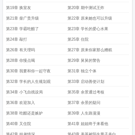
第19章 换室友
第20章 期中测试王炸
第21章 柴广贵升级
第22章 原来她也可以升级
第23章 学霸吃醋了
第23章 学长的爱心水果
第24章 敲打
第25章 住院
第26章 有天理吗
第27章 原来你家那么糟糕
第28章 你慢点喝
第29章 舅舅的警告
第30章 我要和你一起守夜
第31章 独立个体
第32章 学长的人生规划观
第33章 启动善使计划
第34章 小飞自残设局
第35章 余景通过考核
第36章 欢迎加入
第37章 余景的疑问
第38章 吃醋还是嫉妒
第39章 人生路漫漫
第40章 又住院
第41章 姐姐终于来看他
第42章 姐弟情深
第43章 美英被陌生男子表白