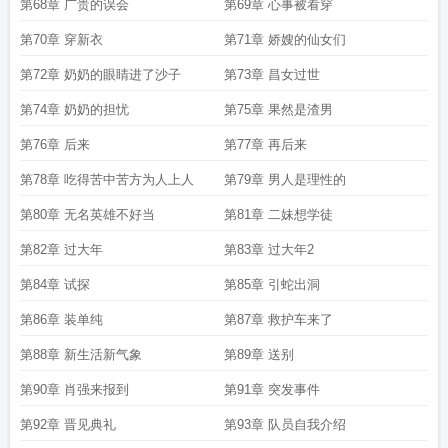
第68章 广贵的误会
第69章 心事被看穿
第70章 穿新衣
第71章 娇嫂的仙女们
第72章 奶奶的眼睛进了沙子
第73章 昌女过世
第74章 奶奶的担忧
第75章 果然是渣男
第76章 后来
第77章 再后来
第78章 吃得苦中苦方为人上人
第79章 男人是理性的
第80章 无名英雄不好当
第81章 二妹想学徒
第82章 过大年
第83章 过大年2
第84章 试探
第85章 引蛇出洞
第86章 装单纯
第87章 救护车来了
第88章 新生活新气象
第89章 送别
第90章 肖强来报到
第91章 突发事件
第92章 晋见典礼
第93章 队员自我介绍