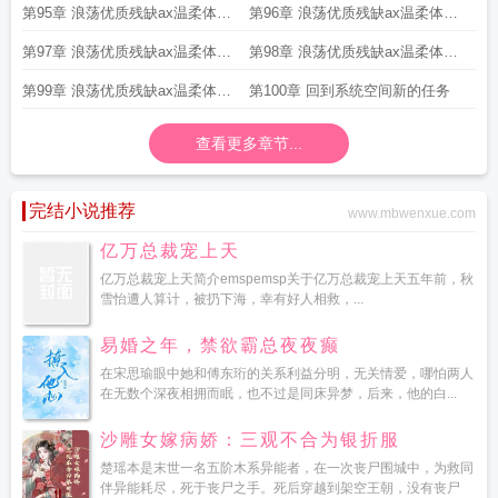
自卑劣质a 15
自卑劣质a 16
第95章 浪荡优质残缺ax温柔体贴
第96章 浪荡优质残缺ax温柔体贴
自卑劣质a 17
自卑劣质a 18
第97章 浪荡优质残缺ax温柔体贴
第98章 浪荡优质残缺ax温柔体贴
自卑劣质a 19
自卑劣质a 20
第99章 浪荡优质残缺ax温柔体贴
第100章 回到系统空间新的任务
自卑劣质a 21
查看更多章节...
完结小说推荐
www.mbwenxue.com
亿万总裁宠上天
亿万总裁宠上天简介emspemsp关于亿万总裁宠上天五年前，秋
雪怡遭人算计，被扔下海，幸有好人相救，...
易婚之年，禁欲霸总夜夜癫
在宋思瑜眼中她和傅东珩的关系利益分明，无关情爱，哪怕两人
在无数个深夜相拥而眠，也不过是同床异梦，后来，他的白...
沙雕女嫁病娇：三观不合为银折服
楚瑶本是末世一名五阶木系异能者，在一次丧尸围城中，为救同
伴异能耗尽，死于丧尸之手。死后穿越到架空王朝，没有丧尸