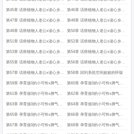
真千金 5
真千金 6
第45章 话痨植物人老公x读心乡下
第46章 话痨植物人老公x读心乡下
真千金 7
真千金 8
第47章 话痨植物人老公x读心乡下
第48章 话痨植物人老公x读心乡下
真千金 9
真千金 10
第49章 话痨植物人老公x读心乡下
第50章 话痨植物人老公x读心乡下
真千金 11
真千金 12
第51章 话痨植物人老公x读心乡下
第52章 话痨植物人老公x读心乡下
真千金 13
真千金 14
第53章 话痨植物人老公x读心乡下
第54章 话痨植物人老公x读心乡下
真千金 15
真千金 16
第55章 话痨植物人老公x读心乡下
第56章 话痨植物人老公x读心乡下
真千金 17
真千金 18
第57章 话痨植物人老公x读心乡下
第58章 回到系统空间姣姣的怀疑
真千金 19
第59章 孕育值0的小可怜x脾气暴
第60章 孕育值0的小可怜x脾气暴
躁的皇子 1
躁的皇子 2
第61章 孕育值0的小可怜x脾气暴
第62章 孕育值0的小可怜x脾气暴
躁的皇子 3
躁的皇子 4
第63章 孕育值0的小可怜x脾气暴
第64章 孕育值0的小可怜x脾气暴
躁的皇子 5
躁的皇子 6
第65章 孕育值0的小可怜x脾气暴
第66章 孕育值0的小可怜x脾气暴
躁的皇子 7
躁的皇子 8
第67章 孕育值0的小可怜x脾气暴
第68章 孕育值0的小可怜x脾气暴