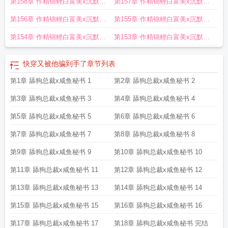
第158章 作精锦鲤白富美x沉默寡
第157章 作精锦鲤白富美x沉默寡
言退伍保镖 10
言退伍保镖 9
第156章 作精锦鲤白富美x沉默寡
第155章 作精锦鲤白富美x沉默寡
言退伍保镖 8
言退伍保镖 7
第154章 作精锦鲤白富美x沉默寡
第153章 作精锦鲤白富美x沉默寡
言退伍保镖 6
言退伍保镖 5
快穿又被他骗到手了
章节列表
第1章 舔狗总裁x咸鱼秘书 1
第2章 舔狗总裁x咸鱼秘书 2
第3章 舔狗总裁x咸鱼秘书 3
第4章 舔狗总裁x咸鱼秘书 4
第5章 舔狗总裁x咸鱼秘书 5
第6章 舔狗总裁x咸鱼秘书 6
第7章 舔狗总裁x咸鱼秘书 7
第8章 舔狗总裁x咸鱼秘书 8
第9章 舔狗总裁x咸鱼秘书 9
第10章 舔狗总裁x咸鱼秘书 10
第11章 舔狗总裁x咸鱼秘书 11
第12章 舔狗总裁x咸鱼秘书 12
第13章 舔狗总裁x咸鱼秘书 13
第14章 舔狗总裁x咸鱼秘书 14
第15章 舔狗总裁x咸鱼秘书 15
第16章 舔狗总裁x咸鱼秘书 16
第17章 舔狗总裁x咸鱼秘书 17
第18章 舔狗总裁x咸鱼秘书 完结