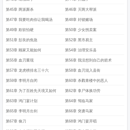
第45章 两派厮杀
第46章 灭两大帮派
第47章 我要吃肉你让我喝汤
第48章 封锁赌场
第49章 欺软怕硬
第50章 少女拐卖案
第51章 彭良的焦急
第52章 黑市易主
第53章 顾家又能如何
第54章 治理安乐县
第55章 血刃重现
第56章 我没想到自己的箭术
第57章 龙虎榜排名三十六
第58章 血刃混入县衙
第59章 李明月自闭
第60章 杀戮青楼中的恶人
第61章 为了百姓先天境又如何
第62章 拿尸体换功劳
第63章 鸿门宴计划
第64章 驾临马家
第65章 李明月出剑
第66章 突袭马家
第67章 偷刀
第68章 鸿门宴开唱