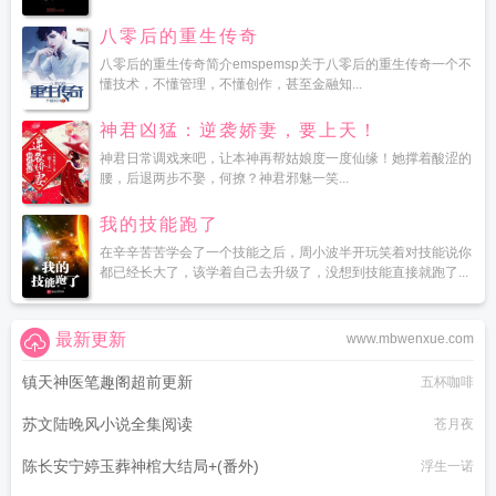
八零后的重生传奇
八零后的重生传奇简介emspemsp关于八零后的重生传奇一个不
懂技术，不懂管理，不懂创作，甚至金融知...
神君凶猛：逆袭娇妻，要上天！
神君日常调戏来吧，让本神再帮姑娘度一度仙缘！她撑着酸涩的
腰，后退两步不娶，何撩？神君邪魅一笑...
我的技能跑了
在辛辛苦苦学会了一个技能之后，周小波半开玩笑着对技能说你
都已经长大了，该学着自己去升级了，没想到技能直接就跑了...
最新更新
www.mbwenxue.com
镇天神医笔趣阁超前更新
五杯咖啡
苏文陆晚风小说全集阅读
苍月夜
陈长安宁婷玉葬神棺大结局+(番外)
浮生一诺