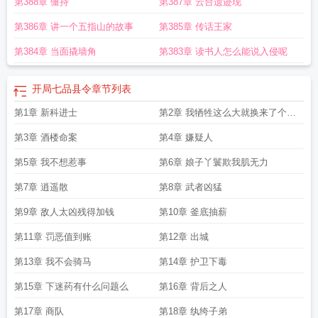
第388章 僵持
第387章 云台遗迹现
第386章 讲一个五指山的故事
第385章 传话王家
第384章 当面撬墙角
第383章 读书人怎么能说入侵呢
开局七品县令
章节列表
第1章 新科进士
第2章 我牺牲这么大就换来了个县
令么
第3章 酒楼命案
第4章 嫌疑人
第5章 我不想惹事
第6章 娘子丫鬟欺我肌无力
第7章 逍遥散
第8章 武者凶猛
第9章 敌人太凶残得加钱
第10章 釜底抽薪
第11章 罚恶值到账
第12章 出城
第13章 我不会骑马
第14章 护卫下毒
第15章 下迷药有什么问题么
第16章 背后之人
第17章 商队
第18章 纨绔子弟