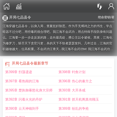
开局七品县令
绝命密钥
/著
江海穿越七品县令，以身入局，查案惩奸除恶。作为手无缚鸡之力的书生，学点
暗器不过分吧，用些毒药很合理吧。我江海不会武功，用点特殊手段防身有问题
么。江海要一步一步走反派的路，走向最高处，携公主以令诸侯。黑夜，江海化
为修罗刀，斩尽天下贪官污吏，杀的天下不轨者瑟瑟发抖。几年过去，江海的官
职越做越大，位高权重。不会武功江青天...
我江海不会武功txt
我江海不会武功
412章
我江海不会武功 绝命密钥
我江海不会武功
我江海不会武功类似的
章节
开局成就七品道基
开局七品县令
开局七品县令
最新章节
第399章 扫荡遗迹
第398章 钓鱼计划
第397章 看热闹的江海
第396章 伤心的秦方之
第395章 楚执御暴怒化身大宗师
第393章 大开杀戒
第392章 闪着火光的丹炉
第391章 抓天机阁真传顾玉
第390章 云天神镜到手
第389章 纷乱的争抢