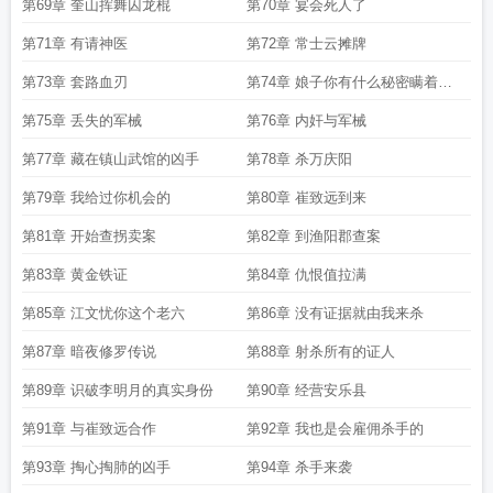
第69章 奎山挥舞囚龙棍
第70章 宴会死人了
第71章 有请神医
第72章 常士云摊牌
第73章 套路血刃
第74章 娘子你有什么秘密瞒着我
么
第75章 丢失的军械
第76章 内奸与军械
第77章 藏在镇山武馆的凶手
第78章 杀万庆阳
第79章 我给过你机会的
第80章 崔致远到来
第81章 开始查拐卖案
第82章 到渔阳郡查案
第83章 黄金铁证
第84章 仇恨值拉满
第85章 江文忧你这个老六
第86章 没有证据就由我来杀
第87章 暗夜修罗传说
第88章 射杀所有的证人
第89章 识破李明月的真实身份
第90章 经营安乐县
第91章 与崔致远合作
第92章 我也是会雇佣杀手的
第93章 掏心掏肺的凶手
第94章 杀手来袭