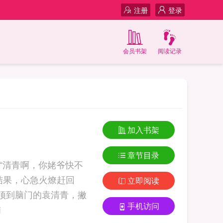
注册
登录
会员书架
阅读记录
加入书架
章节目录
“清青啊，你姥爷快不
结果，心急火燎赶回
立即阅读
顶到脑门的袁清青，撇
手机访问
铺