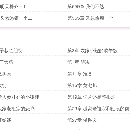
章 明天补齐＋1
第559章 我们不熟
章 又忽悠瘸一个二
第555章 又忽悠瘸一个一
拐子叔也胆突
第3章 农家小院的晌午饭
黄三太奶
第7章 解决上
 做买卖
第11章 准备
收徒
第15章 黄七郎
 偷人参娃娃的小狐狸
第19章 切片还是整根炖
 狐家老祖宗的悲鸣
第23章 狐家老祖宗和姓袁的
 开始谈
第27章 慢慢谈