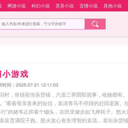
说
网游小说
科幻小说
灵异小说
言情小说
其他小说
铺小游戏
时间：2025-07-21 12:11:03
白领回村，坐镇祖传杂货铺，六道三界阴阳诡事，啥她都有。
。”看着母亲发来的短信，袁清青马不停蹄的赶回老家。
不行”的姥爷正挥着个锄头，在田里健步如飞撵耗子。怒火
下东西就开始追着袁富贵满院子跑。怒火攻心丧失理智的袁清... 老街杂货