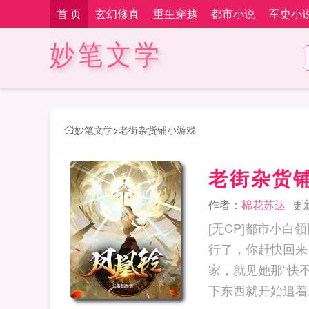
首 页
玄幻修真
重生穿越
都市小说
军史小
妙笔文学
妙笔文学
>
老街杂货铺小游戏
老街杂货
作者：
棉花苏达
更新
[无CP]都市小
行了，你赶快回来
家，就见她那“快