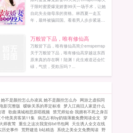
于限时蜜爱爆宠娇妻99天一场手术，让她
自此失去做母亲的资格。林西夏一走五
年，最终被骗回国。看着男人步步紧逼，
林西夏转身欲逃，却被男人一把拉住，你
再给我跑一次试试？你放开我！男人看着
万般皆下品，唯有修仙高
她激烈...
万般皆下品，唯有修仙高简介emspemsp
关于万般皆下品，唯有修仙高穿越这东西
原来真的存在啊！陆渊！此生难道还会忙
碌，气愤，受欺压吗？...
她不是颜控怎么办凌岚 她不是颜控怎么办
网游之虚拟同
电影完整版
暧昧关系的界定标准
梦入江南旧人家是什么
简谱
歌曲满城相思原唱视频
禁咒师短命 我拥有不死之身百
个绝美房客第11集
病态占有by奶猫薄脆免费阅读全文
穿
大师夜莺
重生之这次我宠你txt书包网
天生诱人全文在线
实历史事件
荒野建造 b站精选
系统之美全文免费阅读
野