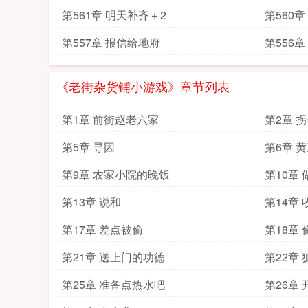
第561章 明天补齐＋2
第560
第557章 报信给地府
第556
《老街杂货铺小游戏》章节列表
第1章 前街赵老六家
第2章 
第5章 寻因
第6章 
第9章 农家小院的晚饭
第10章
第13章 说和
第14章 
第17章 差点被偷
第18章
第21章 送上门的功德
第22章
第25章 准备点热水吧
第26章