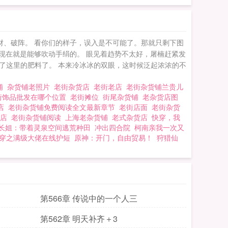
财、破阵。 看你们的样子，误入是不可能了。那就只剩下图
现在就是能够吹动手绢的。 眼见着趋势不太好，屠楠赶紧发
了这里的肥料了。 本来冷冰冰的双眼，这时候泛起浓浓的不
铺
杂货铺老照片
老街杂货店
老街老店
老街杂货铺兰贵儿
街饰品批发在哪个位置
老街摊位
街尾杂货铺
老杂货店图
店
老街杂货铺免费阅读全文最新章节
老街店面
老街杂货
新店
老街杂货铺阅读
上海老杂货铺
老式杂货店
快穿，我
长姐：带着灵泉空间逃荒种田
冲出四合院
柯南亲我一次又
穿之满级大佬在线护短
原神：开门，自由贸易！
狩猎仙
第566章 传说中的一个人三
第562章 明天补齐＋3