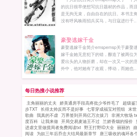
的抗日很早便想写抗日题材的作品，而
是无拘无束，自由自在的抗日。本书主
没有呼风唤雨招兵买马，与日寇进行千
万马式的战斗，更没有改变历史的巨大
量。但他尽自己所能在尽力改变着周围人.
豪娶逃嫁千金
豪娶逃嫁千金简介emspemsp关于豪娶
嫁千金她无意犯下的错，酿造了被两位
爱出头的人物折磨，却在一次又一次的
外中，他对她有了改观，悸动，而她也
知不觉沦陷其中，渐渐的两人爱越深你
必为了我受这样的苦。看着男主背部的
痕，女主的泪顿时哗然而下，心抽搐的
每日热搜小说推荐
疼。男主转身抱住女主，接着深吻，再
主角丽丽的丈夫
娇美通房手段高疼批少爷炸毛了
超级鉴
滚床单，完事后他奸邪一笑说我现在才
步TXT
长得太帅反而不是好事
七零穿成福宝对照组
末世
道，原来你那也好糊弄。What？慕锦轩
歌曲
我真的不虚
万界签到开局亿万次拔刀
非洲大牧场 tx
我跟你没完人设阮嫒荷阮氏长女，成熟
度百科
让我来做
开局交易麦迪王不过
兰娇香烟的报价
强，隐忍，不易认输慕锦轩追更
进虐文里做搅局者免费阅读txt
野王打野ID大全
丽丽的
win10menwoo18vip...
阅读
为奴三年后乔念大结局最新章节
唐三吸收的魂环各