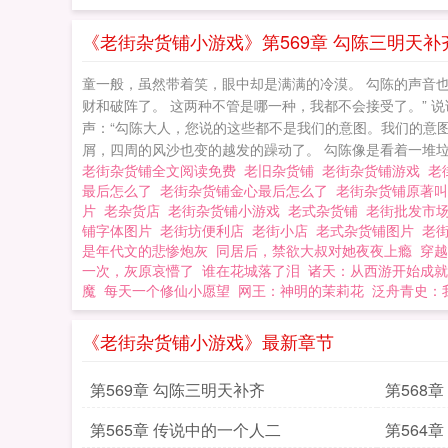
《老街杂货铺小游戏》第569章 勾陈三明天补
童一般，虽然带着笑，眼中却是满满的冷漠。 勾陈的声音
财和破阵了。 这两种不管是哪一种，我都不会接受了。” 
声：“勾陈大人，您说的这些都不是我们的意图。我们的意
屑，四周的风沙也变的越发的躁动了。 勾陈像是看着一堆垃圾
老街杂货铺全文阅读免费
老旧杂货铺
老街杂货铺游戏
老
最后怎么了
老街杂货铺金心最后怎么了
老街杂货铺原著
片
老杂货店
老街杂货铺小游戏
老式杂货铺
老街批发市
铺字体图片
老街坊便利店
老街小店
老式杂货铺图片
老
是年代文的悲惨炮灰
同居后，禁欲大叔对她夜夜上瘾
穿越
一次，灰原哀懵了
谁在花城落了泪
诸天：从西游开始成就
魔
每天一个修仙小愿望
网王：神明的茉莉花
泛舟青史：
《老街杂货铺小游戏》最新章节
第569章 勾陈三明天补齐
第568
第565章 传说中的一个人二
第564