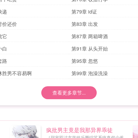
快递
第79章 id证
 讨价还价
第83章 出发
呲它
第87章 两箱啤酒
小白
第91章 从头开始
套路
第95章 忽悠
 林胜男不容易啊
第99章 泡澡洗澡
查看更多章节...
疯批男主竟是我那异界乖徒
人
［甜宠双洁玄学娱乐圈综艺系统真假少爷