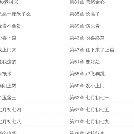
ido老祖宗
第31章 忽悠金心
 长高一厘米了么
第35章 长高了
 金贵不金贵
第39章 愣头青
 盼喜下篇
第43章 盼喜终篇
 找上门来
第47章 住下来了上篇
 送我这的
第51章 要好处
 角抵术
第55章 鸡飞狗跳
 秦朗上岗
第59章 发小上门
 白玉盏三
第63章 七月初七一
 七月初七四
第67章 七月初七五
 七月初七八
第71章 七月初七九
 两个吃货
第75章 收拾行李