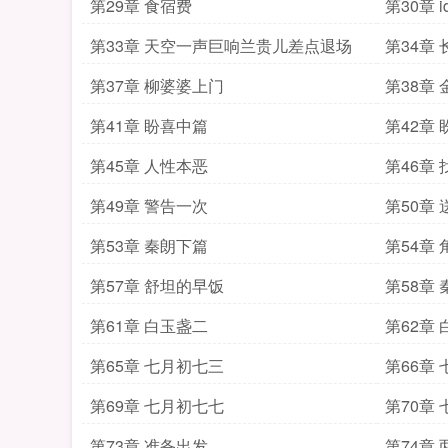
第29章 食宿费
第30章 
第33章 天空一声巨响兰贵儿差点退场
第34章
第37章 柳婆婆上门
第38章
第41章 盼喜中篇
第42章
第45章 人性本恶
第46章
第49章 警告一次
第50章
第53章 秦朗下篇
第54章
第57章 舒坦的早饭
第58章
第61章 白玉盏二
第62章
第65章 七月初七三
第66章
第69章 七月初七七
第70章
第73章 准备出发
第74章