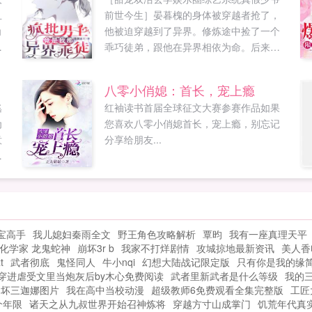
且
前世今生］晏暮槐的身体被穿越者抢了，
角
他被迫穿越到了异界。修炼途中捡了一个
军
乖巧徒弟，跟他在异界相依为命。后来乖
能
徒弟为救他身死魂消，他发疯修炼为徒报
..
仇。刚手刃了仇人，他又穿回去，拿回了
八零小俏媳：首长，宠上瘾
自己的身体。穿越者用他的身体，在娱乐
逃
红袖读书首届全球征文大赛参赛作品如果
圈混成了糊咖万人嫌。遗留的废物系统要
为
您喜欢八零小俏媳首长，宠上瘾，别忘记
他积攒功德和攻...
意
分享给朋友...
不
不
伤
到
宝高手
我儿媳妇秦雨全文
野王角色攻略解析
覃昀
我有一座真理天平
知
化学家 龙鬼蛇神
崩坏3r b
我家不打烊剧情
攻城掠地最新资讯
美人香
，
t
武者彻底
鬼怪同人
牛小nqi
幻想大陆战记限定版
只有你是我的缘
倔
穿进虐受文里当炮灰后by木心免费阅读
武者里新武者是什么等级
我的三
崩坏三迦娜图片
我在高中当校动漫
超级教师6免费观看全集完整版
工匠
个年限
诸天之从九叔世界开始召神炼将
穿越方寸山成掌门
饥荒年代真