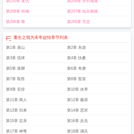
第210章 复仇
第209章 开封城落
第208章 拆城
第207章 短兵相接
第206章 降
第205章 尽忠
重生之我为宋帝赵恒
章节列表
第1章 崖山
第2章 东游
第3章 琉球
第4章 扶桑
第5章 落脚
第6章 奇袭
第7章 取胜
第8章 暂居
第9章 安排
第10章 休养
第11章 商人
第12章 藤原
第13章 归来
第14章 思宋
第15章 定亲
第16章 反击
第17章 神弩
第18章 调兵