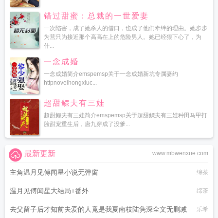
错过甜蜜：总裁的一世爱妻
一次陷害，成了她杀人的借口，也成了他们牵绊的理由。她步步
为营只为接近那个高高在上的危险男人。她已经狠下心了，为
什...
一念成婚
一念成婚简介emspemsp关于一念成婚新坑专属妻约
httpnovelhongxiuc...
超甜鳏夫有三娃
超甜鳏夫有三娃简介emspemsp关于超甜鳏夫有三娃种田马甲打
脸甜宠重生后，唐九穿成了没爹...
最新更新
www.mbwenxue.com
主角温月见傅闻星小说无弹窗
绵茶
温月见傅闻星大结局+番外
绵茶
去父留子后才知前夫爱的人竟是我夏南枝陆隽深全文无删减
乐希