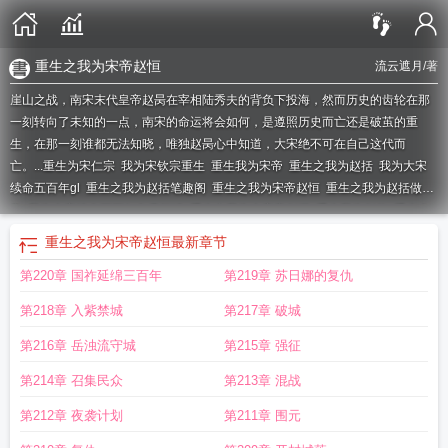
重生之我为宋帝赵恒
流云遮月
/著
崖山之战，南宋末代皇帝赵昺在宰相陆秀夫的背负下投海，然而历史的齿轮在那
一刻转向了未知的一点，南宋的命运将会如何，是遵照历史而亡还是破茧的重
生，在那一刻谁都无法知晓，唯独赵昺心中知道，大宋绝不可在自己这代而
亡。...
重生为宋仁宗
我为宋钦宗重生
重生我为宋帝
重生之我为赵括
我为大宋
续命五百年gl
重生之我为赵括笔趣阁
重生之我为宋帝赵恒
重生之我为赵括做皇
帝
我为大宋续命五百年免费阅读
重生之我为大宋帝赵堪
重生我为赵构
重生大
宋之我为岳云
重生为大宋皇帝的
重生之我为赵祯
重生大宋我为王
重生为赵
重生之我为宋帝赵恒
最新章节
昺
重生之我为宋帝唐哲
重生之我为宋帝免费
重生为宋仁宗的
重生我为赵括
重
第220章 国祚延绵三百年
第219章 苏日娜的复仇
生之我为宋钦宗
我为大宋续命五百年
主角重生为大宋皇子
第218章 入紫禁城
第217章 破城
第216章 岳浊流守城
第215章 强征
第214章 召集民众
第213章 混战
第212章 夜袭计划
第211章 围元