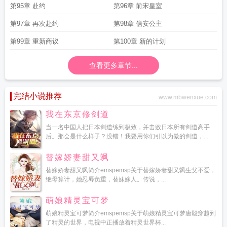
第95章 赴约
第96章 前宋皇室
第97章 再次赴约
第98章 信安公主
第99章 重新商议
第100章 新的计划
查看更多章节...
完结小说推荐
www.mbwenxue.com
我在东京修剑道
当一名中国人把日本剑道练到极致，并击败日本所有剑道高手
后。那会是什么样子？没错！我要用你们引以为傲的剑道，...
替嫁娇妻甜又飒
替嫁娇妻甜又飒简介emspemsp关于替嫁娇妻甜又飒生父不爱，
继母算计，她忍辱负重，替妹嫁人。传说，...
萌娘精灵宝可梦
萌娘精灵宝可梦简介emspemsp关于萌娘精灵宝可梦唐毅穿越到
了精灵的世界，电视中正播放着精灵世界杯...