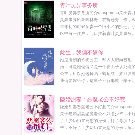
青叶灵异事务所
青叶灵异事务所简介emspemsp关于青
灵异事务所我叫林奇，在拆迁办工作，
年年初的时候负责一个旧小区的拆迁。
区中有一住户，门口挂着青叶灵异事务
的古怪牌子，屋子被改造成了办公室，
弃多时，积满了灰尘。在办公室的档案
此生，我偏不嫁你！
中，整齐陈列着大量文件和资料。我好
她是唐朝的玲珑公主，却因太肥而被拒
之下，将之整理，发现了一个藏在现世
婚，可是她偏偏又是一个爱面子认死理
怪诞又恐怖的世界。档案中记载的事件
公主，所以她选择喝下鹤顶红，并且发
逐渐出现在了我的生活中首发
我偏要嫁给你，这辈子不行那就下辈子
woo18υippo1⒏υip...
喝下鹤顶红的她本以为自己必死无疑，
不曾想能够再次醒来，在醒来的自己居
隐婚甜妻：恶魔老公不好惹
变了模样，不仅如此整个世界都变了样
隐婚甜妻恶魔老公不好惹简介emspems
子。是重生？还能否再见到他？可就是
关于隐婚甜妻恶魔老公不好惹少爷，不
她慢慢的融入这个新时代的时候，却发
了！少奶奶冒充您的身份，打了导演！
了一个一千多年前的阴谋。原来这一切
爷，不好了！少奶奶冒充您的身份，揍
是如果您喜欢此生，我偏不嫁你！，别
制片！少爷，不好了某男冷哼，我的女