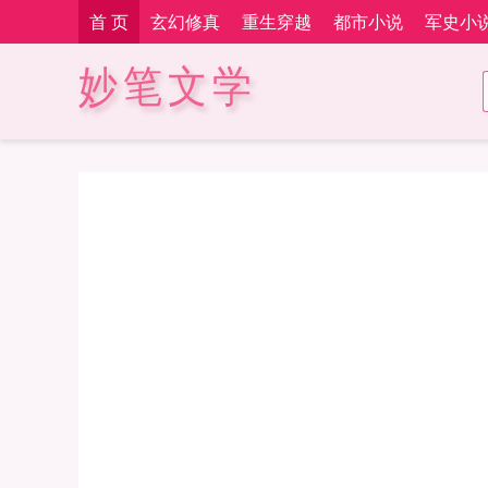
首 页
玄幻修真
重生穿越
都市小说
军史小
妙笔文学