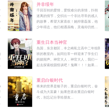
并非绥年
叶
千回百转的爱情，爱恨难分的亲情，扑朔
今
迷离的情节，交织出一个非比寻常的感人
小
的故事，希望大家喜欢！她抑塞磊落，他
所
少年得志，他们相遇虽晚，灵魂却仍然碰
废
撞出了美妙的火花。他去了疫情最严重的
柜
地方，半月有余了，他还好吗？我不知道
重生日本当神官
奇
他是胖了还是瘦了，但我不敢跟他视频，
岛国，东京都区，丰之崎私立高中二年组B
下
怕打扰他影响他。人生还真是无常，这场
的
班的教室内，如同往常一样迎来了学生们
也
病疫说爆发就爆发了。林匆匆这么年轻的
誓
的嬉闹声。神官大人，神官大人，我们一
生命说消逝就这么消逝了。一个对社会如
！
起去探索校园怪谈吧！鬼啊！！！如果您
此有价值的生命消亡起来也不过就是一
却
喜欢重生日本当神官，别忘记分享给朋友...
瞬，这更加让我觉得人生天地间的渺小。
然
我忍不住自嘲，像我这种对社会没有什么
重启白银时代
价值的人却还好好的活着，被那些英雄烈
p
将来的世界是银子的，重启白银时代，奋
在
士人物保护得那么好。如果您喜欢并非绥
好
斗成为大富豪！如果您喜欢重启白银时
现
年，别忘记分享给朋友...
少
代，别忘记分享给朋友...
都
了
忘