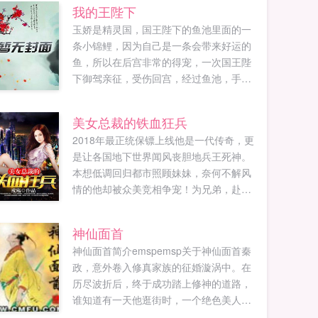
我的王陛下
玉娇是精灵国，国王陛下的鱼池里面的一
条小锦鲤，因为自己是一条会带来好运的
鱼，所以在后宫非常的得宠，一次国王陛
下御驾亲征，受伤回宫，经过鱼池，手上
的血滴在了鱼池里面，被正在呼吸的锦鲤
玉娇完全吸收，从而带有龙族血气，经过
美女总裁的铁血狂兵
多年后的修炼，玉娇化成人形，成为了国
2018年最正统保镖上线他是一代传奇，更
王陛下的福星王后如果您喜欢我的王陛
是让各国地下世界闻风丧胆地兵王死神。
下，别忘记分享给朋友...
本想低调回归都市照顾妹妹，奈何不解风
情的他却被众美竞相争宠！为兄弟，赴汤
蹈火为美人，不惜血溅五步为家庭，铁拳
捍卫是如果您喜欢美女总裁的铁血狂兵，
神仙面首
别忘记分享给朋友...
神仙面首简介emspemsp关于神仙面首秦
政，意外卷入修真家族的征婚漩涡中。在
历尽波折后，终于成功踏上修神的道路，
谁知道有一天他逛街时，一个绝色美人拦
住他对他讲我要你当我的面首。※※※以下是