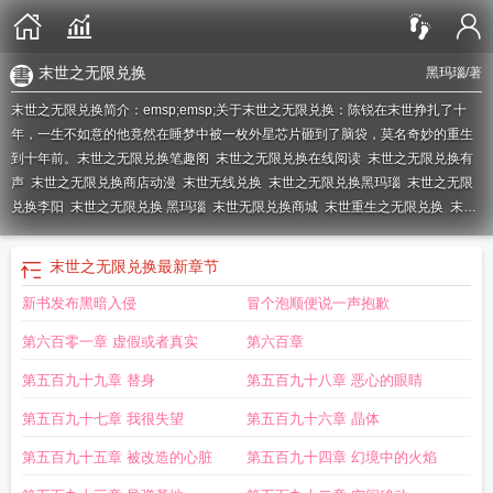
末世之无限兑换
黑玛瑙
/著
末世之无限兑换简介：emsp;emsp;关于末世之无限兑换：陈锐在末世挣扎了十
年，一生不如意的他竟然在睡梦中被一枚外星芯片砸到了脑袋，莫名奇妙的重生
到十年前。
末世之无限兑换笔趣阁
末世之无限兑换在线阅读
末世之无限兑换有
声
末世之无限兑换商店动漫
末世无线兑换
末世之无限兑换黑玛瑙
末世之无限
兑换李阳
末世之无限兑换 黑玛瑙
末世无限兑换商城
末世重生之无限兑换
末世
之无限兑换 视频
末世之无限兑换无窗弹
末世无限兑换
末世之无限兑换女频
末
世之无限兑换几个女主
末世之无限兑换 天天吃面
末日之无限兑换女主
末世之
末世之无限兑换
最新章节
无限兑换笔趣闾
末世之无限兑换护士
末世无限兑换苏梓
末世之无限兑换天天吃
新书发布黑暗入侵
冒个泡顺便说一声抱歉
面
末世之无限兑换女主
末世之无限兑换 第1章
末世之无限兑换txt
末世之无限
兑换张磊
末世之无限兑换手镯
末世无限兑换王克克
末世之无限兑换 TXT免
第六百零一章 虚假或者真实
第六百章
费
末世之无限兑换夜梦
末世之无限兑换书阋网全文阅读免费最新章节更新时间
第五百九十九章 替身
第五百九十八章 恶心的眼睛
第五百九十七章 我很失望
第五百九十六章 晶体
第五百九十五章 被改造的心脏
第五百九十四章 幻境中的火焰