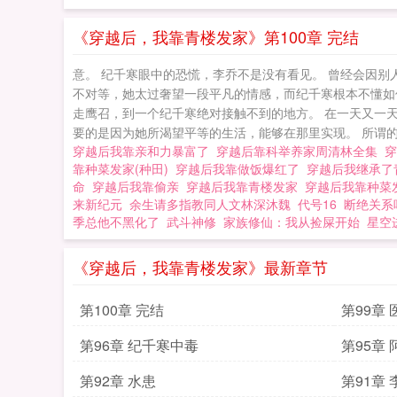
《穿越后，我靠青楼发家》第100章 完结
意。 纪千寒眼中的恐慌，李乔不是没有看见。 曾经会因别
不对等，她太过奢望一段平凡的情感，而纪千寒根本不懂如
走鹰召，到一个纪千寒绝对接触不到的地方。 在一天又一
要的是因为她所渴望平等的生活，能够在那里实现。 所谓的强
穿越后我靠亲和力暴富了
穿越后靠科举养家周清林全集
靠种菜发家(种田)
穿越后我靠做饭爆红了
穿越后我继承
命
穿越后我靠偷亲
穿越后我靠青楼发家
穿越后我靠种
来新纪元
余生请多指教同人文林深沐魏
代号16
断绝关系
季总他不黑化了
武斗神修
家族修仙：我从捡屎开始
星空
《穿越后，我靠青楼发家》最新章节
第100章 完结
第99章
第96章 纪千寒中毒
第95章
第92章 水患
第91章