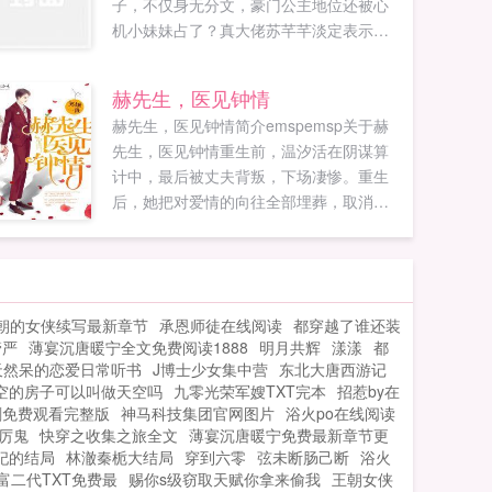
子，不仅身无分文，豪门公主地位还被心
机小妹妹占了？真大佬苏芊芊淡定表示，
姐的位置，她坐不稳。于是霸气回归，逼
退绿茶小妹妹，抓住狠毒姑姑小尾巴，拿
赫先生，医见钟情
回自己豪门公主该有的一切。温柔腹黑大
赫先生，医见钟情简介emspemsp关于赫
哥努力赚钱养她，嘴硬心软大姐努力绘画
先生，医见钟情重生前，温汐活在阴谋算
养她，叛逆校霸二哥抓起笔逆袭成天才科
计中，最后被丈夫背叛，下场凄惨。重生
学家养她。苏芊芊悠闲开了个网店卖药，
后，她把对爱情的向往全部埋葬，取消婚
转头火出了圈，成了最出名的少女天才。
约，踢开渣夫，铁了心往娱乐圈顶峰爬。
不过…这从异世带回来的帅手下怎么越来
赫医生你这是病，得治。温汐怎么治？...
越奇怪了？...
朝的女侠续写最新章节
承恩师徒在线阅读
都穿越了谁还装
管严
薄宴沉唐暖宁全文免费阅读1888
明月共辉
漾漾
都
天然呆的恋爱日常听书
J博士少女集中营
东北大唐西游记
空的房子可以叫做天空吗
九零光荣军嫂TXT完本
招惹by在
剧免费观看完整版
神马科技集团官网图片
浴火po在线阅读
厉鬼
快穿之收集之旅全文
薄宴沉唐暖宁免费最新章节更
妃的结局
林澈秦栀大结局
穿到六零
弦未断肠己断
浴火
富二代TXT免费最
赐你s级窃取天赋你拿来偷我
王朝女侠