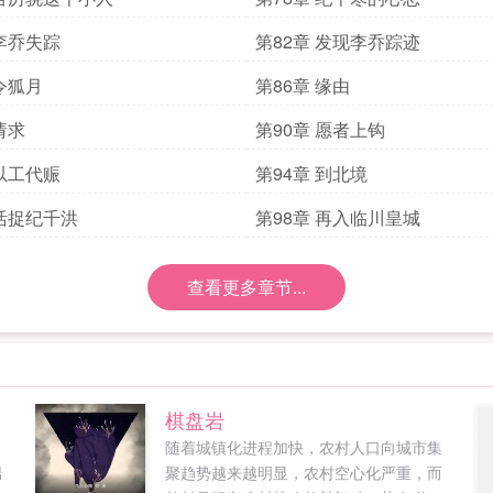
 李乔失踪
第82章 发现李乔踪迹
 令狐月
第86章 缘由
请求
第90章 愿者上钩
 以工代赈
第94章 到北境
 活捉纪千洪
第98章 再入临川皇城
查看更多章节...
！
棋盘岩
，
随着城镇化进程加快，农村人口向城市集
男
聚趋势越来越明显，农村空心化严重，而