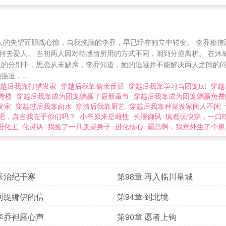
人的失望而胆战心惊，自我洗脑的李乔，早已经在独立中转变。 李乔相信
何去爱人。 当初两人因对待感情所用的方式不同，闹到分崩离析。 在沐
天的分别中，思恋从未缺席，李乔知道，她的逃避并不能解决两人之间的问
迫，...
穿越后我靠打猎发家
穿越后我靠偷亲反派
穿越后我靠学习当团宠txt
穿越
了青楼
穿越后我靠成为团宠躺赢了最新章节
穿越后我靠成为团宠躺赢免
菜发家
穿越过后我靠卤水
穿清后我靠厨艺
穿越后我靠种菜发家闲人不闲
吧，真当我在乎你们吗？
小爷原来是雌性
长缨御风
疯着玩快穿，一口
进化主
化灵诀
我捡了一具废柴身子
进化核心
霸总啊，我意外生了个崽
 医治纪千寒
第98章 再入临川皇城
 阿缇娜伊的信
第94章 到北境
 李乔袒露心声
第90章 愿者上钩