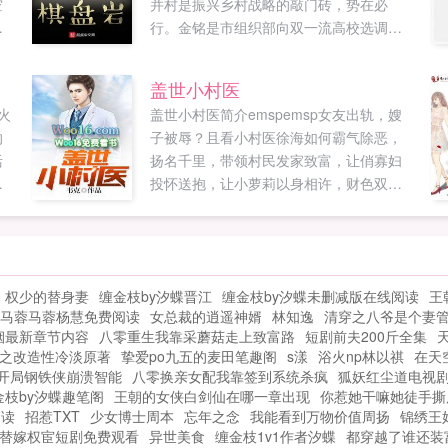
空
并村是振兴乡村战略的敲门砖，势在必
有
行。金铭是市组织部向双一流高校选调的
理
干部，他被派到圣岩村任党支部书记，开
之
始为期五年的基层挂职锻炼，在他的带领
盖世小村医
先
下，克服重重困难，不仅顺利完成了并村
火
盖世小村医简介emspemsp女友出轨，嫂
确
的任务，而且让圣岩村走上小康之路如果
的
子被辱？且看小村医徐海如何霸气除恶，
后
您喜欢棋盘岩，别忘记分享给朋友...
活
扬名千里，带领村民发家致富，让俏寡妇
皮
结
投怀送抱，让小萝莉以身相许，财色双收
欢
所
走向人生巅峰。原┊创┇文┊章
分
主
wоо⒙νiρ﹝Wσó⒙νiρ﹞woo18vip...
钱
烟
权少的替身妻
缠金枝by汐蝶晋江
缠金枝by汐蝶未删减版在线阅读
王
马蓉马蓉杨慧免费阅读
女总裁的逍遥神婿
林知逸
清穿之八爷是个妻
烟最新章节内容
八零重生我靠采蘑菇走上致富路
短剧前夫200斤全集
之改造性冷淡原著
挚爱po九五的麦田笔趣阁
s漾
浴火np林以祺
在天
开局钢铁侠崩溃智能
八零换亲女配我靠签到系统杀疯
狐妖红尘道电视
金枝by汐蝶趣笔阁
王朝的女侠白剑仙在哪一章出现
你惹她干嘛她徒手撕
阅读
招惹TXT
少女博士周本
忘年之念
我能看到万物价值周扬
锦绣王
替嫁权宦短剧免费观看
异世美食
缠金枝1v1作者汐蝶
都穿越了谁还装