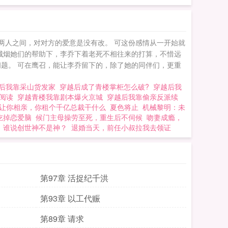
两人之间，对对方的爱意是没有改。 可这份感情从一开始就
城烟她们的帮助下，李乔下着老死不相往来的打算，不惜远
题。 可在鹰召，能让李乔留下的，除了她的同伴们，更重
后我靠采山货发家
穿越后成了青楼掌柜怎么破?
穿越后我
费阅读
穿越青楼我靠剧本爆火京城
穿越后我靠偷亲反派续
让你相亲，你租个千亿总裁干什么
夏色将止
机械黎明：未
吃掉恋爱脑
候门主母操劳至死，重生后不伺候
吻妻成瘾，
谁说创世神不是神？
退婚当天，前任小叔拉我去领证
第97章 活捉纪千洪
第93章 以工代赈
第89章 请求