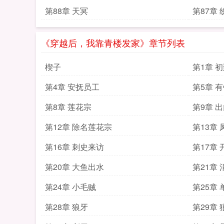
第88章 天冥
第87章 
《穿越后，我靠青楼发家》章节列表
楔子
第1章 
第4章 安抚员工
第5章 
第8章 莲花宗
第9章 
第12章 除名莲花宗
第13章
第16章 刺史来访
第17章 
第20章 大鱼出水
第21章 
第24章 小毛贼
第25章
第28章 狼牙
第29章