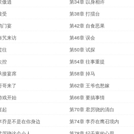
 景傲逍
第34章 以身相许
接受
第38章 打擂台
 鸿门宴
第42章 自食恶果
 秦艽来访
第46章 误会
过往
第50章 试探
失控
第54章 往事重提
 承接宴席
第58章 掉马
 哥哥来了
第62章 王爷也愁嫁
 游戏开始
第66章 要搞事情
宴起
第70章 君厉骁的清白
 李乔是不是在你身边
第74章 李乔在鹰召境内
 君厉骁这个小人
第78章 纪千寒的心思