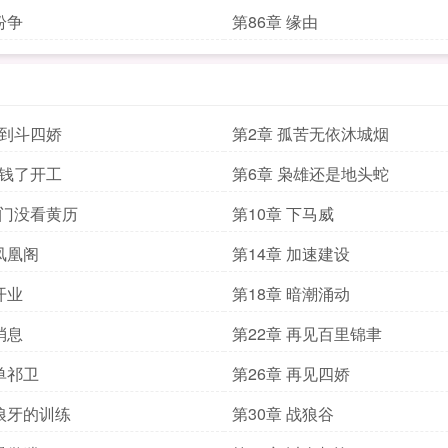
纷争
第86章 缘由
初到斗四娇
第2章 孤苦无依沐城烟
有钱了开工
第6章 枭雄还是地头蛇
出门没看黄历
第10章 下马威
 凤凰阁
第14章 加速建设
开业
第18章 暗潮涌动
消息
第22章 再见百里锦聿
 单祁卫
第26章 再见四娇
 狼牙的训练
第30章 战狼谷