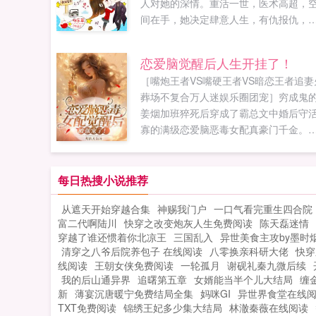
人对她的深情。重活一世，医术高超，
间在手，她决定肆意人生，有仇报仇，
恩报恩！只是前面冷峻淡漠的兵哥哥不
她，怎么办？在线等，急喂，那个救命
恋爱脑觉醒后人生开挂了！
恩，应当以身相许啊！别管对错，咱们
［嘴炮王者VS嘴硬王者VS暗恋王者追妻
盖个章。穆煜琛眸光幽深，挑了挑眉你
葬场不复合万人迷娱乐圈团宠］穷成鬼
定？确定，确定！古晓月如小鸡啄米。
姜烟加班猝死后穿成了霸总文中婚后守
来她却懵了，因为某人压根就是披着羊
寡的满级恋爱脑恶毒女配真豪门千金。
的狼，腹黑地把她给套路了。如果您喜
婚纪念日男主约会白月光。姜烟直接会
重生辣嫂邪肆老公，盖个章！，别忘记
庆祝，正感叹有钱人的日子太香了。男
享给朋友...
丢下白月光杀了过来，姜烟，拿着我的
每日热搜小说推荐
在这给我戴绿帽子，谁给你的胆子…姜
从遮天开始穿越合集
神赐我门户
一口气看完重生四合院
看着这个...
富二代啊陆川
快穿之改变炮灰人生免费阅读
陈天磊迷情
穿越了谁还惯着你北凉王
三国乱入
异世美食主攻by墨时
清穿之八爷后院养包子 在线阅读
八零换亲科研大佬
快穿
线阅读
王朝女侠免费阅读
一轮孤月
谢砚礼秦九微后续
我的后山通异界
追曙第五章
女婿能当半个儿大结局
缠
新
薄宴沉唐暖宁免费结局全集
妈咪GI
异世界食堂在线
TXT免费阅读
锦绣王妃多少集大结局
林澈秦薇在线阅读