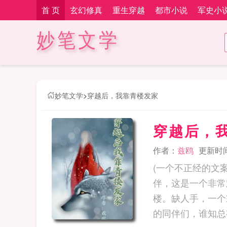
首 页
玄幻修真
重生穿越
都市小说
军史小
妙笔文学
妙笔文学
>
穿越后，我靠青楼发家
穿越后，
作者：
兹鸥
更新时间：
(一个不正经的文
伴，这是一个非常
楼。缺人手，一个