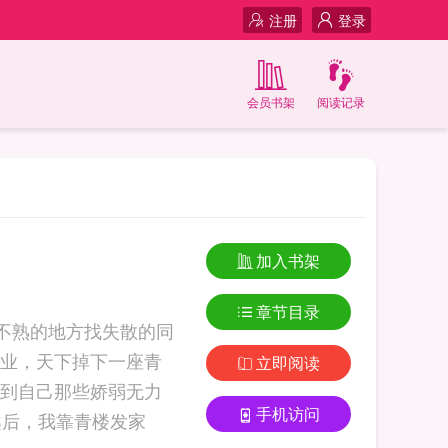
注册
登录
会员书架
阅读记录
加入书架
章节目录
不熟的地方找失散的同
业，天下掉下一座青
立即阅读
到自己那些娇弱无力
手机访问
有其他势力和自己抢资源！终于找到和自己打擂台... 穿越后，我靠青楼发家