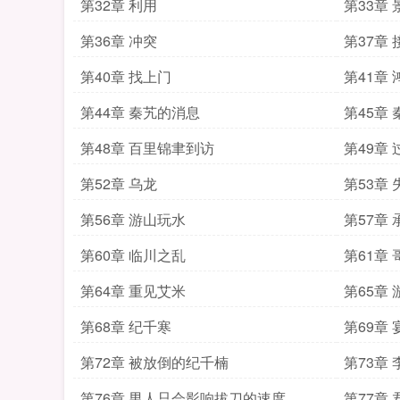
第32章 利用
第33章
第36章 冲突
第37章 
第40章 找上门
第41章
第44章 秦艽的消息
第45章
第48章 百里锦聿到访
第49章 
第52章 乌龙
第53章 
第56章 游山玩水
第57章
第60章 临川之乱
第61章
第64章 重见艾米
第65章
第68章 纪千寒
第69章 
第72章 被放倒的纪千楠
第73章
第76章 男人只会影响拔刀的速度
第77章