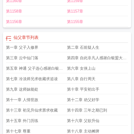
第1160章
第1159章
第1158章
第1157章
第1156章
第1155章
仙父
章节列表
第一章 父子入修界
第二章 石前疑人生
第三章 云中仙门落
第四章 自此非凡人感谢白银盟大赢
于德大力支持
第五章 神通 父子连心感谢白银盟
第六章 女侠上山
sfqk大力支持
第七章 冷淡师兄求收藏求追读
第八章 自行周天
第九章 这师妹能处
第十章 平安初出手
第十一章 人情世故
第十二章 劝父好学
第十三章 初见升仙求票求收藏
第十四章 三年之期已到
第十五章 外门历练
第十六章 父欲升仙
第十七章 尊重
第十八章 主动摊牌