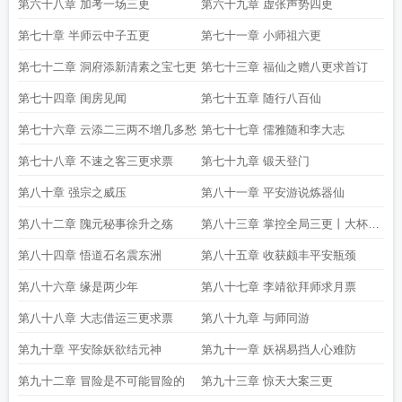
第六十八章 加考一场三更
第六十九章 虚张声势四更
第七十章 半师云中子五更
第七十一章 小师祖六更
第七十二章 洞府添新清素之宝七更
第七十三章 福仙之赠八更求首订
第七十四章 闺房见闻
第七十五章 随行八百仙
第七十六章 云添二三两不增几多愁
第七十七章 儒雅随和李大志
第七十八章 不速之客三更求票
第七十九章 锻天登门
第八十章 强宗之威压
第八十一章 平安游说炼器仙
第八十二章 隗元秘事徐升之殇
第八十三章 掌控全局三更丨大杯丨
求票
第八十四章 悟道石名震东洲
第八十五章 收获颇丰平安瓶颈
第八十六章 缘是两少年
第八十七章 李靖欲拜师求月票
第八十八章 大志借运三更求票
第八十九章 与师同游
第九十章 平安除妖欲结元神
第九十一章 妖祸易挡人心难防
第九十二章 冒险是不可能冒险的
第九十三章 惊天大案三更