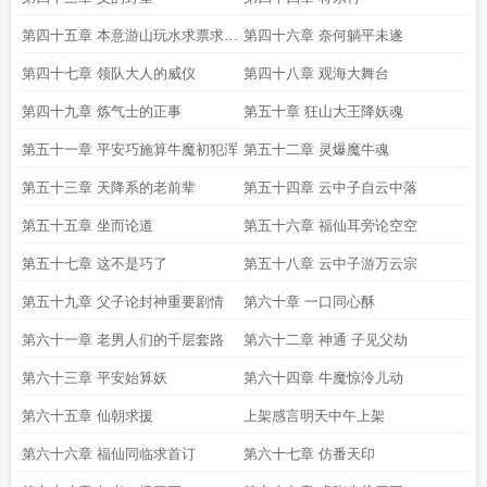
第四十五章 本意游山玩水求票求追
第四十六章 奈何躺平未遂
读
第四十七章 领队大人的威仪
第四十八章 观海大舞台
第四十九章 炼气士的正事
第五十章 狂山大王降妖魂
第五十一章 平安巧施算牛魔初犯浑
第五十二章 灵爆魔牛魂
第五十三章 天降系的老前辈
第五十四章 云中子自云中落
第五十五章 坐而论道
第五十六章 福仙耳旁论空空
第五十七章 这不是巧了
第五十八章 云中子游万云宗
第五十九章 父子论封神重要剧情
第六十章 一口同心酥
第六十一章 老男人们的千层套路
第六十二章 神通 子见父劫
第六十三章 平安始算妖
第六十四章 牛魔惊泠儿动
第六十五章 仙朝求援
上架感言明天中午上架
第六十六章 福仙同临求首订
第六十七章 仿番天印