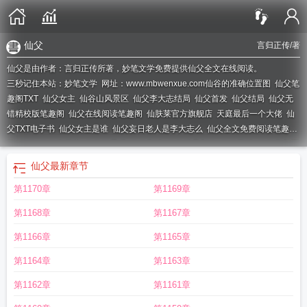
仙父
言归正传
/著
仙父是由作者：言归正传所著，妙笔文学免费提供仙父全文在线阅读。
三秒记住本站：妙笔文学 网址：www.mbwenxue.com
仙谷的准确位置图
仙父笔
趣阁TXT
仙父女主
仙谷山风景区
仙父李大志结局
仙父首发
仙父结局
仙父无
错精校版笔趣阁
仙父在线阅读笔趣阁
仙肤莱官方旗舰店
天庭最后一个大佬
仙
父TXT电子书
仙父女主是谁
仙父妄日老人是李大志么
仙父全文免费阅读笔趣
阁
仙欲
仙父李平安
仙父好看吗
仙父剧情
仙父境界划分
仙父无错
仙父言归正
传笔趣阁
仙父和师兄联动剧情详细介绍
仙父精校TXT免费
仙父精校版TXT
仙父
仙父
最新章节
人物介绍
仙父有几个女主
仙妃格美白沐浴露是真是假
仙父(亲父女)最新章节
言
第1170章
第1169章
归正传 仙父
仙父清素
仙父是什么意思
仙父百科
仙父动漫
仙父什么意思
仙父
免费阅读
仙父百度
仙父与先父的区别
仙父主角是谁
仙父境界
仙骨的准确位置
第1168章
第1167章
图
仙父 言归正传
仙父等级境界
仙父几个女主
仙父TXT
仙父讲的什么故事
仙
父仙母什么意思
仙父百度百科
仙父无错版免费阅读
仙父笔趣阁
仙骨的准确位
第1166章
第1165章
置及功效
仙父各个人物结局
仙父精校TXT奇书网
仙父李大志
仙父笔趣阁无弹
第1164章
第1163章
窗
仙父全集TXT
仙父主角老婆顺序
仙父TXT全文免费
仙父言归正传
仙父完本
TXT
仙父女主有几个女主
仙父李平安有几个女主
第1162章
第1161章