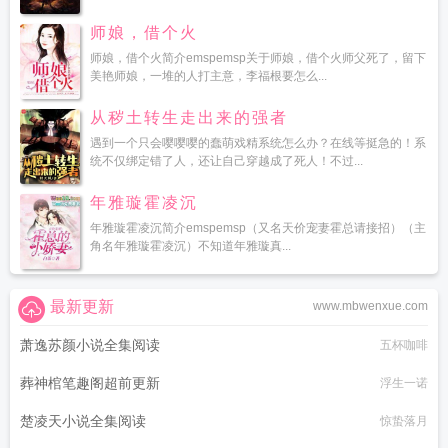
师娘，借个火
师娘，借个火简介emspemsp关于师娘，借个火师父死了，留下
美艳师娘，一堆的人打主意，李福根要怎么...
从秽土转生走出来的强者
遇到一个只会嘤嘤嘤的蠢萌戏精系统怎么办？在线等挺急的！系
统不仅绑定错了人，还让自己穿越成了死人！不过...
年雅璇霍凌沉
年雅璇霍凌沉简介emspemsp（又名天价宠妻霍总请接招）（主
角名年雅璇霍凌沉）不知道年雅璇真...
最新更新
www.mbwenxue.com
萧逸苏颜小说全集阅读
五杯咖啡
葬神棺笔趣阁超前更新
浮生一诺
楚凌天小说全集阅读
惊蛰落月