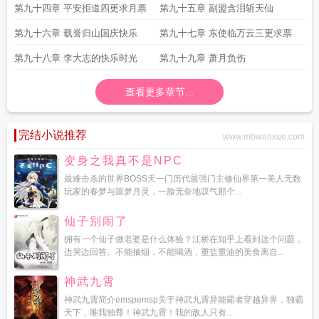
第九十四章 平安拒道四更求月票
第九十五章 副盟含泪斩天仙
第九十六章 载誉归山国庆快乐
第九十七章 东使临万云三更求票
第九十八章 李大志的快乐时光
第九十九章 萧月负伤
查看更多章节...
完结小说推荐
www.mbwenxue.com
变身之我真不是NPC
最难击杀的世界BOSS天一门历代最强门主修仙界第一美人无数
玩家的春梦与噩梦月灵，一脸无奈地叹气那个...
仙子别闹了
拥有一个仙子做老婆是什么体验？江桥在知乎上看到这个问题，
边哭边回答。不能抽烟，不能喝酒，重盐重油的美食离自...
神武九霄
神武九霄简介emspemsp关于神武九霄异能霸者穿越异界，独霸
天下，唯我独尊！神武九霄！我的敌人只有...