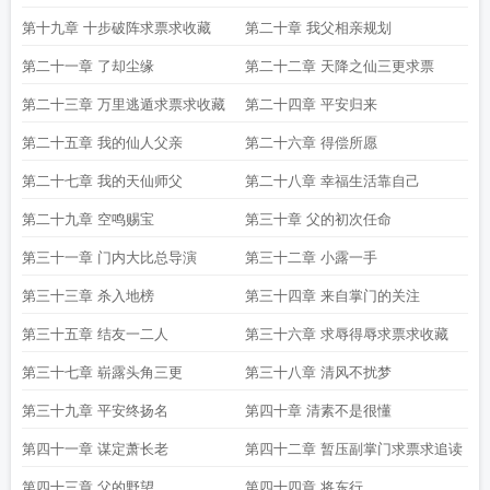
第十九章 十步破阵求票求收藏
第二十章 我父相亲规划
第二十一章 了却尘缘
第二十二章 天降之仙三更求票
第二十三章 万里逃遁求票求收藏
第二十四章 平安归来
第二十五章 我的仙人父亲
第二十六章 得偿所愿
第二十七章 我的天仙师父
第二十八章 幸福生活靠自己
第二十九章 空鸣赐宝
第三十章 父的初次任命
第三十一章 门内大比总导演
第三十二章 小露一手
第三十三章 杀入地榜
第三十四章 来自掌门的关注
第三十五章 结友一二人
第三十六章 求辱得辱求票求收藏
第三十七章 崭露头角三更
第三十八章 清风不扰梦
第三十九章 平安终扬名
第四十章 清素不是很懂
第四十一章 谋定萧长老
第四十二章 暂压副掌门求票求追读
第四十三章 父的野望
第四十四章 将东行