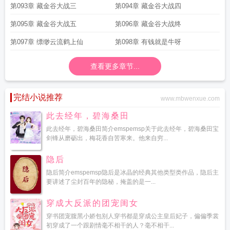
第093章 藏金谷大战三
第094章 藏金谷大战四
第095章 藏金谷大战五
第096章 藏金谷大战终
第097章 缥缈云流鹤上仙
第098章 有钱就是牛呀
查看更多章节...
完结小说推荐
www.mbwenxue.com
此去经年，碧海桑田
此去经年，碧海桑田简介emspemsp关于此去经年，碧海桑田宝
剑锋从磨砺出，梅花香自苦寒来。他来自穷...
隐后
隐后简介emspemsp隐后是冰晶的经典其他类型类作品，隐后主
要讲述了尘封百年的隐秘，掩盖的是一...
穿成大反派的团宠闺女
穿书团宠腹黑小娇包别人穿书都是穿成公主皇后妃子，偏偏季裳
初穿成了一个跟剧情毫不相干的人？毫不相干...