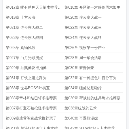
推荐
第017章 哪有赌狗天天输求推荐求
第018章 开区第一对侠侣周末加更
打赏
第019章 十方云海
第020章 连云寨大战一
第021章 连云寨大战二
第022章 连云寨大战三
第023章 连云寨大战四
第024章 连云寨大战终
第025章 购物风波
第026章 视察第一份产业
第027章 白月光顾漫妮
第028章 周一帮会活动
第029章 抽奖券及抵扣券
第030章 新晋神豪
第031章 打铁上进之路为
第032章 有一种提色叫百分百为大
VSSSVFC加更
猪蹄子加更
第033章 世界BOSS叶棋五
第034章 猛虎总是独行
第035章帝林和结巴轩求推荐票
第036章 帮战前的练兵跪求推荐票
第037章打宝石被抢怪求推荐票
第038章统战的艺术
第039章凌霄阁宣战求推荐票子
第040章 再遇顾漫妮
第041章 顾漫妮的四年人生求推荐
第042章 200W的好人卡求推荐