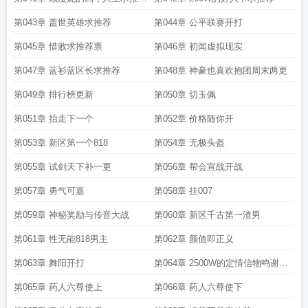
票
第043章 盖世英雄求推荐
第044章 公平联赛开打
第045章 惜败求推荐票
第046章 初闻虚拟现实
第047章 蓝衫蓝区长求推荐
第048章 神豪也喜欢抱团周末两更
第049章 排行榜更新
第050章 切玉佩
第051章 抬走下一个
第052章 价格随你开
第053章 新区第一个818
第054章 无极头盔
第055章 试剑天下补一更
第056章 帮会宣战开战
第057章 勇气可嘉
第058章 挂007
第059章 神秘奖励与传音大战
第060章 新区千古第一渣男
第061章 性无能818男主
第062章 颜值即正义
第063章 舞阳开打
第064章 2500W的定情信物鸣谢一
直支持的各位读者朋友
第065章 药人六尊使上
第066章 药人六尊使下