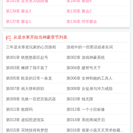
第141章 逆水寒20国际服
第140章 聚会4
第139章 聚会3
第138章 聚会2
第137章 聚会1
第136章 同学聚会
从逆水寒开始当神豪
章节列表
三年逆水寒老玩家的心历路程
游戏中的一些黑话或者名词
第001章 铁憨憨新区起号
第002章 游戏神豪系统
第003章 摊牌了我不装了
第004章 建帮号天下
第005章 欧皇的日常一条龙
第006章 女神和她的工具人
第007章 画大饼和辞职
第008章 女徒弟与淬力戒指
第009章 先换一百把百炼武器
第010章 钱无限
第011章 敢跟吗
第012章 一个小目标修
第013章 虚拟照进现实
第014章 系统商城开启
第015章 买绝技得有梦想
第016章 谁家小孩天天哭求收藏求