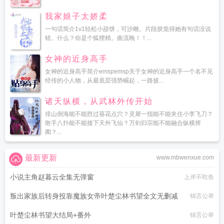
我家娘子太娇柔
一句话简介1v1轻松小甜饼，可沙雕。片段朕觉得她有句话没说
错。什么？你是个狐狸精。曲流晚！！...
女神的近身高手
女神的近身高手简介emspemsp关于女神的近身高手一个名不见
经传的小人物，从最底层强势崛起，一路披...
诸天纵横，从武林外传开始
排山倒海能不能胜过葵花点穴？灵犀一指能不能夹住小李飞刀？
散手八扑能不能接下天外飞仙？万剑归宗能不能融合纵横捭
阖？...
最新更新
www.mbwenxue.com
小说主角赵暮云全集无弹窗
上岸不吃鱼
叛出家族后转身投靠魔族女帝叶楚尘林书望全文无删减
锦言公举
叶楚尘林书望大结局+番外
锦言公举