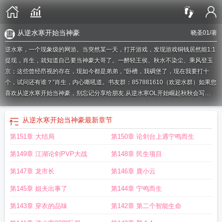
从逆水寒开始当神豪
晓圣01
/著
逆水寒，一个现象级的网游。当突然某一天，打开游戏，发现游戏铜钱居然能1:1
提现，肖生，就知道自己要当神豪大哥了。一醉轻王侯、秋水不染尘、乘风登玉
京；这些曾经昂视的存在，现如今都是弟弟，“卧槽，我碉堡了，现在我要打十
个，试问还有谁？”肖生，内心嘶吼道。书友群：857881610（欢迎水群）如果您
喜欢从逆水寒开始当神豪，别忘记分享给朋友.
从逆水寒OL开始崛起秋秋会写
书
逆水寒神豪排行榜
逆水寒十大神豪
带逆水寒系统穿越
穿越到逆水寒的
逆水
寒从零开始
逆水寒的神豪
逆水寒风云再起第一神豪
逆水寒神豪类
逆水寒神
从逆水寒开始当神豪
最新章节
豪
逆水寒游戏神豪
从逆水寒开始当神豪 第91章
从逆水寒开始当神豪的
逆水寒
第151章 大结局
第150章 论剑台上遇宁鸣而生
ol
逆水寒开局攻略
穿越逆水寒开局满级
从逆水寒开始当土豪
逆水寒之重生小
视频
重生逆水寒
穿越逆水寒
逆水寒之神豪降临
逆水寒神豪系统
逆水寒 如果
第149章 江湖论剑PVP大战
第148章 民生项目
成为高手教程
逆水寒神豪有哪些
主角玩逆水寒网游
逆水寒开局选择会影响女主
形象吗
逆水寒神豪因你翘起
逆水寒顶级神豪回归
穿越逆水寒游戏的
从逆水寒
第147章 龙市长
第146章 鹿小云
开始当神豪 晓圣01
逆水寒 神豪
逆水寒之我是神豪
从龙逆水寒无遮
遇见逆水寒
第145章 姐夫出事了
第144章 宁鸣而生
开局职业
逆水寒我来了
穿越在逆水寒的武侠
网游逆水寒
从龙逆水寒
从逆水寒
开始当神豪笔趣阁
主角玩逆水寒游戏氪金的
逆水寒之神豪系统
逆水寒系统
逆
第143章 穿衣的品味
第142章 第二个智能生命
水寒第一神豪一笑奈何
网游神豪从氪金逆水寒开始