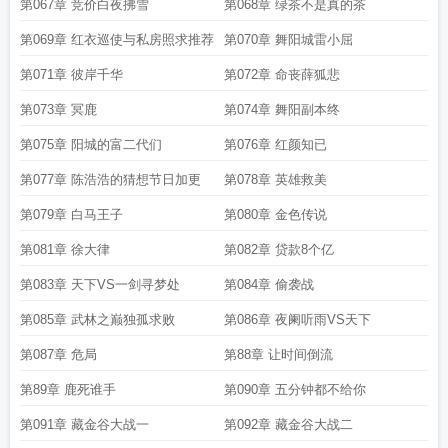
第067章 竞价白夜拂雪
第068章 绿茶不是真的茶
第069章 红衣巡使与私房照求推荐
第070章 舞阳城雷小屈
第071章 彼岸千华
第072章 命丧薛狐悲
第073章 冥鹿
第074章 舞阳副本终
第075章 阳城的富二代们
第076章 红颜知已
第077章 陈浩浩的猜想节日加更
第078章 英雄救美
第079章 白马王子
第080章 金色传说
第081章 徐大律
第082章 贷款8个亿
第083章 天下VS一剑寻梦处
第084章 偷袭战
第085章 武林之巅独孤求败
第086章 夜阑听雨VS天下
第087章 危局
第88章 让时间倒流
第89章 鹿死谁手
第090章 五分钟都不给你
第091章 藏金谷大战一
第092章 藏金谷大战二