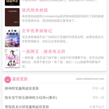
不是在加练，就是在去加练的路上。朋友他从来不和我们...
痞武绝色校园
痞武绝色校园简介emspemsp痞武绝色校园是剑弑天下的经典都
市言情类作品，痞武绝色校园主要讲述了...
文学世界探险记
语文老师成绩不好？你就自己穿越到书里面去吧。如果您喜欢文
学世界探险记，别忘记分享给朋友...
一胎两宝：娘亲有点田
一朝穿越，温言成了孩子娘！这孩子听话懂事不说，还天生的锦
鲤好运，简直不要太好！有了他，他们一上山就捡野鸡野兔不
说...
最新更新
www.mbwenxue.com
葬神棺笔趣阁超前更新
浮生一诺
陈长安宁婷玉葬神棺大结局+(番外)
浮生一诺
警报真龙出狱笔趣阁超前更新
红透半边天