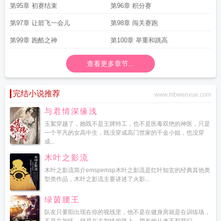
第95章 初赛结束
第96章 积分赛
第97章 让箭飞一会儿
第98章 闯关赛跑
第99章 跑酷之神
第100章 举重和跳高
查看更多章节...
完结小说推荐
www.mbwenxue.com
与君情深缘浅
玉絮穿越了，她既不是王牌特工，也不是医毒双绝的神医，只是
一个平凡的女高中生，既没穿成高门世家的千金小姐，也没穿
成...
木叶之影流
木叶之影流简介emspemsp木叶之影流是红叶知玄的经典其他类
型类作品，木叶之影流主要讲述了火影...
绿茵腰王
队友只要阳出现在你的视线里，他不是在健身房就是在训练场，