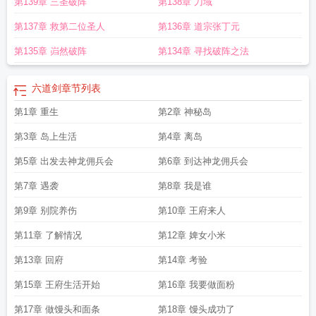
第139章 三圣破阵
第138章 刀域
第137章 救第二位圣人
第136章 道宗张丁元
第135章 岿然破阵
第134章 寻找破阵之法
六道剑
章节列表
第1章 重生
第2章 神秘岛
第3章 岛上生活
第4章 离岛
第5章 出发去神龙佣兵会
第6章 到达神龙佣兵会
第7章 遇袭
第8章 我是谁
第9章 别院养伤
第10章 王府来人
第11章 了解情况
第12章 婢女小米
第13章 回府
第14章 考验
第15章 王府生活开始
第16章 我要做面粉
第17章 做馒头和面条
第18章 馒头成功了