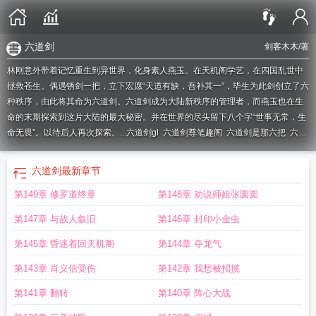
六道剑
剑客木木
/著
林刚意外带着记忆重生到异世界，化身素人燕玉。在天机阁学艺，在四国乱世中
拯救苍生。偶遇锈剑一把，立下宏愿“天道有缺，吾补其一”，毕生为此剑创立了六
种秩序，由此将其命为六道剑。六道剑成为大陆新秩序的管理者，而燕玉也在生
命的末期探索到这片大陆的最大秘密。并在世界的尽头留下八个字“世事无常，生
命无畏”。以待后人再次探索。...
六道剑gl
六道剑尊笔趣阁
六道剑是那六把
六道
带土的剑
六道剑主是啥
六道剑修
六道剑法
六道剑神
六道剑魔
六道剑诀 肖
盗
六道剑经
六道剑决
六道剑一念无量劫
六道剑光·杀字诀
六道剑圣
六道剑诀
六道剑
最新章节
第六剑
火影忍者六道剑
六道剑宗
六道剑神的剑匣
一念无量劫
六道剑尊
六道
第149章 修罗道终章
第148章 劝说师姐张圆圆
螺旋手里剑
六道剑匣
六道手里剑
六道剑气
六道剑守
六道剑诀
六道剑骨
六道
剑 剑客木木
六道尽灭剑二十三
六道剑渊 一抹灯花
六道剑仙
六道剑光·杀字
第147章 与故人叙旧
第146章 封印小金虫
决
六道无我剑二十三
六道剑魔万古第一神
六道鬼剑游戏
六道剑神风清扬
第145章 昏迷着回天机阁
第144章 夺龙气
第143章 肖义信受伤
第142章 我想被招揽
第141章 翻转
第140章 阵心大战