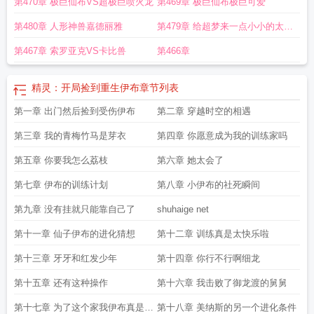
第470章 极巨仙布VS超极巨喷火龙
第469章 极巨仙布极巨可爱
第480章 人形神兽嘉德丽雅
第479章 给超梦来一点小小的太晶
震撼
第467章 索罗亚克VS卡比兽
第466章
精灵：开局捡到重生伊布
章节列表
第一章 出门然后捡到受伤伊布
第二章 穿越时空的相遇
第三章 我的青梅竹马是芽衣
第四章 你愿意成为我的训练家吗
第五章 你要我怎么荔枝
第六章 她太会了
第七章 伊布的训练计划
第八章 小伊布的社死瞬间
第九章 没有挂就只能靠自己了
shuhaige net
第十一章 仙子伊布的进化猜想
第十二章 训练真是太快乐啦
第十三章 牙牙和红发少年
第十四章 你行不行啊细龙
第十五章 还有这种操作
第十六章 我击败了御龙渡的舅舅
第十七章 为了这个家我伊布真是操
第十八章 美纳斯的另一个进化条件