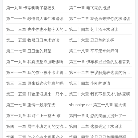
碎了心
第十九章 卡蒂狗听了都摇头
第二十章 电飞鼠的报恩
第二十一章 猴怪袭人事件求追读
第二十二章 我会再来找你的求追读
第二十三章 先生你也不想今天的事
第二十四章 芝士沼王求追读
被曝光吧求追读
第二十五章 收服丑丑鱼求追读
第二十六章 丑丑鱼的选择
第二十七章 丑丑鱼的野望
第二十八章 平平无奇鸽师傅
第二十九章 我真没想靠脸吃饭啊
第三十章 伊布和丑丑鱼的互相背刺
第三十一章 我的作业被小卡比兽吃
第三十二章 被误解是表达者的宿命
了
shuhaige net
第三十三章 原来我这么能卷的吗
第三十四章 小刚的邀请
第三十五章 群狼里混进来一只小伊
第三十六章 我真不是天才训练家啊
布
第三十七章 重铸一般系荣光
shuhaige net 第三十八章 画大饼的
屑系统
第三十九章 我能冲上一整天 求追
第四十章 叮您的美丽度提升了一点
读
求追读
第四十一章 属性小班之间的交流赛
第四十二章 这脸丢定了求追读
加更求追读
第四十三章 怎么会有小福蛋这么可
第四十四章 这只丑丑鱼明明很强却