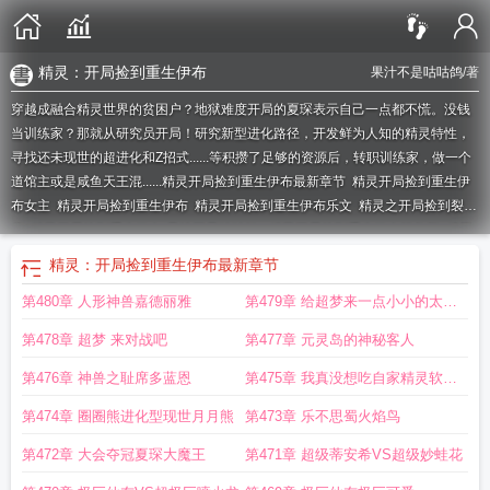
精灵：开局捡到重生伊布
果汁不是咕咕鸽
/著
穿越成融合精灵世界的贫困户？地狱难度开局的夏琛表示自己一点都不慌。没钱
当训练家？那就从研究员开局！研究新型进化路径，开发鲜为人知的精灵特性，
寻找还未现世的超进化和Z招式......等积攒了足够的资源后，转职训练家，做一个
道馆主或是咸鱼天王混......
精灵开局捡到重生伊布最新章节
精灵开局捡到重生伊
布女主
精灵开局捡到重生伊布
精灵开局捡到重生伊布乐文
精灵之开局捡到裂空
座
精灵开局捡到重生伊布(果汁不是咕咕鸽)
精灵开局捡到重生伊布笔趣阁
精灵
开局被伊裴尔塔尔认主(10576字)
精灵开局捡到重生伊布文章
精灵开局捡到重生
精灵：开局捡到重生伊布
最新章节
伊布免费
精灵开局捡到重生伊布趣笔阁
精灵开局捡到重生伊布果汁不是咕咕
开
第480章 人形神兽嘉德丽雅
第479章 给超梦来一点小小的太晶
局收了精灵女王
精灵开局捡到重生伊布txt
精灵开局捡到重生伊布的
精灵开局捡
到重生伊布免费阅读
精灵开局捡到重生伊布 果汁不是咕咕鸽
精灵开局捡到重生
震撼
第478章 超梦 来对战吧
第477章 元灵岛的神秘客人
伊布去读书
精灵开局被伊裴尔塔尔认主
精灵开局捡到重生伊布 有女主吗
精灵
开局捡到重生伊布txt全文免费阅读
精灵开局捡到重生伊布全本免费
精灵开局捡
第476章 神兽之耻席多蓝恩
第475章 我真没想吃自家精灵软饭
到重生伊布百度百科
精灵开局捡到重生伊布ddxs
精灵开局捡到重生伊布起点
开
啊
第474章 圈圈熊进化型现世月月熊
第473章 乐不思蜀火焰鸟
局捡到一个机神
精灵开局捡到重生伊布 笔趣
精灵开局捡到重生伊布女主是
谁
精灵开局捡到重生伊布作者果汁不是咕咕鸽
第472章 大会夺冠夏琛大魔王
第471章 超级蒂安希VS超级妙蛙花