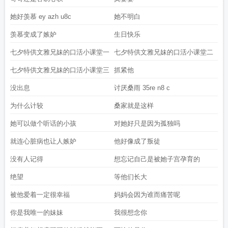
她好羡慕 ey azh u8c
她不明白
羡慕变成了嫉妒
生日快乐
七夕特供文雅兄妹的口活小课堂一
七夕特供文雅兄妹的口活小课堂二
七夕特供文雅兄妹的口活小课堂三
抓紧他
没出息
讨厌桑雨 35re n8 c
为什么计较
桑家就是这样
她可以做个听话的小孩
对她好只是因为孤独吗
就连心脏病也让人嫉妒
他好像成了叛徒
没有人记得
想忘记自己是被她子宫孕育的
绝望
等他们长大
被他爱着一定很幸福
妈妈会因为谁而痛苦呢
你是我唯一的妹妹
我很想念你