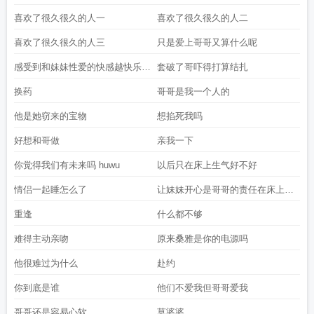
喜欢了很久很久的人一
喜欢了很久很久的人二
喜欢了很久很久的人三
只是爱上哥哥又算什么呢
感受到和妹妹性爱的快感越快乐越
套破了哥吓得打算结扎
痛苦
换药
哥哥是我一个人的
他是她窃来的宝物
想掐死我吗
好想和哥做
亲我一下
你觉得我们有未来吗 huwu
以后只在床上生气好不好
情侣一起睡怎么了
让妹妹开心是哥哥的责任在床上开
心也是
重逢
什么都不够
难得主动亲吻
原来桑雅是你的电源吗
他很难过为什么
赴约
你到底是谁
他们不爱我但哥哥爱我
哥哥还是容易心软
莫婆婆