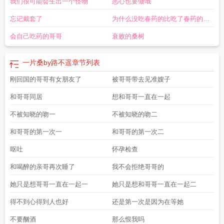
我们很可能会生出一个怪物
恶心也要做哦
忘记戴套了
为什么没吃春药的比吃了春药的更
凶
会自己吃药的哥哥
衰败的桑树
一片桑by路不遥
章节列表
刚回国的哥哥有女朋友了
被哥哥带去见准嫂子
和哥哥同居
想和哥哥一直在一起
不被知晓的吻一
不被知晓的吻二
和哥哥的第一次一
和哥哥的第一次二
呕吐
怀孕检查
和喝醉的亲哥再次睡了
我不会拒绝哥哥的
她只是想哥哥一直在一起一
她只是想和哥哥一直在一起二
得不到心得到人也好
还是第一次是因为在等她
不要酗酒
那么恨我吗