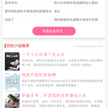
常
新年快乐
那几年的跨年夜他都陪在心爱的女
人身边
要控制的想松开要逃离的想被栓住
表白
自由了
用药物做得太频繁对身体不好哦
查看更多章节...
完结小说推荐
www.mbwenxue.com
一不小心出道了怎么办
齐林先生，请问您当初是怎么考虑，从体育生跨界加入娱乐圈的
呢？呃，我说我当初就是去送盒饭的，你信吗？如果您...
我真不想吃软饭啊
我真不想吃软饭啊简介emspemsp关于我真不想吃软饭啊突然冒
出个美女，还说是我徒弟。她说要带我修仙...
穿越王爷，开启我的挂壁修仙人生
穿越玄幻世界，成为一字并肩王，获得我为炼器狂系统。开局破
法相得神器，却被冷艳宗主看光光。本想要凭借系统，横推诸...