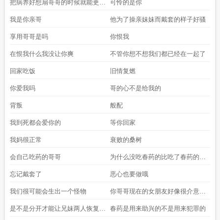
把病养好想扇哥哥的时候就能更用
可怜的是你
力一些
我是你亲哥
他为了操亲妹妹而戴套的样子好骚
享用哥哥是吗
你恨我
在恨我什么我没让你爽
不管你想不想我们都已经在一起了
回家吃饭
旧情复燃
你爱我吗
哥的心不是给我的
背叛
般配
我到死都会爱你的
等你回家
我妈很正常
衰败的桑树
会自己吃药的哥哥
为什么没吃春药的比吃了春药的更
凶
忘记戴套了
恶心也要做哦
我们很可能会生出一个怪物
你哥哥现在的女朋友好像很介意我
的存在
是不是分开才能让兄妹两人恢复正
春药是用来助兴的不是用来犯罪的