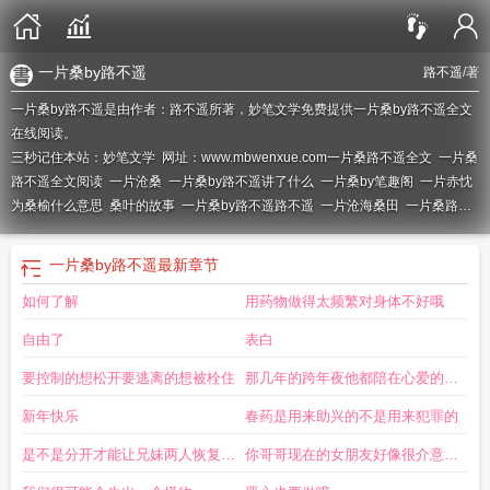
一片桑by路不遥
路不遥
/著
一片桑by路不遥是由作者：路不遥所著，妙笔文学免费提供一片桑by路不遥全文
在线阅读。
三秒记住本站：妙笔文学 网址：www.mbwenxue.com
一片桑路不遥全文
一片桑
路不遥全文阅读
一片沧桑
一片桑by路不遥讲了什么
一片桑by笔趣阁
一片赤忱
为桑榆什么意思
桑叶的故事
一片桑by路不遥路不遥
一片沧海桑田
一片桑路不
遥
一片片沧海桑田
一片桑叶图片
一片桑路不遥结局是he吗
一片桑路不遥结
局
一片桑叶
一片桑番外
一片桑路不遥讲的什么
一片桑by路不遥完结了吗
一片桑by路不遥
最新章节
如何了解
用药物做得太频繁对身体不好哦
自由了
表白
要控制的想松开要逃离的想被栓住
那几年的跨年夜他都陪在心爱的女
人身边
新年快乐
春药是用来助兴的不是用来犯罪的
是不是分开才能让兄妹两人恢复正
你哥哥现在的女朋友好像很介意我
常
的存在