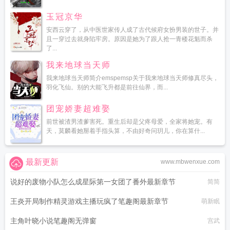
玉冠京华
安西云穿了，从中医世家传人成了古代候府女扮男装的世子。并
且一穿过去就身陷牢房。原因是她为了跟人抢一青楼花魁而杀
了...
我来地球当天师
我来地球当天师简介emspemsp关于我来地球当天师修真尽头，
羽化飞仙。别的大能飞升都是前往仙界，而...
团宠娇妻超难娶
前世被渣男渣爹害死。重生后却是父疼母爱，全家将她宠。有
天，莫麟看她掰着手指头算，不由好奇问玥儿，你在算什...
最新更新
www.mbwenxue.com
说好的废物小队怎么成星际第一女团了番外最新章节
简简
王炎开局制作精灵游戏主播玩疯了笔趣阁最新章节
萌新眠
主角叶晓小说笔趣阁无弹窗
宫武