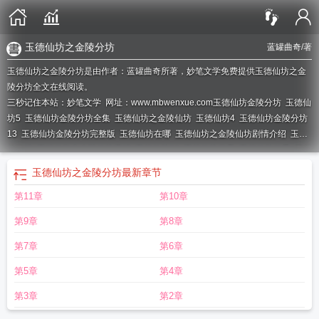
玉德仙坊之金陵分坊
蓝罐曲奇
/著
玉德仙坊之金陵分坊是由作者：蓝罐曲奇所著，妙笔文学免费提供玉德仙坊之金
陵分坊全文在线阅读。
三秒记住本站：妙笔文学 网址：www.mbwenxue.com
玉德仙坊金陵分坊
玉德仙
坊5
玉德仙坊金陵分坊全集
玉德仙坊之金陵仙坊
玉德仙坊4
玉德仙坊金陵分坊
13
玉德仙坊金陵分坊完整版
玉德仙坊在哪
玉德仙坊之金陵仙坊剧情介绍
玉德
仙坊续
玉德仙坊之金陵仙坊蓝罐
玉德仙坊06
玉德仙坊目录
玉德仙坊仙子
玉德
仙坊新
金陵仙坊之玉德仙坊
玉德仙坊之妙玉坊
玉德仙坊kinhmm
玉德仙坊
玉德仙坊之金陵分坊
最新章节
05
玉德仙坊金陵仙坊
玉德仙坊金陵分坊 最新
玉德仙坊54
玉德仙坊02
第11章
第10章
第9章
第8章
第7章
第6章
第5章
第4章
第3章
第2章