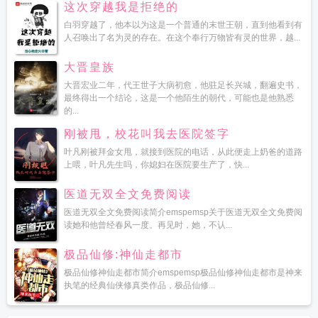
这次穿越我是拒绝的
白羽穿越了，他本以为这是一个普通的末世王朝，直到他看到有
人召唤出了名为灵的存在。在这个奉行万物皆有灵的世界，越...
大晋皇族
大晋宏业二年，代王世子大病初愈，他驻足长兴城，翻遍史书，
最终得出一个结论，这是一个他陌生的朝代，可能也是他熟悉
的...
刚被甩，校花叫我去医院签字
叶凡刚被拜金女甩，就接到医院的电话，从此便走上奶爸的道路
上喂，叶凡先生吗，你媳妇在医院要生产了，快...
医道无双全文免费阅读
医道无双全文免费阅读简介emspemsp关于医道无双全文免费阅
读她和他曾经春风一度。再见时，她，不认...
极品仙修:神仙走都市
极品仙修神仙走都市简介emspemsp极品仙修神仙走都市是神来
执笔的经典仙侠修真类作品，极品仙修...