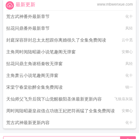
最新更新
www.mbwenxue.com
荒古武神番外最新章节
化十
拈花问鼎番外最新章节
凤轻
封庭深容辞封总太太想跟你离婚很久了全集免费阅读
云中觅
主角周时阅陆昭菱小说笔趣阁无弹窗
安卿心
拈花问鼎主角谢梧秦牧无弹窗
凤轻
主角萧云小说笔趣阁无弹窗
化十
宋棠宁春棠欲醉全集免费阅读
锦一
天仙师父飞升后我下山觉醒极阳圣体最新更新内容
飞狼庙灰鼠
周时阅陆昭菱皇叔借点功德王妃把符画猛了全集免费阅读
安卿心
荒古武神最新更新内容
化十