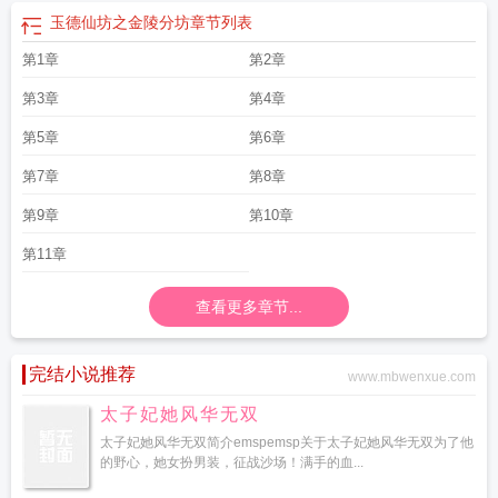
玉德仙坊之金陵分坊
章节列表
第1章
第2章
第3章
第4章
第5章
第6章
第7章
第8章
第9章
第10章
第11章
查看更多章节...
完结小说推荐
www.mbwenxue.com
太子妃她风华无双
太子妃她风华无双简介emspemsp关于太子妃她风华无双为了他
的野心，她女扮男装，征战沙场！满手的血...