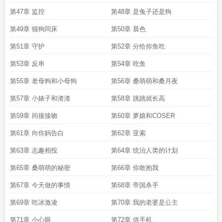
第47章 监控
第48章 是兔子还是狗
第49章 猫狗同床
第50章 晨色
第51章 守护
第52章 分给你鱼吃
第53章 反串
第54章 吃鱼
第55章 老母狗和小母狗
第56章 桑萌萌和桑月夜
第57章 小婊子和渣渣
第58章 跳跳就长高
第59章 间接接吻
第60章 萝娘和COSER
第61章 向你妈告白
第62章 亚索
第63章 志趣相投
第64章 统治人类的计划
第65章 桑萌萌的秘密
第66章 你敢抱我
第67章 今天做的事情
第68章 帝国杀手
第69章 吃冰激凌
第70章 我的老婆是公主
第71章 小心眼
第72章 借手机