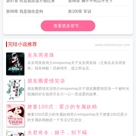
第97章 邻居就应该不相往来
第98章 胸不平何以平天下
第99章 我是猫你是狗
第100章 军训
查看更多章节...
完结小说推荐
www.mbwenxue.com
吴东周美珠
吴东周美珠简介emspemsp关于吴东周美珠（主角名吴东周美
珠）我有神眼！武林绝学，观之即会玄...
朋友圈爱情笑语
朋友圈爱情笑语简介emspemsp关于朋友圈爱情笑语一个被时光
耽搁的好女孩拼尽全力一心一意追爱的故事...
撩妻100式：霍少的专属妖精
撩妻100式霍少的专属妖精简介emspemsp关于撩妻100式霍少
的专属妖精她是一个失去记忆的女...
夫君有令：娘子，别下榻