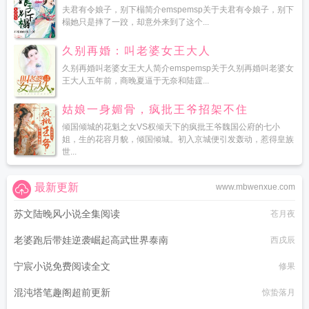
夫君有令娘子，别下榻简介emspemsp关于夫君有令娘子，别下
榻她只是摔了一跤，却意外来到了这个...
久别再婚：叫老婆女王大人
久别再婚叫老婆女王大人简介emspemsp关于久别再婚叫老婆女
王大人五年前，商晚夏逼于无奈和陆霆...
姑娘一身媚骨，疯批王爷招架不住
倾国倾城的花魁之女VS权倾天下的疯批王爷魏国公府的七小
姐，生的花容月貌，倾国倾城。初入京城便引发轰动，惹得皇族
世...
最新更新
www.mbwenxue.com
苏文陆晚风小说全集阅读
苍月夜
老婆跑后带娃逆袭崛起高武世界泰南
西戌辰
宁宸小说免费阅读全文
修果
混沌塔笔趣阁超前更新
惊蛰落月