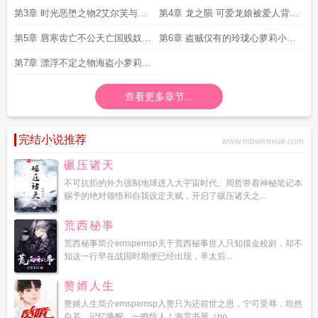
第3章 时光恶堕之物2艾尔芙与正
第4章 龙之陨 可爱龙娘被爱人背叛
太的战斗中逐渐堕落的故事
从而被强奸濒死的故事
第5章 唇寒齿亡不公天亡国贱奴至
第6章 盗贼仅有的玲珑心萝莉小盗
微至陋的公主被强盗和奴隶商人肆
贼任务失败被调教成离不开精液的
第7章 漂浮不定之物海盗小萝莉被
意玩弄以致堕入深渊的故事
母狗的故事
做成酒桶被不断玩弄的故事
查看更多章节...
完结小说推荐
www.mbwenxue.com
碾压诸天
不可抗拒的外力强制地球进入大宇宙时代。周哲带着神秘笔记本
赐予的绝对领悟和自我设定天赋，开启了碾压诸天之...
荒西秘事
荒西秘事简介emspemsp关于荒西秘事世人只知摸金校尉，却不
知这一行早在战国时期便已经出现，芈太后...
赘婿人生
赘婿人生简介emspemsp入赘只为还前世之恩，宁可受辱，坦然
自若。记忆唤醒，一鸣惊人！海棠书屋（po...