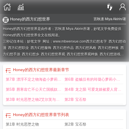
Honey的西方幻想世界
宫秋凛 Miya Akirin
/著
Honey的西方幻想世界是由作者：宫秋凛 Miya Akirin所著，妙笔文学免费提供
Honey的西方幻想世界全文在线阅读。
三秒记住本站：妙笔文学 网址：www.mbwenxue.com
西方幻想名字
西方幻想动
漫
西方幻想职业
西方幻想服饰
西方幻想作品
西方幻想风格
西方幻想种族
西
方幻想手游
西方幻想乡
西方幻想世界观
西方幻想世界观种族
西方幻想游戏技
能名称
西西的幻想世界
西方幻想题材
西方幻想元素
西方幻想漫画
西方幻想是
什么意思
Honey的西方幻想世界
最新章节
第7章 漂浮不定之物海盗小萝莉被
第6章 盗贼仅有的玲珑心萝莉小盗
做成酒桶被不断玩弄的故事
贼任务失败被调教成离不开精液的
第5章 唇寒齿亡不公天亡国贱奴至
第4章 龙之陨 可爱龙娘被爱人背叛
母狗的故事
微至陋的公主被强盗和奴隶商人肆
从而被强奸濒死的故事
第3章 时光恶堕之物2艾尔芙与正
第2章 宝石祭
意玩弄以致堕入深渊的故事
太的战斗中逐渐堕落的故事
Honey的西方幻想世界
章节列表
第1章 时光恶堕之物
第2章 宝石祭