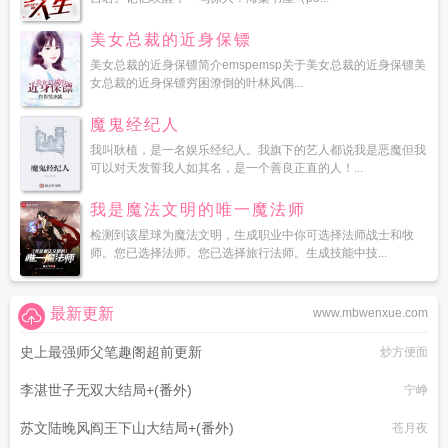
美女总裁的近身保镖
美女总裁的近身保镖简介emspemsp关于美女总裁的近身保镖美
女总裁的近身保镖穷困潦倒的叶林风偶...
魔鬼经纪人
我叫耿植，是一名娱乐经纪人。我旗下的艺人都说我是恶魔但我
可以对天发誓我人如其名，是一个善良正直的人！...
我是魔法文明的唯一魔法师
检测到该星球为魔法文明，生成职业中你可选择法师战士和牧
师。您已选择法师。您已选择旅行法师。生成技能中技...
最新更新
www.mbwenxue.com
史上最强师父笔趣阁超前更新
炒方便面
李湛世子无双大结局+(番外)
宁峥
苏文陆晚风阎王下山大结局+(番外)
苍月夜