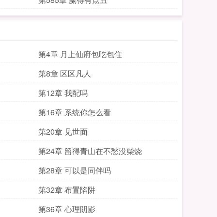
第4章 月上仙府包吃包住
第8章 区区凡人
第12章 我配吗
第16章 系统你怎么看
第20章 见世面
第24章 留得青山在不愁没柴烧
第28章 可以是同伴吗
第32章 布置陷阱
第36章 心理阴影