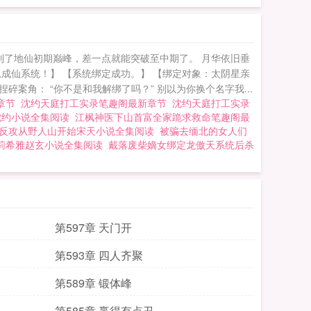
到了地仙初期巅峰，差一点就能突破至中期了。 月华依旧垂
崽成仙系统！】 【系统绑定成功。】 【绑定对象：太阴星亲
碎案角： “你不是和我解绑了吗？” 别以为你换个名字我...
章节
沈约天庭打工实录笔趣阁最新章节
沈约天庭打工实录
沈约小说全集阅读
江枫神医下山首富全家跪求救命笔趣阁最
反攻从野人山开始宋天小说全集阅读
被骗去缅北的女人们
莉希雅赵玄小说全集阅读
戴落废柴嫡女绑定龙傲天系统后杀
第597章 天门开
第593章 四人齐聚
第589章 锻体峰
第585章 赢得有点丑