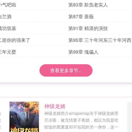
 小气吧啦
第83章 欺负老实人
 白兰酒
第87章 蔷薇
 成功筑基
第91章 精湛的演技
 二崽你的强来了
第95章 三十年河东三十年河西
 三年元婴
第99章 傀儡人
查看更多章节...
神级龙婿
为
神级龙婿简介emspemsp关于神级龙婿受
成
尽冷眼，被无情妻子离婚，都以为我是吃
起
软饭的窝囊废却不知我的另一身份，这一