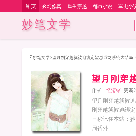
首 页
玄幻修真
重生穿越
都市小说
军史小
妙笔文学
妙笔文学
>
望月刚穿越就被迫绑定望崽成龙系统大结局+
望月刚穿
作者：
忆清绪
更新时间
望月刚穿越就被迫
刚穿越就被迫绑定
三秒记住本站：妙笔文学 网址：w
局番外