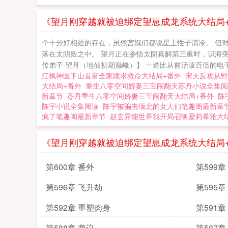
《望月刚穿越就被迫绑定望崽成龙系统大结局+番
个十分好相处的存在，虽然宫娥们都说星主性子清冷。 但
落在太阴殿之中。 望月正在参悟太阴真解第三重时，识海突
传弟子·望月（地仙初期巅峰）】 一道比从前活泼百倍的电子音
江枫神医下山首富全家跪求救命大结局+番外
宋天反攻从野
大结局+番外
重生八零空间娇妻三宝闹翻天苏丹小说全集阅
新章节
苏丹重生八零空间娇妻三宝闹翻天大结局+番外
陈
陈宇小说全集阅读
陈宇被骗去缅北的女人们笔趣阁最新章
疯了笔趣阁最新章节
赵玄异能世界我开局召唤爱莉希雅大
《望月刚穿越就被迫绑定望崽成龙系统大结局
第600章 番外
第599
第596章 飞升劫
第595
第592章 重塑肉身
第591
第588章 商议
第587章