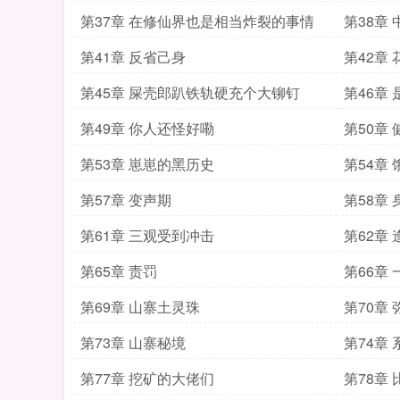
第37章 在修仙界也是相当炸裂的事情
第38章
第41章 反省己身
第42章
第45章 屎壳郎趴铁轨硬充个大铆钉
第46章
第49章 你人还怪好嘞
第50章
第53章 崽崽的黑历史
第54章
第57章 变声期
第58章
第61章 三观受到冲击
第62章
第65章 责罚
第66章
第69章 山寨土灵珠
第70章
第73章 山寨秘境
第74章
第77章 挖矿的大佬们
第78章