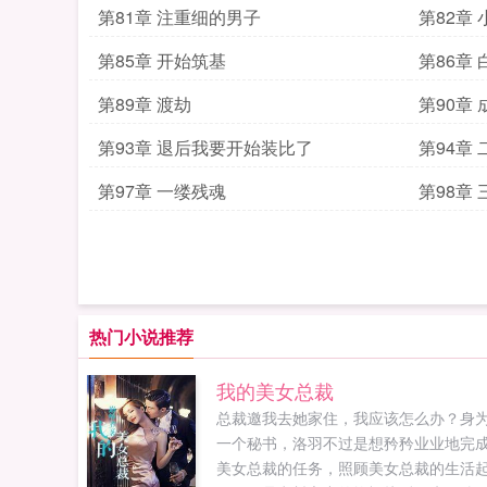
第81章 注重细的男子
第82章
第85章 开始筑基
第86章
第89章 渡劫
第90章
第93章 退后我要开始装比了
第94章
第97章 一缕残魂
第98章
热门小说推荐
我的美女总裁
总裁邀我去她家住，我应该怎么办？身
一个秘书，洛羽不过是想矜矜业业地完
美女总裁的任务，照顾美女总裁的生活