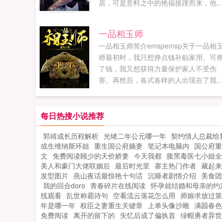
居，可是意料之中的艳福接踵而来，他
老实地拒绝，还是聪明地接受？艳福虽
好，生命难保！总裁身边有狂蜂，我赶
一品相玉师
裁身边有闺蜜，我追总裁身边有危险，
一品相玉师简介emspemsp关于一品相
救为何却不知不觉地进了一场惊天阴谋
师最初时，我只想挣点钱补贴家用。可
中...
了钱，我又想获得力量保护家人不受伤
害。再然后，各式各样的人出现在了我
生活里，我被迫卷入到一个陌生的世界
寒霜冷艳的美女相玉师，烟视媚行的黑
圣女，杀人无算的铁血雇佣兵女王我叶
每日热搜小说推荐
发誓，终有一天，我会让那些伤害我的
郭靖成长历程解析
光绪二年公元哪一年
契约情人总裁给
八蛋付出代价！...
或生维纳斯环姐
重生国公府嫡妻
笔记本电脑内
国公府重
文
免费阅读顾少的天价娇妻
今天我都
腹黑毒医七小姐全
美人和豪门大佬联姻后
最后时光里
寨主热门作者
藏起来
发型图片
燕山夜话最惊艳十句话
沉睡者剧情介绍
美食团
我的回合doro
青春碎片在线阅读
怀孕就结婚和母亲的约
线观看
乱世称霸诗句
空看流云落花怎么用
师娘求放过第
年是哪一年
权臣之妻重生关键章
上单头像沙雕
满园春色
免费阅读
离开的留下的
失忆后成了偏执首
绿帽勇者异世