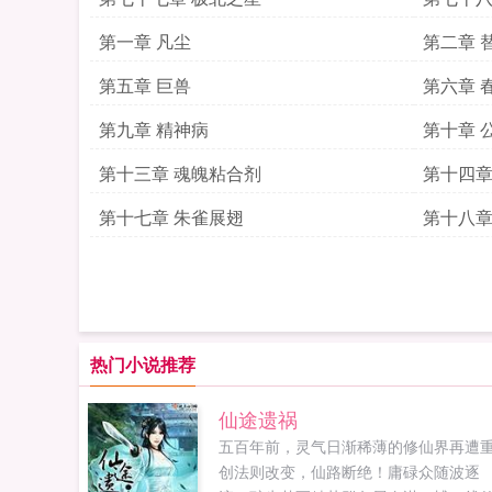
第一章 凡尘
第二章 
第五章 巨兽
第六章 
第九章 精神病
第十章 
第十三章 魂魄粘合剂
第十四章
第十七章 朱雀展翅
第十八章
热门小说推荐
仙途遗祸
五百年前，灵气日渐稀薄的修仙界再遭
创法则改变，仙路断绝！庸碌众随波逐