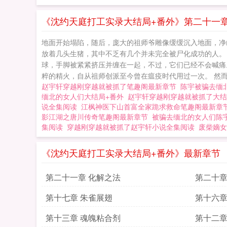
《沈约天庭打工实录大结局+番外》第二十一章
地面开始塌陷，随后，庞大的祖师爷雕像缓缓沉入地面，净
放着几头生猪，其中不乏有几个并未完全被尸化成功的人。
球，手脚被紧紧挤压并缠在一起，不过，它们已经不会喊痛
粹的精火，自从祖师创派至今曾在瘟疫时代用过一次。 然而—
赵宇轩穿越刚穿越就被抓了笔趣阁最新章节
陈宇被骗去缅
缅北的女人们大结局+番外
赵宇轩穿越刚穿越就被抓了大结
说全集阅读
江枫神医下山首富全家跪求救命笔趣阁最新章
影江湖之唐川传奇笔趣阁最新章节
被骗去缅北的女人们陈
集阅读
穿越刚穿越就被抓了赵宇轩小说全集阅读
废柴嫡女
《沈约天庭打工实录大结局+番外》最新章节
第二十一章 化解之法
第二十章
第十七章 朱雀展翅
第十六章
第十三章 魂魄粘合剂
第十二章