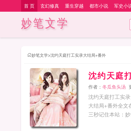
首 页
玄幻修真
重生穿越
都市小说
军史小
妙笔文学
妙笔文学
>
沈约天庭打工实录大结局+番外
沈约天庭
作者：
冬瓜鱼头汤
沈约天庭打工实录
大结局+番外全文