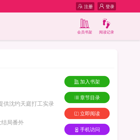
注册
登录
会员书架
阅读记录
加入书架
章节目录
提供沈约天庭打工实录
立即阅读
m 沈约天庭打工实录大结局番外
手机访问