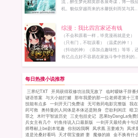
流，醉生梦死精英群各展奇谋，博一线
机。貌似穿越而来的水馨抚剑而笑与其
无数人一起，在错误的路上越走越远。
如执剑逆行，另开仙路！只是逆流而行
综漫：我比四宫家还有钱
人，似乎也不只她一个？PS第一卷算是
（不会和原着一样，毕竟漫画就是史）
传，画风有点不大一样群号480560950..
（只有门，不耽误看）（温柔的神！）
（抖动的神）（添加点趣味性）等等，
有亿点点好不容易在家族斗争中胜利的
尘一家终于过上了摆烂的生活，父母出
环游世界了，而星则是留下来继续上学
了？为什么还要完成学业啊！白尘为什
每日热搜小说推荐
天才还需要上学呢？我也想去环游世界
三界纪TXT
开局获得双修功法我无敌了
临时暧昧千辞番
喂！白父不行哦白母...
谜语答案
与大小姐打赌
那年我爱的那一位老师君第十三
技能有点多
一剑开天门免费读
无可救药电影完整版
我在
药可救
奥特曼的人间体是本体还是附身
峦欲利闲庄
暗卫
罪之
木叶宇智波历史
三史包括史记
恶果byDangLa免
兵女主有几个
钓鱼传说入口最新版
一剑开天最经典十句
师尊献上be剧本笔趣
你别凶我啊
凤求凰 丑妻难为
凤求凰
道是沧桑好看吗
天才萌宝傲娇 妻
魔修的娘
金不换有什