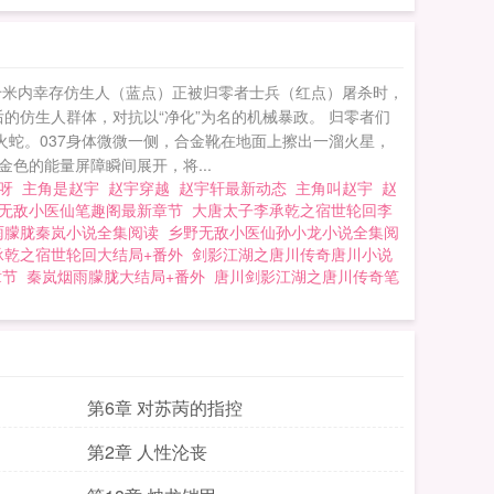
径千米内幸存仿生人（蓝点）正被归零者士兵（红点）屠杀时，
的仿生人群体，对抗以“净化”为名的机械暴政。 归零者们
火蛇。037身体微微一侧，合金靴在地面上擦出一溜火星，
色的能量屏障瞬间展开，将...
谁呀
主角是赵宇
赵宇穿越
赵宇轩最新动态
主角叫赵宇
赵
无敌小医仙笔趣阁最新章节
大唐太子李承乾之宿世轮回李
雨朦胧秦岚小说全集阅读
乡野无敌小医仙孙小龙小说全集阅
承乾之宿世轮回大结局+番外
剑影江湖之唐川传奇唐川小说
章节
秦岚烟雨朦胧大结局+番外
唐川剑影江湖之唐川传奇笔
第6章 对苏苪的指控
第2章 人性沦丧