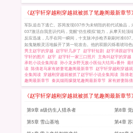
《赵宇轩穿越刚穿越就被抓了笔趣阁最新章节》
军队追击下逃亡。苏苪发现037作为未销毁的初代试验品，
037激活自我意识代码，觉醒“仿生模拟”能力，从摩天轮
反应迅速，几乎在同一瞬间，十支脉冲步枪齐刷刷对准03
如鬼魅般灵活地躲开了第一轮攻击。他的双眼闪烁着琥珀色的
男主赵宇的穿越
赵宇轩几岁了
赵宇轩短剧
赵宇泽跟赵宇
宇轩的图片
赵宇
赵宇轩一家三口照片
主角叫赵宇的穿
承乾小说全集阅读
孙小龙乡野无敌小医仙大结局+番外
最
读
陈倩老马家有娇妻笔趣阁最新章节
赵宇轩穿越刚穿越就
全集阅读
穿越刚穿越就被抓了赵宇轩小说全集阅读
陈倩老
趣阁最新章节
秦岚烟雨朦胧笔趣阁最新章节
家有娇妻陈倩
《赵宇轩穿越刚穿越就被抓了笔趣阁最新章节
第9章 a级仿生人猎杀者
第8章 
第5章 雪山基地
第4章 