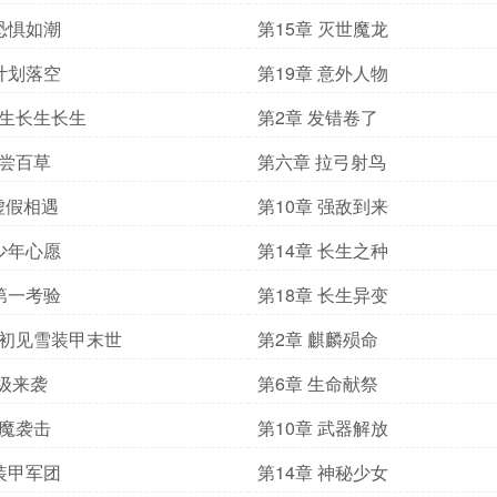
 恐惧如潮
第15章 灭世魔龙
 计划落空
第19章 意外人物
长生长生长生
第2章 发错卷了
孙尝百草
第六章 拉弓射鸟
虚假相遇
第10章 强敌到来
 少年心愿
第14章 长生之种
 第一考验
第18章 长生异变
梦初见雪装甲末世
第2章 麒麟殒命
 级来袭
第6章 生命献祭
邪魔袭击
第10章 武器解放
 装甲军团
第14章 神秘少女