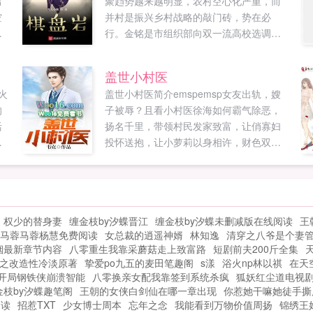
男
聚趋势越来越明显，农村空心化严重，而
空
并村是振兴乡村战略的敲门砖，势在必
有
行。金铭是市组织部向双一流高校选调的
理
干部，他被派到圣岩村任党支部书记，开
之
始为期五年的基层挂职锻炼，在他的带领
盖世小村医
先
下，克服重重困难，不仅顺利完成了并村
火
盖世小村医简介emspemsp女友出轨，嫂
确
的任务，而且让圣岩村走上小康之路如果
的
子被辱？且看小村医徐海如何霸气除恶，
后
您喜欢棋盘岩，别忘记分享给朋友...
活
扬名千里，带领村民发家致富，让俏寡妇
皮
结
投怀送抱，让小萝莉以身相许，财色双收
欢
所
走向人生巅峰。原┊创┇文┊章
分
主
wоо⒙νiρ﹝Wσó⒙νiρ﹞woo18vip...
钱
烟
权少的替身妻
缠金枝by汐蝶晋江
缠金枝by汐蝶未删减版在线阅读
王
马蓉马蓉杨慧免费阅读
女总裁的逍遥神婿
林知逸
清穿之八爷是个妻
烟最新章节内容
八零重生我靠采蘑菇走上致富路
短剧前夫200斤全集
之改造性冷淡原著
挚爱po九五的麦田笔趣阁
s漾
浴火np林以祺
在天
开局钢铁侠崩溃智能
八零换亲女配我靠签到系统杀疯
狐妖红尘道电视
金枝by汐蝶趣笔阁
王朝的女侠白剑仙在哪一章出现
你惹她干嘛她徒手撕
阅读
招惹TXT
少女博士周本
忘年之念
我能看到万物价值周扬
锦绣王