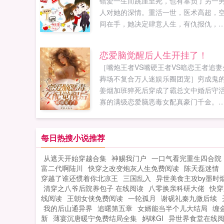
错爱一生而跳崖至死，也有辜负了另一
人对她的深情。重活一世，医术高超，
间在手，她决定肆意人生，有仇报仇，
恩报恩！只是前面冷峻淡漠的兵哥哥不
她，怎么办？在线等，急喂，那个救命
恋爱脑觉醒后人生开挂了！
恩，应当以身相许啊！别管对错，咱们
［嘴炮王者VS嘴硬王者VS暗恋王者追妻
盖个章。穆煜琛眸光幽深，挑了挑眉你
葬场不复合万人迷娱乐圈团宠］穷成鬼
定？确定，确定！古晓月如小鸡啄米。
姜烟加班猝死后穿成了霸总文中婚后守
来她却懵了，因为某人压根就是披着羊
寡的满级恋爱脑恶毒女配真豪门千金。
的狼，腹黑地把她给套路了。如果您喜
婚纪念日男主约会白月光。姜烟直接会
重生辣嫂邪肆老公，盖个章！，别忘记
庆祝，正感叹有钱人的日子太香了。男
享给朋友...
丢下白月光杀了过来，姜烟，拿着我的
每日热搜小说推荐
在这给我戴绿帽子，谁给你的胆子…姜
从遮天开始穿越合集
神赐我门户
一口气看完重生四合院
看着这个...
富二代啊陆川
快穿之改变炮灰人生免费阅读
陈天磊迷情
穿越了谁还惯着你北凉王
三国乱入
异世美食主攻by墨时
清穿之八爷后院养包子 在线阅读
八零换亲科研大佬
快穿
线阅读
王朝女侠免费阅读
一轮孤月
谢砚礼秦九微后续
我的后山通异界
追曙第五章
女婿能当半个儿大结局
缠
新
薄宴沉唐暖宁免费结局全集
妈咪GI
异世界食堂在线