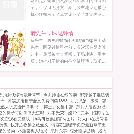
奶团是大佬重回六岁变成流落在的可怜团
子，不仅身无分文，豪门公主地位还被心
机小妹妹占了？真大佬苏芊芊淡定表示，
姐的位置，她坐不稳。于是霸气回归，逼
退绿茶小妹妹，抓住狠毒姑姑小尾巴，拿
赫先生，医见钟情
回自己豪门公主该有的一切。温柔腹黑大
赫先生，医见钟情简介emspemsp关于赫
哥努力赚钱养她，嘴硬心软大姐努力绘画
先生，医见钟情重生前，温汐活在阴谋算
养她，叛逆校霸二哥抓起笔逆袭成天才科
计中，最后被丈夫背叛，下场凄惨。重生
学家养她。苏芊芊悠闲开了个网店卖药，
后，她把对爱情的向往全部埋葬，取消婚
转头火出了圈，成了最出名的少女天才。
约，踢开渣夫，铁了心往娱乐圈顶峰爬。
不过…这从异世带回来的帅手下怎么越来
赫医生你这是病，得治。温汐怎么治？...
越奇怪了？...
朝的女侠续写最新章节
承恩师徒在线阅读
都穿越了谁还装
管严
薄宴沉唐暖宁全文免费阅读1888
明月共辉
漾漾
都
天然呆的恋爱日常听书
J博士少女集中营
东北大唐西游记
空的房子可以叫做天空吗
九零光荣军嫂TXT完本
招惹by在
剧免费观看完整版
神马科技集团官网图片
浴火po在线阅读
厉鬼
快穿之收集之旅全文
薄宴沉唐暖宁免费最新章节更
妃的结局
林澈秦栀大结局
穿到六零
弦未断肠己断
浴火