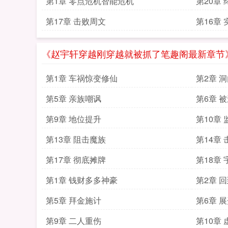
第1章 零点危机智能危机
第20章
第17章 击败周文
第16章
《赵宇轩穿越刚穿越就被抓了笔趣阁最新章节
第1章 车祸惊变修仙
第2章 
第5章 亲族嘲讽
第6章 
第9章 地位提升
第10章
第13章 阻击魔族
第14章
第17章 彻底摊牌
第18章
第1章 钱财多多神豪
第2章 
第5章 拜金施计
第6章 
第9章 二人重伤
第10章