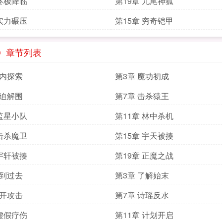
 终极降临
第19章 九尾神狐
 实力碾压
第15章 穷奇铠甲
》章节列表
洞内探索
第3章 魔功初成
被迫解围
第7章 击杀猿王
 监星小队
第11章 林中杀机
 击杀魔卫
第15章 宇天被揍
 宇轩被揍
第19章 正魔之战
回到过去
第3章 了解始末
展开攻击
第7章 诗瑶反水
 虚假疗伤
第11章 计划开启