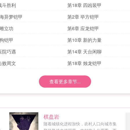
 战斗胜利
第18章 四凶装甲
山海异梦铠甲
第2章 毕方铠甲
蛊雕立功
第6章 应龙铠甲
天狗铠甲
第10章 新的力量
 医院巧遇
第14章 天台闲聊
 击败周文
第18章 烛龙铠甲
查看更多章节...
！
棋盘岩
，
随着城镇化进程加快，农村人口向城市集