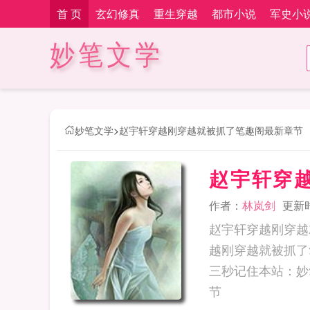
首 页
玄幻修真
重生穿越
都市小说
军史小
妙笔文学
妙笔文学
>
赵宇轩穿越刚穿越就被抓了笔趣阁最新章节
赵宇轩穿
作者：
林岚剑
更新时间
赵宇轩穿越刚穿越
越刚穿越就被抓了
三秒记住本站：妙笔文学 网址：w
节