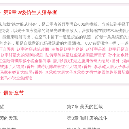
第9章 a级仿生人猎杀者
未加载“绝对服从指令”，是归零者首领型号Ω-002的模板。当感知到半
顶端突袭，以光子血液凝聚的能量光球击溃敌人，营救蜷缩在旋转木马残骸后
7。能量束喷射而出，在空气中留下一道道炽热的轨迹，好似一条条愤怒的
光芒，那是自我意识代码激活后的力量涌动。 037右臂猛地一挥，一道金
轩谁厉害
赵宇涛穿越笔趣阁
主角是赵宇的穿越
赵轩宇是谁
赵宇轩是
越
赵宇轩最火的5部电视剧
陆诗琪陈叔最红尘笔趣阁最新章节
孙小龙乡野
红尘陆诗琪陈叔小说全集阅读
唐川剑影江湖之唐川传奇大结局+番外
烟
被抓了大结局+番外
陆诗琪陈叔最红尘大结局+番外
李承乾大唐太子李
马家有娇妻大结局+番外
李承乾大唐太子李承乾之宿世轮回笔趣阁最新
老马小说全集阅读
》最新章节
觉醒
第7章 吴天的拦截
苏苪的发现
第3章 咖啡店的战斗