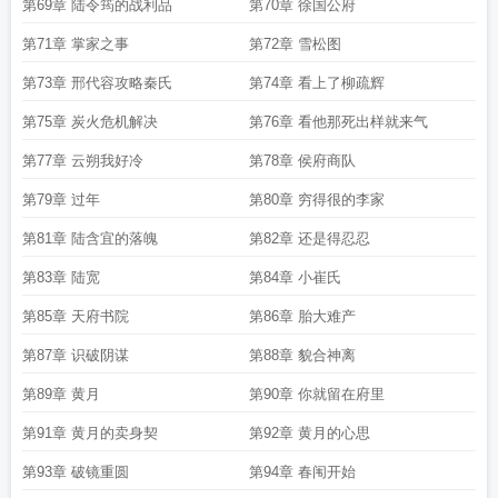
第69章 陆令筠的战利品
第70章 徐国公府
第71章 掌家之事
第72章 雪松图
第73章 邢代容攻略秦氏
第74章 看上了柳疏辉
第75章 炭火危机解决
第76章 看他那死出样就来气
第77章 云朔我好冷
第78章 侯府商队
第79章 过年
第80章 穷得很的李家
第81章 陆含宜的落魄
第82章 还是得忍忍
第83章 陆宽
第84章 小崔氏
第85章 天府书院
第86章 胎大难产
第87章 识破阴谋
第88章 貌合神离
第89章 黄月
第90章 你就留在府里
第91章 黄月的卖身契
第92章 黄月的心思
第93章 破镜重圆
第94章 春闱开始