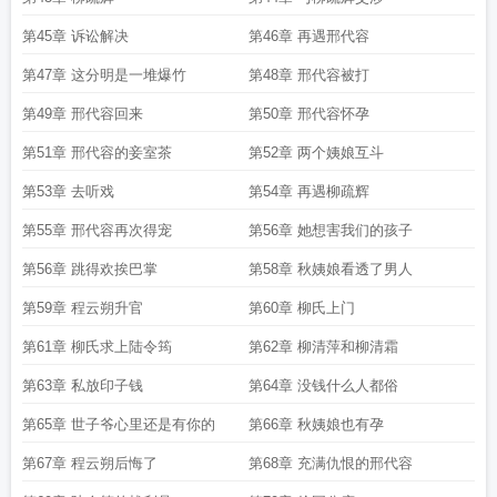
第45章 诉讼解决
第46章 再遇邢代容
第47章 这分明是一堆爆竹
第48章 邢代容被打
第49章 邢代容回来
第50章 邢代容怀孕
第51章 邢代容的妾室茶
第52章 两个姨娘互斗
第53章 去听戏
第54章 再遇柳疏辉
第55章 邢代容再次得宠
第56章 她想害我们的孩子
第56章 跳得欢挨巴掌
第58章 秋姨娘看透了男人
第59章 程云朔升官
第60章 柳氏上门
第61章 柳氏求上陆令筠
第62章 柳清萍和柳清霜
第63章 私放印子钱
第64章 没钱什么人都俗
第65章 世子爷心里还是有你的
第66章 秋姨娘也有孕
第67章 程云朔后悔了
第68章 充满仇恨的邢代容