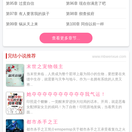
第95章 过度自信
第96章 现在你满意了吧
第97章 有人要害我的孩子
第98章 彻查侯府
第99章 锅从天上来
第100章 同你以前一样
查看更多章节...
完结小说推荐
www.mbwenxue.com
末世之宠物领主
当末世来临，人类成为整个星球上最为弱小的生物，要想要在夹
缝中生存，就需要与天争与地斗。作为一名拥有系统的人类又
将...
她夺夺夺夺夺夺夺夺夺夺我气运！
印照是个貔貅，一觉醒来穿进快大结局的话本。开局，就是恶毒
女配绑架女主的戏码！为了自救！印照原地发疯，当着男主的
面...
都市杀手之王
都市杀手之王简介emspemsp关于都市杀手之王承受着复仇之火