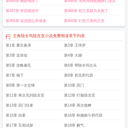
第489章 她跟他拼了
第488章 李闻洵领着姨娘们进京
第487章 李碧娢坐牢
第486章 程兰英跟马夫跑了
第485章 送进国公府做妾
第484章 打程兰英的主意
主角陆令筠陆含宜小说免费阅读
章节列表
第1章 重生换亲
第2章 王绮罗
第3章 送添妆
第4章 大婚
第5章 攻略秦氏
第6章 帮陆令筠出头
第7章 御下
第8章 初见邢代容
第9章 第一次交锋
第10章 回门
第11章 再次见到陆含宜
第12章 打脸陆含宜
第13章 回门结束
第14章 再次挑衅
第15章 抬妾
第16章 秋姨娘斗邢代容
第17章 互相试探
第18章 解气