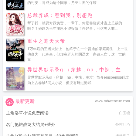
的封安，将成为这个国家，乃至世界的保镖...
总裁养成：惹到我，别想跑
帮了我，就要对我负责，一辈子。你是靠碰瓷才当上总裁的
吗？？她以为当年施恩不望报做了件好事，可这男人非...
重生之遮天大帝
1万年后的王者大陆上，他终于在一个普通的家庭诞生，上一世
他身为一代帝皇，但却在歹人的阴谋之下家破人亡，这一世的
重...
异世界默示录gl（穿越，np，中辣，主
攻）
异世界默示录gl（穿越，np，中辣，主攻）简介emspemsp此文
为上古卷轴5同人小说，但没有玩过游戏...
最新更新
www.mbwenxue.com
主角洛草小说免费阅读
白玉糖
名门艳旅战龙大结局+番外
孙哲叶巧