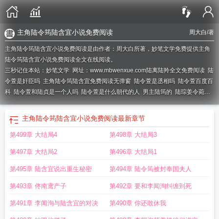
主角陆令筠陆含宜小说免费阅读
周大白
/著
主角陆令筠陆含宜小说免费阅读是由作者：周大白所著，妙笔文学免费提供主角
陆令筠陆含宜小说免费阅读全文在线阅读。
三秒记住本站：妙笔文学 网址：www.mbwenxue.com
陆离陆羚全文免费阅读
陆
令萱是奸臣吗
主角陆令筠陆含宜免费阅读无弹窗
陆令萱是丞相吗
陆令萱百度百
科
陆令萱和陆贞是一个人吗
陆令萱是什么朝代的人
男主陆筠的
陆琮姜令菀免
费
男主叫陆临
陆令萱是陆贞吗
陆昀罗令妤无防盗章
女主叫陆媱的
男主叫陆筠
的
男主叫陆筠
陆洐江令瓷
男主叫陆临的
陆令萱历史上是好人吗
陆令萱百
主角陆令筠陆含宜小说免费阅读
最新章节
科
陆昀令杼角色介绍
历史上的陆令萱是一个怎样的人
陆离陆羚免费阅读
陆琮
第499章 大结局4
第498章 大结局3
姜令菀的
分卷阅读陆令萱
第497章 大结局2
第496章 大结局1
第495章 陆含宜说出重生秘密
第494章 陆令筠被封奉国夫人
第493章 佟南鸢产子
第492章 要和李闻洵纠缠到死
第491章 李闻洵与陆含宜的对决
第490章 你还敢休我