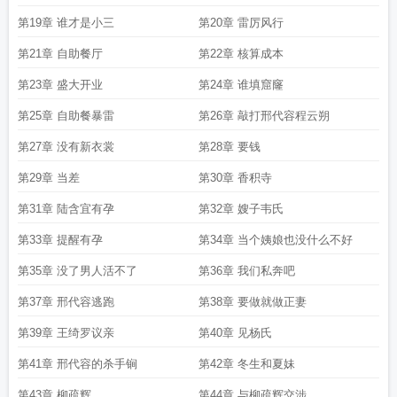
第19章 谁才是小三
第20章 雷厉风行
第21章 自助餐厅
第22章 核算成本
第23章 盛大开业
第24章 谁填窟窿
第25章 自助餐暴雷
第26章 敲打邢代容程云朔
第27章 没有新衣裳
第28章 要钱
第29章 当差
第30章 香积寺
第31章 陆含宜有孕
第32章 嫂子韦氏
第33章 提醒有孕
第34章 当个姨娘也没什么不好
第35章 没了男人活不了
第36章 我们私奔吧
第37章 邢代容逃跑
第38章 要做就做正妻
第39章 王绮罗议亲
第40章 见杨氏
第41章 邢代容的杀手锏
第42章 冬生和夏妹
第43章 柳疏辉
第44章 与柳疏辉交涉