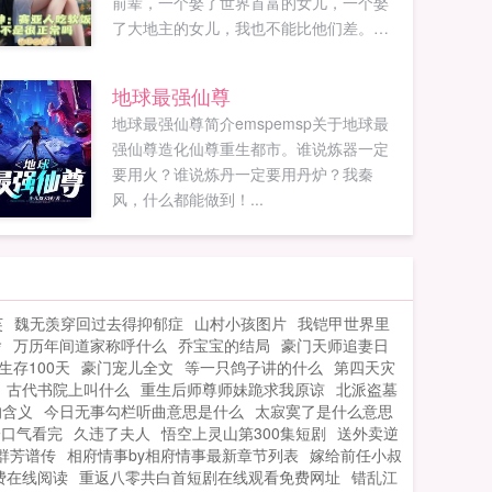
前辈，一个娶了世界首富的女儿，一个娶
了大地主的女儿，我也不能比他们差。秦
洛回头看了看你们说是吧。众女...
地球最强仙尊
地球最强仙尊简介emspemsp关于地球最
强仙尊造化仙尊重生都市。谁说炼器一定
要用火？谁说炼丹一定要用丹炉？我秦
风，什么都能做到！...
芙
魏无羡穿回过去得抑郁症
山村小孩图片
我铠甲世界里
啥
万历年间道家称呼什么
乔宝宝的结局
豪门天师追妻日
存100天
豪门宠儿全文
等一只鸽子讲的什么
第四天灾
古代书院上叫什么
重生后师尊师妹跪求我原谅
北派盗墓
的含义
今日无事勾栏听曲意思是什么
太寂寞了是什么意思
一口气看完
久违了夫人
悟空上灵山第300集短剧
送外卖逆
群芳谱传
相府情事by相府情事最新章节列表
嫁给前任小叔
费在线阅读
重返八零共白首短剧在线观看免费网址
错乱江