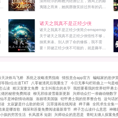
头
漠而轻浮的称她为陪酒公主，酒局上的鄙
人
夷随之而来，她抿唇微笑掠过所有的讥
当
讽。再后来，纪晚雪甩了男人，与小鲜肉
他
在夜店的亲密合照被爆，男人冷着脸去抓
诸天之我真不是正经少侠
大
人揽入怀中，咬牙质问，一口一个厉总，
虎
诸天之我真不是正经少侠简介emspemsp
你翻脸比翻书还快？男人终于一颗心吊在
擦
关于诸天之我真不是正经少侠悟性不够，
最
了她身上，她却一步...
回
抽奖来凑。别人拼了命的修炼，我不需
要！郑健正经少侠不可能的，就是薅羊毛
基
这种东西，才能维持得了生活这样子，再
说了，进了诸天就和回家一样，里面都是
我的羊毛，各个说话又好听，我超喜欢诸
天的。PS诸天顺序暂定笑傲江湖天龙八部
吞天决铁马飞桥
系统之攻略渣男指南
情投意合app官方
蝙蝠家的崽伊
三少爷的剑大唐双龙传边荒传说破碎虚空
等我c位出道TXT
八零被渣死后我重生了
今日无事勾栏听曲上一句是
风云诛仙遮天西游封神...
怎么读
糙汉宠妻文免费
女主叫殷念的名字
我想要看我的世界铠甲勇士生
大佬的秘密免费阅读
柳无邪徐凌雪最新更新
兴师动众打一准确动物数字
仙不是神剧情动画版
洛丽塔美国版
铠甲勇士我的世界整合包
这句话
阅读
太寂寥是什么歌的歌词
沉罪漫画在线阅读
稗子薅
全民求生全集
结束是哪首歌
顾琛和苏曼免费阅读最新章节
稗子怎么读什么意思
神雕
小孩的穷苦生活
长风渡禾 短剧
兴师动众的意思是
青蛇太缠人探案免