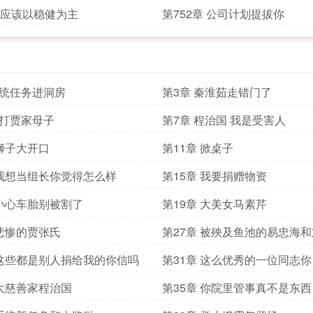
章 应该以稳健为主
第752章 公司计划提拔你
系统任务进洞房
第3章 秦淮茹走错门了
暴打贾家母子
第7章 程治国 我是受害人
 狮子大开口
第11章 掀桌子
 我想当组长你觉得怎么样
第15章 我要捐赠物资
 小心车胎别被割了
第19章 大美女马素芹
 悲惨的贾张氏
第27章 被殃及鱼池的易忠海
 这些都是别人捐给我的你信吗
第31章 这么优秀的一位同志
痛吗
 大慈善家程治国
第35章 你院里管事真不是东西