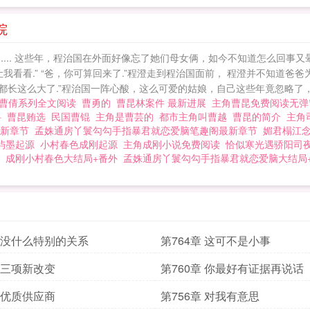
院
..... 这些年，程治国在外面好像忘了她们母女俩，如今不知道怎么回事又
.让我看看.” “爸，你可算回来了.”程澄走到程治国面前， 程澄并不知道
长这么大了.”程治国一阵心酸，这么可爱的姑娘，自己这些年竟忽略了， “
曹倩系列全文阅读
曹勇的
曹昆林案件 最新进展
主角曹昆免费阅读无
科
曹昆贿选
民国曹锟
主角是曹芸的
都市主角叫曹越
曹昆的简介
主角
新章节
孟姝通房丫鬟勾勾手指暴君就恋爱脑笔趣阁最新章节
媚君榻江念
屿墨起源
小村春色成刚起源
主角成刚小说免费阅读
恰似寒光遇骄阳司
成刚小村春色大结局+番外
孟姝通房丫鬟勾勾手指暴君就恋爱脑大结局
章 没什么特别的关系
第764章 这可不是小事
章 三项新改变
第760章 你最好有证据再说话
章 优质供应商
第756章 对我有意思