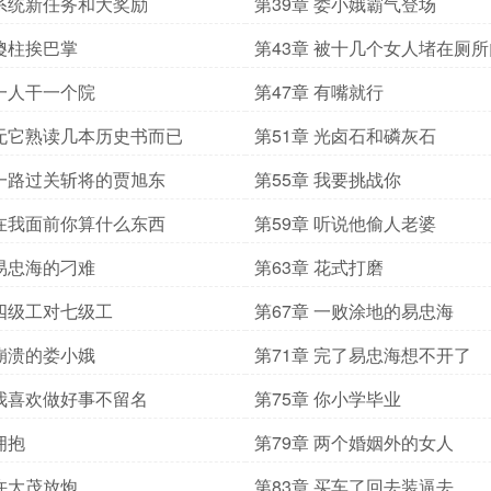
 系统新任务和大奖励
第39章 娄小娥霸气登场
 傻柱挨巴掌
第43章 被十几个女人堵在厕
么感觉
 一人干一个院
第47章 有嘴就行
 无它熟读几本历史书而已
第51章 光卤石和磷灰石
 一路过关斩将的贾旭东
第55章 我要挑战你
 在我面前你算什么东西
第59章 听说他偷人老婆
 易忠海的刁难
第63章 花式打磨
 四级工对七级工
第67章 一败涂地的易忠海
 崩溃的娄小娥
第71章 完了易忠海想不开了
 我喜欢做好事不留名
第75章 你小学毕业
拥抱
第79章 两个婚姻外的女人
 许大茂放炮
第83章 买车了回去装逼去