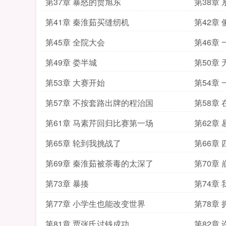
第37章 暴怒的贾旭东
第38章
第41章 秦淮茹买缝纫机
第42章
第45章 全院大会
第46章
第49章 娄半城
第50章
第53章 大赛开始
第54章
第57章 不按套路出牌的程治国
第58章
第61章 马素芹回归比赛第一场
第62章
第65章 轮到我挑战了
第66章
第69章 秦淮茹被荼毒的太深了
第70章
第73章 暴揍
第74章
第77章 小学生也能改变世界
第78章 
第81章 贾张氏讨钱成功
第82章