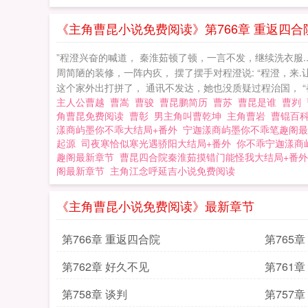
《主角曹昆小说免费阅读》第766章 重返四合
”程澄兴奋的喊道， 秦淮茹顿了顿，一言不发，继续洗衣服.
周简陋的装修，一阵内疚， 摆了摆手对程澄说: “程澄，来
这个家外出打拼了， 通讯不发达，她也没质疑过程治国， “都
主人公曹越
曹嵩
曹骏
曹昆鹏简历
曹苏
曹昆是谁
曹刿
角曹昆免费阅读
曹彰
男主角叫曹乾坤
主角曹岩
曹锟百
漾商屿墨你不乖大结局+番外
宁迦漾商屿墨你不乖笔趣阁最
起源
司夜寒恰似寒光遇骄阳大结局+番外
你不乖宁迦漾商
趣阁最新章节
曹昆四合院秦淮茹摸错门能怪我大结局+番外
阁最新章节
主角江念呼延吉小说免费阅读
《主角曹昆小说免费阅读》最新章节
第766章 重返四合院
第765
第762章 好久不见
第761
第758章 谈判
第757