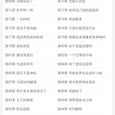
第69章 全都误会了
第70章 怎能不厌恶
第71章 好歹哄一哄
第72章 发现丑八怪的真面目
第73章 一见钟情
第74章 英雄救美
第75章 谁也不准动她
第76章 不是约架而是约会
第77章 挑选男朋友的标准
第78章 我看起来很像是单身狗吗
第79章 画风突变
第80章 你不是最清楚吗
第81章 撕开真面目
第82章 一个巴掌拍不响
第83章 当成亲哥哥
第84章 得了便宜还卖乖
第85章 我又不是神仙
第86章 学校有男生在追叶小姐
第87章 马屁拍得贼溜
第88章 因为我男朋友喜欢
第89章 再不来女朋友就没了
第90章 把她放下
第91章 主子的秘密
第92章 我男朋友这么帅
第93章 联名抵制
第94章 封印解除