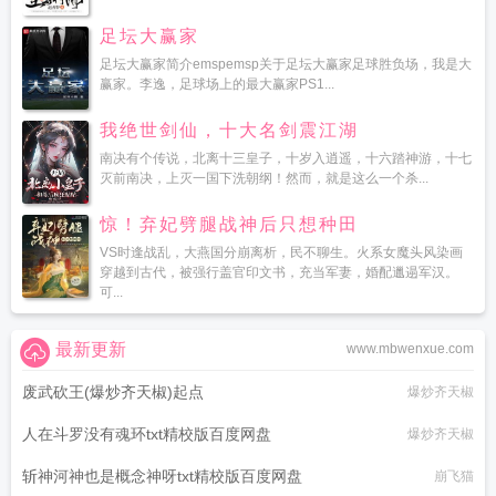
足坛大赢家
足坛大赢家简介emspemsp关于足坛大赢家足球胜负场，我是大
赢家。李逸，足球场上的最大赢家PS1...
我绝世剑仙，十大名剑震江湖
南决有个传说，北离十三皇子，十岁入逍遥，十六踏神游，十七
灭前南决，上灭一国下洗朝纲！然而，就是这么一个杀...
惊！弃妃劈腿战神后只想种田
VS时逢战乱，大燕国分崩离析，民不聊生。火系女魔头风染画
穿越到古代，被强行盖官印文书，充当军妻，婚配邋遢军汉。
可...
最新更新
www.mbwenxue.com
废武砍王(爆炒齐天椒)起点
爆炒齐天椒
人在斗罗没有魂环txt精校版百度网盘
爆炒齐天椒
斩神河神也是概念神呀txt精校版百度网盘
崩飞猫