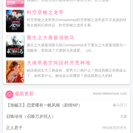
我骚的。步谣无语吐槽你果然不喜欢人类。点开游戏...
时空穿梭之龙帝
时空穿梭之龙帝简介emspemsp时空穿梭之龙帝是不灭龙炎的经
典女频科幻类作品，时空穿梭之龙帝主要...
重生之大唐最强驸马
重生之大唐最强驸马简介emspemsp关于重生之大唐最强驸马一
觉醒来，竟然成了大唐驸马房遗爱。（ps...
大佬带着空间回村开荒种地
她说都说女大三抱金砖，那男大三抱什么？他说我都让你抱金山
了，金砖算什么。她说金山在哪里？他说我那么大的财...
最新更新
www.mbwenxue.com
【海贼王】恋爱哪有一帆风顺（剧情NP）
飙马厉刀
召唤绿传（召唤万岁同人）
无媛
正人君子
神仙收容所所长