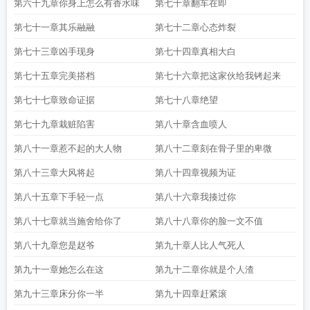
第六十九章你身上怎么有香水味
第七十章翻车在即
第七十一章其乐融融
第七十二章心态炸裂
第七十三章凶手现身
第七十四章真相大白
第七十五章完美搭档
第七十六章把这家伙给我铐起来
第七十七章致命证据
第七十八章绝望
第七十九章栽赃陷害
第八十章含血喷人
第八十一章惹不起的大人物
第八十二章刻在骨子里的卑微
第八十三章大风将起
第八十四章视频为证
第八十五章下手轻一点
第八十六章我揍过你
第八十七章就当施舍给你了
第八十八章你的脸一文不值
第八十九章您是赵爷
第九十章人比人气死人
第九十一章她怎么在这
第九十二章你就是个人渣
第九十三章床分你一半
第九十四章赶紧滚