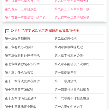
第九百五十七章大推衍术
第九百五十六章法相天地
第九百五十五章赵辰怒
第九百五十四章目标一致
第九百五十三章是我小瞧了你
第九百五十二章控制阵灵
赵辰厂花非要嫁给我笔趣阁最新章节
章节列表
第一章你帮我按按
第二章偶获传承
第三章有贼心没贼胆
第四章你唬我呢是吧
第五章你想救他还是害他
第六章不得对恩公无礼
第七章我劝你别不识抬举
第八章不能让孩子没粮吃
第九章为什么防着我
第十章病情严重
第十一章苏浅夏深夜到访
第十二章臭流氓
第十三章要不咱试试
第十四章指法灵活似魔鬼
第十五章你俩就是废物
第十六章要不你检查检查
第十七章苏浅夏中圈套
第十八章你怎么来了