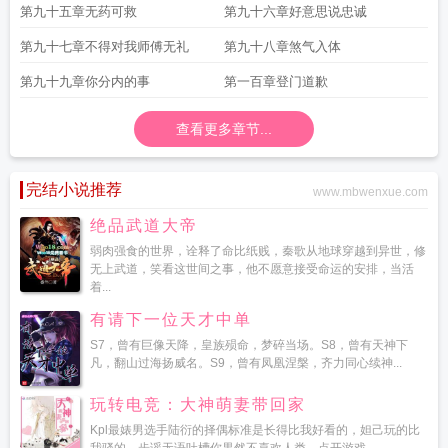
第九十五章无药可救
第九十六章好意思说忠诚
第九十七章不得对我师傅无礼
第九十八章煞气入体
第九十九章你分内的事
第一百章登门道歉
查看更多章节...
完结小说推荐
www.mbwenxue.com
绝品武道大帝
弱肉强食的世界，诠释了命比纸贱，秦歌从地球穿越到异世，修
无上武道，笑看这世间之事，他不愿意接受命运的安排，当活
着...
有请下一位天才中单
S7，曾有巨像天降，皇族殒命，梦碎当场。S8，曾有天神下
凡，翻山过海扬威名。S9，曾有凤凰涅槃，齐力同心续神...
玩转电竞：大神萌妻带回家
Kpl最婊男选手陆衍的择偶标准是长得比我好看的，妲己玩的比