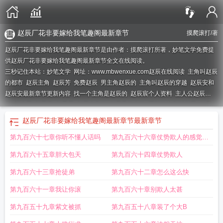
赵辰厂花非要嫁给我笔趣阁最新章节
摸爬滚打
/著
赵辰厂花非要嫁给我笔趣阁最新章节是由作者：摸爬滚打所著，妙笔文学免费提
供赵辰厂花非要嫁给我笔趣阁最新章节全文在线阅读。
三秒记住本站：妙笔文学 网址：www.mbwenxue.com
赵辰在线阅读
主角叫赵辰
的都市
赵辰主角
赵辰芳
免费赵辰
男主角赵辰的
主角叫赵辰的穿越
赵辰安和
赵辰安最新章节更新内容
找一个主角是赵辰的
赵辰宸个人资料
主人公赵辰
的
赵啥辰
赵辰添
赵晨辰
赵辰主角的
赵辰里的人物
哪部的主角叫赵辰
赵辰
txt
赵辰宸
赵辰厂花非要嫁给我笔趣阁最新章节
最新章节
第九百六十七章你听不懂人话吗
第九百六十六章仗势欺人的感觉就
是爽
第九百六十五章胆大包天
第九百六十四章仗势欺人
第九百六十三章抢徒弟
第九百六十二章怎么这么快
第九百六十一章我让你滚
第九百六十章别欺人太甚
第九百五十九章紫文被抓
第九百五十八章装了个大B