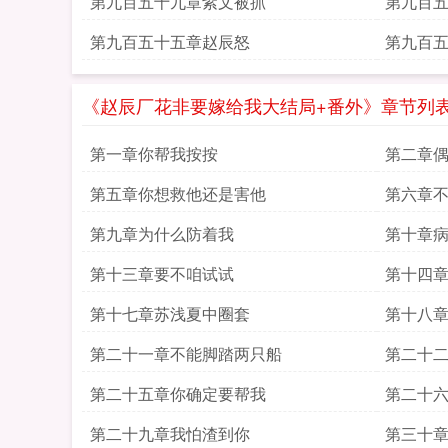
第九百五十九章紫文被抓
第九百五
第九百五十五章赵辰怒
第九百
《赵辰厂花非要嫁给我大结局+番外》章节列
第一章你帮我按按
第二章
第五章你想救他还是害他
第六章
第九章为什么防着我
第十章
第十三章要不咱试试
第十四
第十七章苏浅夏中圈套
第十八
第二十一章不能脚踏两只船
第二十
第二十五章你确定要帮我
第二十
第二十九章我怕渣到你
第三十