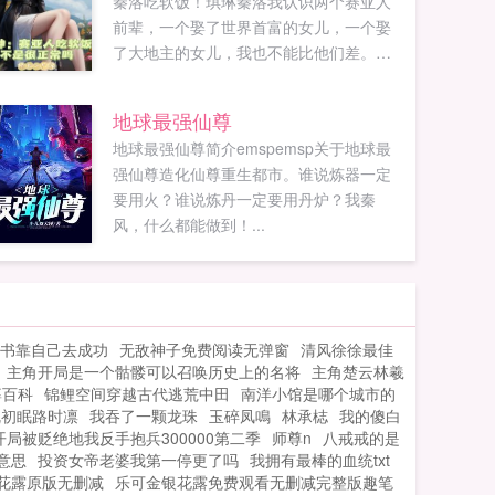
秦洛吃软饭！琪琳秦洛我认识两个赛亚人
前辈，一个娶了世界首富的女儿，一个娶
了大地主的女儿，我也不能比他们差。秦
洛回头看了看你们说是吧。众女...
地球最强仙尊
地球最强仙尊简介emspemsp关于地球最
强仙尊造化仙尊重生都市。谁说炼器一定
要用火？谁说炼丹一定要用丹炉？我秦
风，什么都能做到！...
书靠自己去成功
无敌神子免费阅读无弹窗
清风徐徐最佳
主角开局是一个骷髅可以召唤历史上的名将
主角楚云林羲
婆百科
锦鲤空间穿越古代逃荒中田
南洋小馆是哪个城市的
沈初眠路时凛
我吞了一颗龙珠
玉碎凤鳴
林承梽
我的傻白
开局被贬绝地我反手抱兵300000第二季
师尊n
八戒戒的是
意思
投资女帝老婆我第一停更了吗
我拥有最棒的血统txt
花露原版无删减
乐可金银花露免费观看无删减完整版趣笔