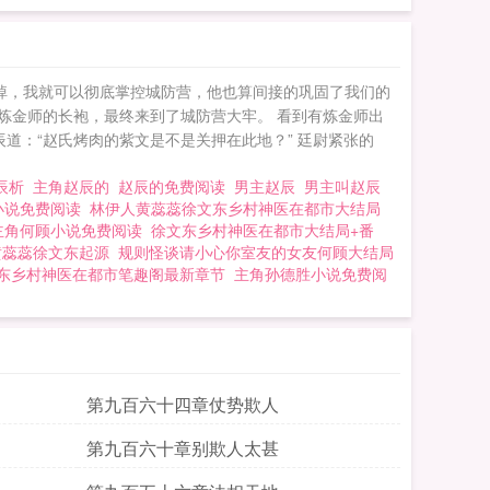
除掉，我就可以彻底掌控城防营，他也算间接的巩固了我们的
着炼金师的长袍，最终来到了城防营大牢。 看到有炼金师出
辰道：“赵氏烤肉的紫文是不是关押在此地？” 廷尉紧张的
辰析
主角赵辰的
赵辰的免费阅读
男主赵辰
男主叫赵辰
小说免费阅读
林伊人黄蕊蕊徐文东乡村神医在都市大结局
主角何顾小说免费阅读
徐文东乡村神医在都市大结局+番
黄蕊蕊徐文东起源
规则怪谈请小心你室友的女友何顾大结局
东乡村神医在都市笔趣阁最新章节
主角孙德胜小说免费阅
第九百六十四章仗势欺人
第九百六十章别欺人太甚