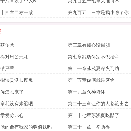
十八章装了个大B
第九百五十七章大推衍术
五十四章目标一致
第九百五十三章是我小瞧了你
表
偶获传承
第三章有贼心没贼胆
不得对恩公无礼
第七章我劝你别不识抬举
病情严重
第十一章苏浅夏深夜到访
章指法灵活似魔鬼
第十五章你俩就是废物
章你怎么来了
第十九章杀神附体
二章我没有来迟吧
第二十三章让你的人都滚出去
六章爱你比心
第二十七章苏浅夏吃醋了
章他的命有我家的狗值钱吗
第三十一章一举两得