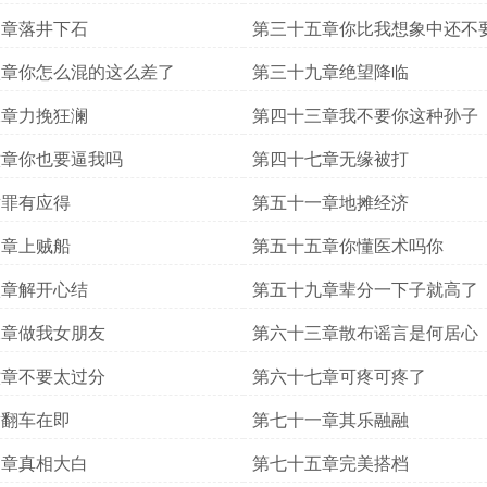
四章落井下石
第三十五章你比我想象中还不
八章你怎么混的这么差了
第三十九章绝望降临
二章力挽狂澜
第四十三章我不要你这种孙子
六章你也要逼我吗
第四十七章无缘被打
章罪有应得
第五十一章地摊经济
四章上贼船
第五十五章你懂医术吗你
八章解开心结
第五十九章辈分一下子就高了
二章做我女朋友
第六十三章散布谣言是何居心
六章不要太过分
第六十七章可疼可疼了
章翻车在即
第七十一章其乐融融
四章真相大白
第七十五章完美搭档