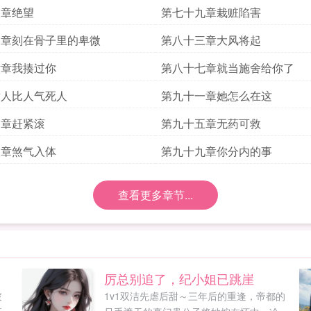
八章绝望
第七十九章栽赃陷害
二章刻在骨子里的卑微
第八十三章大风将起
六章我揍过你
第八十七章就当施舍给你了
章人比人气死人
第九十一章她怎么在这
四章赶紧滚
第九十五章无药可救
八章煞气入体
第九十九章你分内的事
查看更多章节...
厉总别追了，纪小姐已跳崖
彼
1v1双洁先虐后甜～三年后的重逢，帝都的