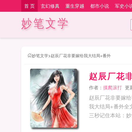
首 页
玄幻修真
重生穿越
都市小说
军史小
妙笔文学
妙笔文学
>
赵辰厂花非要嫁给我大结局+番外
赵辰厂花
作者：
摸爬滚打
更新
赵辰厂花非要嫁给
我大结局+番外全