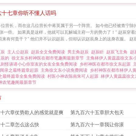
六十七章你听不懂人话吗
有多位营长，而在这几位营长中蒋英属于另一个阵营。 如今他已经被查宁
嚣张一些。 如果真是这样，他就可以瓦解城主府一方的势力了！” 赵辰穿
前来有何贵干？” 他们并不认识赵辰，但却认识赵辰身上的这身衣服。 赵
赵辰
主人公赵辰
赵辰全文免费阅读
男主角赵辰
赵辰盺
赵辰飞主角
赵
赵辰的
徐文东乡村神医在都市笔趣阁最新章节
主角林伊人黄蕊蕊徐文东
规则怪谈请小心你室友的女友全集免费阅读
乡村神医在都市徐文东起源
闻录之最终篇章起源
主角徐文东小说免费阅读
乡村神医在都市林伊人
之最终篇章全集免费阅读
村医小神农陈南朱可人起源
林伊人黄蕊蕊徐文
神农笔趣阁最新章节
节
六十六章仗势欺人的感觉就是爽
第九百六十五章胆大包天
六十二章怎么这么快
第九百六十一章我让你滚