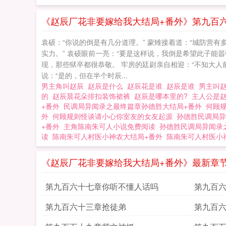
《赵辰厂花非要嫁给我大结局+番外》第九百
袁硕：“你说的倒是有几分道理。” 蒙雉接着道：“城防营
实力。” 袁硕眼前一亮：“要是这样说，我倒是希望此子能
现，那些狱卒都很恭敬。 牢房的廷尉亲自相迎：“不知大人
说：“是的，但在半个时辰...
男主角叫赵辰
赵辰是什么
赵辰花是谁
赵辰是谁
男主叫
的
赵辰晨花朵排扣装饰裙裤
赵辰是哪本里的?
主人公是
+番外
民调局异闻录之最终篇章孙德胜大结局+番外
何顾
外
何顾规则怪谈请小心你室友的女友起源
孙德胜民调局异
+番外
主角陈南朱可人小说免费阅读
孙德胜民调局异闻录
读
陈南朱可人村医小神农大结局+番外
陈南朱可人村医小
《赵辰厂花非要嫁给我大结局+番外》最新章
第九百六十七章你听不懂人话吗
第九百
第九百六十三章抢徒弟
第九百