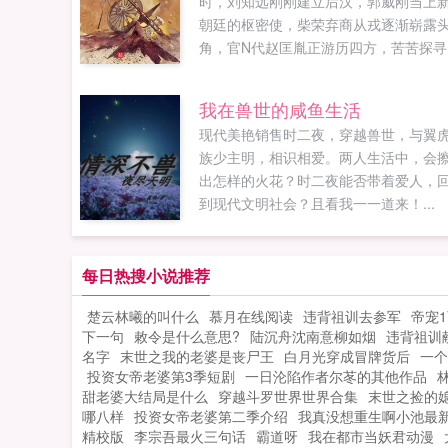
时，刘知远刚刚建立后汉，郭威刚当上
朝廷的枢密使，柴荣弃商从戎逐渐崭露
角，官N代赵匡胤正游历四方，苦苦探寻
生的意义和方向武力值为负数的朱秀，
不了乱世草头王，只能低调求活。好在
我在兽世的咸鱼生活
知道这个时代的所有大腿，郭威柴荣赵
现代美艳销售时二夜，穿越兽世，与翼
他决定跟随时代大流，一根根挨个儿抱
族少主明，相识相爱。两人生活中，会
紧，最大的梦想是混一个开国功臣。可
出怎样的火花？时二夜能否带着爱人，
后，朱秀渐渐发现，最粗大腿竟是他自
到现代文明社会？且看我一一道来！...
己！他才是那个注定结束乱世，开创国
的太祖皇帝！如果您喜欢五代第一太祖
爷，别忘记分享给朋友...
每日热搜小说推荐
楚云林曦的叫什么
慕月在线阅读
违背祖训去参军
帝宠1
下一句
敕令是什么意思?
陆沉舟沈南意柳如烟
违背祖训
名字
末世之我的老婆是丧尸王
白月光穿成冒牌货后
一个
投资女帝老婆第3季短剧
一日沦陷作者尔苳的其他作品
甜老婆大结局是什么
穿越斗罗世界世界合集
末世之捡的
哪八样
投资女帝老婆第二季介绍
我真没想重生啊小池最
精校版
李宗吾最火三句话
霸道呀
我在都市当妖君动漫