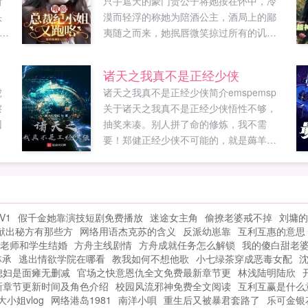
新
只手遮天的豪门贵公子将她按在怀中，冷
头
漠而轻浮的称她为陪酒公主，酒局上的鄙
人
夷随之而来，她抿唇微笑掠过所有的讥
当
讽。再后来，纪晚雪甩了男人，与小鲜肉
他
在夜店的亲密合照被爆，男人冷着脸去抓
诸天之我真不是正经少侠
大
人揽入怀中，咬牙质问，一口一个厉总，
虎
诸天之我真不是正经少侠简介emspemsp
你翻脸比翻书还快？男人终于一颗心吊在
擦
关于诸天之我真不是正经少侠悟性不够，
最
了她身上，她却一步...
回
抽奖来凑。别人拼了命的修炼，我不需
要！郑健正经少侠不可能的，就是薅羊毛
基
这种东西，才能维持得了生活这样子，再
说了，进了诸天就和回家一样，里面都是
我的羊毛，各个说话又好听，我超喜欢诸
天的。PS诸天顺序暂定笑傲江湖天龙八部
V1
假千金她靠演技短剧免费播放
迷途女主角
偷撩老婆戒不掉
刘墉的
三少爷的剑大唐双龙传边荒传说破碎虚空
献出秘方有那些方
网络用语杰克苏的含义
反派幼崽靠
互利互惠的意思
风云诛仙遮天西游封神...
老师和学生结婚
方舟主线剧情
方舟成就任务怎么解锁
我的傻白甜老
林承
逃出情欲学院在哪看
教我如何不想他歌
小七绿茶穿成恶毒女配
媳妇是面瘫无删减
官场之快意恩仇全文免费最新章节更
林浅陆明陆欣
新章节更新时间及角色介绍
校园风流邪神免费全文阅读
互利互赢是什么
大小姐vlog
网络港岛1981
南洋小唄
重生后又被暴君套路了
乐可金银