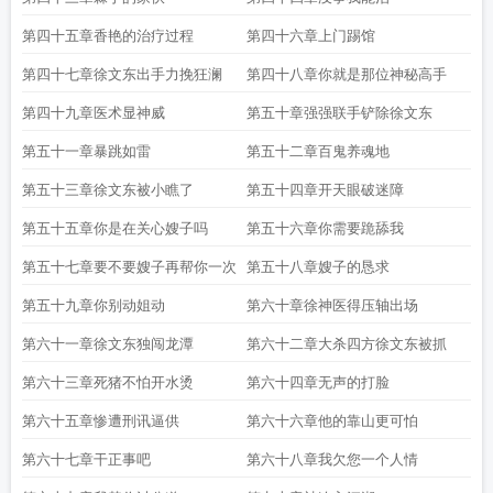
第四十五章香艳的治疗过程
第四十六章上门踢馆
第四十七章徐文东出手力挽狂澜
第四十八章你就是那位神秘高手
第四十九章医术显神威
第五十章强强联手铲除徐文东
第五十一章暴跳如雷
第五十二章百鬼养魂地
第五十三章徐文东被小瞧了
第五十四章开天眼破迷障
第五十五章你是在关心嫂子吗
第五十六章你需要跪舔我
第五十七章要不要嫂子再帮你一次
第五十八章嫂子的恳求
第五十九章你别动姐动
第六十章徐神医得压轴出场
第六十一章徐文东独闯龙潭
第六十二章大杀四方徐文东被抓
第六十三章死猪不怕开水烫
第六十四章无声的打脸
第六十五章惨遭刑讯逼供
第六十六章他的靠山更可怕
第六十七章干正事吧
第六十八章我欠您一个人情