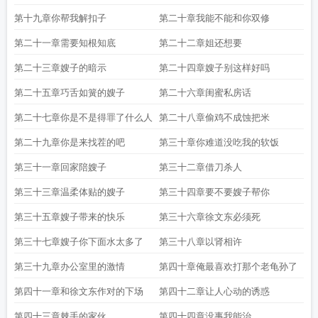
第十九章你帮我解扣子
第二十章我能不能和你双修
第二十一章需要知根知底
第二十二章姐还想要
第二十三章嫂子的暗示
第二十四章嫂子别这样好吗
第二十五章巧舌如簧的嫂子
第二十六章闺蜜私房话
第二十七章你是不是得罪了什么人
第二十八章偷鸡不成蚀把米
第二十九章你是来找茬的吧
第三十章你难道没吃我的软饭
第三十一章回家陪嫂子
第三十二章借刀杀人
第三十三章温柔体贴的嫂子
第三十四章要不要嫂子帮你
第三十五章嫂子带来的快乐
第三十六章徐文东必须死
第三十七章嫂子你下面水太多了
第三十八章以肾相许
第三十九章办公室里的激情
第四十章俺最喜欢打那个老龟孙了
第四十一章和徐文东作对的下场
第四十二章让人心动的诱惑
第四十三章棘手的家伙
第四十四章没事我能治