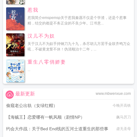
惹我
惹我简介emspemsp关于惹我秦愿不仅是个学渣，还是个惹事
精，结交的都是不务正业的不良少年。江书意...
汉儿不为奴
关于汉儿不为奴手持钢刀九十九，杀尽胡儿方罢手金鼓齐鸣万众
吼，不破黄龙誓不休！伪清顺治十二年，...
重生八零俏娇妻
...
最新更新
www.mbwenxue.com
偷窥老公出轨（女绿红帽）
今晚开高铁
【海贼王】恋爱哪有一帆风顺（剧情NP）
飙马厉刀
约会大作战：关于Bed End线的五河士道重生的那些事
虚无圣母