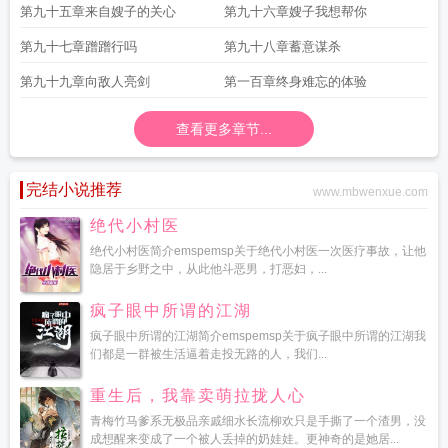
第九十五章来自嫂子的关心
第九十六章嫂子我想帮你
第九十七章蹭蹭行吗
第九十八章蓄意谋杀
第九十九章向敌人亮剑
第一百章终身难忘的体验
查看更多章节...
完结小说推荐
www.mbwenxue.com
绝代小村医
绝代小村医简介emspemsp关于绝代小村医一次医疗事故，让他
隐居于乡野之中，从此他斗恶男，打恶妇，...
疯子眼中所谓的江湖
疯子眼中所谓的江湖简介emspemsp关于疯子眼中所谓的江湖我
们都是一群被生活逼着走投无路的人，我们...
重生后，我靠卖萌拉拢人心
青梅竹马爹系无极品亲戚细水长流柳欢只是手撕了一个渣男，没
成想醒来变成了一个被人丢掉的奶娃娃。更神奇的是她居...