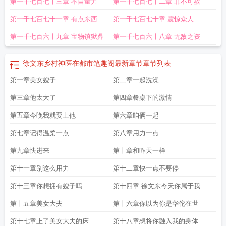
第一千七百七十三章 不自量力
第一千七百七十二章 罪不可赦
第一千七百七十一章 有点东西
第一千七百七十章 震惊众人
第一千七百六十九章 宝物镇狱鼎
第一千七百六十八章 无敌之资
徐文东乡村神医在都市笔趣阁最新章节
章节列表
第一章美女嫂子
第二章一起洗澡
第三章他太大了
第四章餐桌下的激情
第五章今晚我就要上他
第六章咱俩一起
第七章记得温柔一点
第八章用力一点
第九章快进来
第十章和昨天一样
第十一章别这么用力
第十二章快一点不要停
第十三章你想拥有嫂子吗
第十四章 徐文东今天你属于我
第十五章美女大夫
第十六章你以为你是华佗在世
第十七章上了美女大夫的床
第十八章想将你融入我的身体