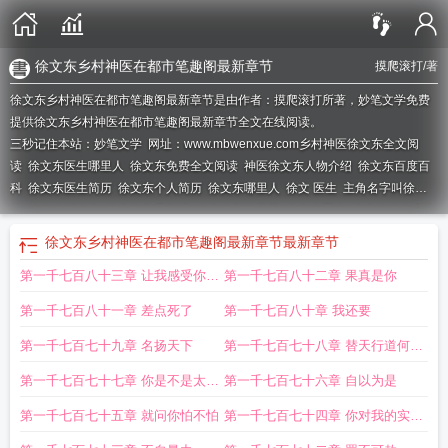
徐文东乡村神医在都市笔趣阁最新章节
摸爬滚打
/著
徐文东乡村神医在都市笔趣阁最新章节是由作者：摸爬滚打所著，妙笔文学免费
提供徐文东乡村神医在都市笔趣阁最新章节全文在线阅读。
三秒记住本站：妙笔文学 网址：www.mbwenxue.com
乡村神医徐文东全文阅
读
徐文东医生哪里人
徐文东免费全文阅读
神医徐文东人物介绍
徐文东百度百
科
徐文东医生简历
徐文东个人简历
徐文东哪里人
徐文 医生
主角名字叫徐文
的
主人公叫徐文
徐文东免费阅读
徐文东都市章节
徐文东医生
徐文东大夫个人
网站手机版
徐文东大夫个人网站
主角叫徐文
医生徐文兵
徐文东医生个人网
徐文东乡村神医在都市笔趣阁最新章节
最新章节
站
徐文东教授团队
神医徐文东最新章节免费读
徐文东手术效果怎么样
徐文 最
第一千七百八十三章 让我感受你的
第一千七百八十二章 果真是你
新章节
徐文东是哪里人
徐文东无敌神医最新章节在哪里看
热情
第一千七百八十一章 差点死了
第一千七百八十章 我还要
第一千七百七十九章 名扬天下
第一千七百七十八章 替天行道何惧
之有
第一千七百七十七章 你是不是太狂
第一千七百七十六章 自以为是
妄了
第一千七百七十五章 就问你怕不怕
第一千七百七十四章 你对我的实力
一无所知