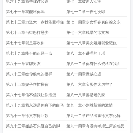
第六十九章我替你讨公道
第七十章被迫入江湖
第七十一章我能吃你吗
第七十二章一夜七次郎
第七十三章力道大一点我能受得住
第七十四章少女怀春表白徐文东
第七十五章当街怒打恶少
第七十六章残暴的徐文东
第七十七章就是喜欢你
第七十八章美女姐姐就爱记仇
第七十九章能不能正经一点
第八十章不讲理的丁瑶
第八十一章冒牌男友
第八十二章你有什么资格在我面前
叫嚣
第八十三章瞧你猴急的模样
第八十四章做贼心虚
第八十五章嫂子帮忙搓背
第八十六章宝贝你太厉害了
第八十七章信不信我让你滚蛋
第八十八章姜是老的辣
第八十九章我永远是你身下的白马
第九十章小别胜新婚的激情
第九十一章徐文东得巨款
第九十二章产品出事徐文东化解危
机
第九十三章搬起石头砸自己的脚
第九十四章有没有考虑过床的感受