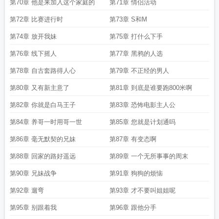
第70章 他是来加入这个家庭的
第71章 情侣活动
第72章 比赛进行时
第73章 S和M
第74章 放开我妹
第75章 打什么下手
第76章 线下摇人
第77章 黑鸦的人选
第78章 自古套路得人心
第79章 不正经的男人
第80章 又有新主意了
第81章 到底是谁要跑800米啊
第82章 你就是白马王子
第83章 恐怖电影主人公
第84章 养哥一时用哥一世
第85章 您就是计划通吗
第86章 毫无默契的兄妹
第87章 有变态啊
第88章 回家的路好遥远
第89章 一个无所事事的周末
第90章 兄妹战争
第91章 狗狗的烦恼
第92章 遛弯
第93章 才不要叫姐姐呢
第95章 别跟着我
第96章 跟他分手