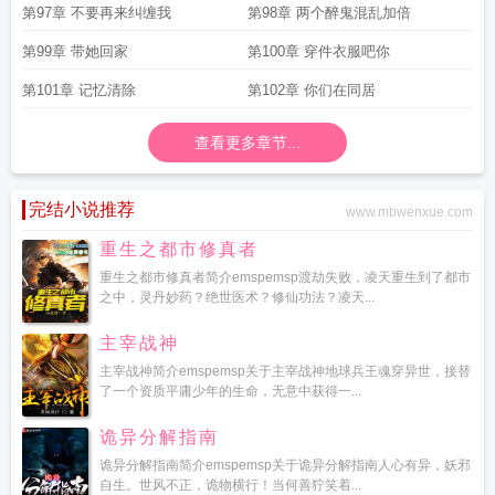
第97章 不要再来纠缠我
第98章 两个醉鬼混乱加倍
第99章 带她回家
第100章 穿件衣服吧你
第101章 记忆清除
第102章 你们在同居
查看更多章节...
完结小说推荐
www.mbwenxue.com
重生之都市修真者
重生之都市修真者简介emspemsp渡劫失败，凌天重生到了都市
之中，灵丹妙药？绝世医术？修仙功法？凌天...
主宰战神
主宰战神简介emspemsp关于主宰战神地球兵王魂穿异世，接替
了一个资质平庸少年的生命，无意中获得一...
诡异分解指南
诡异分解指南简介emspemsp关于诡异分解指南人心有异，妖邪
自生。世风不正，诡物横行！当何善狞笑着...