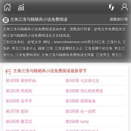
主角江淮与顾栖风小说免费阅读
摸爬滚打
/著
主角江淮与顾栖风小说免费阅读是由作者：摸爬滚打所著，妙笔文学免费提供主
角江淮与顾栖风小说免费阅读全文在线阅读。
三秒记住本站：妙笔文学 网址：www.mbwenxue.com
男主叫江淮
江淮什么
江
淮的
男主江淮是什么
顾寒 江淮
江淮是哪部主人公
江淮是哪个的主角
男主江
淮什么
江淮免费阅读好
主角江淮与顾栖风免费阅读无弹窗
江淮男主
男主江
淮
主角江淮与顾栖风免费阅读
主角是江淮的
江淮全文免费阅读
江淮全文阅
读
主角江淮与顾栖风免费阅读全文
江淮是哪部
主角江淮与顾栖风小说免费阅读
最新章节
第163章 新的开始
第162章 七次就七次
第161章 同居危
第160章 伤心的前男友
第159章 拉手手
第158章 投喂兔兔
第157章 想你
第156章 在一起吧
第155章 暖宝宝
第154章 sorry