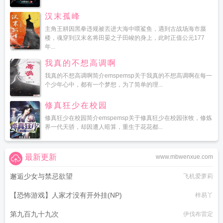
汉末孤峰
主角王耕因黑拳违规被丟进大海中喂鲨鱼，遇到古战场海市蜃
楼，魂穿到汉末名将田晏之子田峻的身上，此时正值公元177
年...
我真的不想高调啊
我真的不想高调啊简介emspemsp关于我真的不想高调啊在每一
个少年心中，都有一个梦想，为了简单的理...
修真狂少在校园
修真狂少在校园简介emspemsp关于修真狂少在校园张牧，修炼
界一代天骄，却因遭人暗算，重生于花花都...
最新更新
www.mbwenxue.com
邂逅少女与禁忌欲望
飞机爱萝莉
【恐怖游戏】人家才没有开外挂(NP)
梓易丫
第九百九十九次
伊伐布雷定