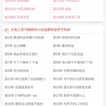
第153章 莫得感情
第152章 不许吃这个
第151章 气是还要生的
第150章 贴贴
第149章 不受诱惑
第148章 好哥哥个屁
主角江淮与顾栖风小说免费阅读
章节列表
第1章 醉酒和意外哪个先到来
第2章 错觉和好兄弟
第3章 花心蝴蝶
第4章 露营风波
第5章 疯起来连自己都打
第6章 告白了但是无效
第7章 守了个株待了个兔
第8章 你们两个不要再打了啦
第9章 伤员排排坐
第10章 半夜的骚扰电话
第11章 狗只是病了但还能咬人
第12章 才不怕什么密室逃脱呢
第13章 追逐战遇意外
第14章 盛大胆计划彻底失败
第16章 打响约会第一pa
第17章 查房不准那什么
第18章 哪有这么阴魂不散的
第19章 扎辫子的人与变态