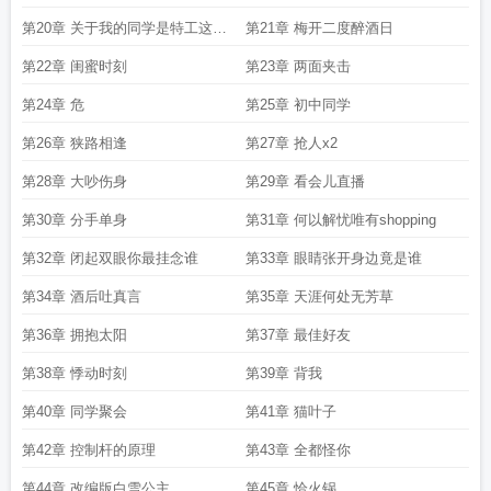
第20章 关于我的同学是特工这件
第21章 梅开二度醉酒日
事
第22章 闺蜜时刻
第23章 两面夹击
第24章 危
第25章 初中同学
第26章 狭路相逢
第27章 抢人x2
第28章 大吵伤身
第29章 看会儿直播
第30章 分手单身
第31章 何以解忧唯有shopping
第32章 闭起双眼你最挂念谁
第33章 眼睛张开身边竟是谁
第34章 酒后吐真言
第35章 天涯何处无芳草
第36章 拥抱太阳
第37章 最佳好友
第38章 悸动时刻
第39章 背我
第40章 同学聚会
第41章 猫叶子
第42章 控制杆的原理
第43章 全都怪你
第44章 改编版白雪公主
第45章 恰火锅