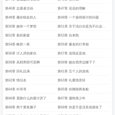
第46章 志愿者活动
第47章 花花的理解
第48章 藏在暗处的人
第49章 一个值得探讨的问题
第50章 她有一个梦想
第51章 关于洗白但是洗不白这件
事
第52章 新的家庭
第53章 自来熟
第54章 略胜一筹
第55章 爆发的行李箱
第56章 讨人厌的家伙
第57章 选我还是他
第58章 高档男陪可恶啊
第59章 她在我旁边睡下了
第60章 回礼拉满
第61章 五个人的游戏
第62章 情侣名
第63章 礼重情意轻
第64章 叫哥哥
第65章 你脚踏两条船
第66章 晨跑什么的最讨厌了
第67章 遛狗美少年
第68章 两个黄鱼脑子
第69章 你是不是没其他朋友了