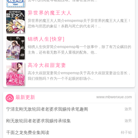
去年代的闺蜜等着她投喂。准备在退休前...
异世界的魔王大人
异世界的魔王大人简介emspemsp关于异世界的魔王大人魔王！
恐怖与邪恶的象征！杀戮与死亡的代名词！...
锦绣人生[快穿]
锦绣人生快穿简介emspemsp每一个故事中，除了有万众瞩目的
主角，还有着无数不受人重视的配角。他...
高冷大叔甜宠妻
高冷大叔甜宠妻简介emspemsp关于高冷大叔甜宠妻这位首长，
我们很熟吗？作为一个不起眼的职场小...
最新更新
www.mbwenxue.com
宁清玄刚无敌轮回者老婆求我赐传承笔趣阁
迦男
刚无敌轮回者老婆求我赐传承续集
迦男
千面之龙免费全集阅读
柿子鲸