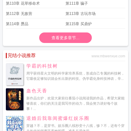
第110章 花草移命术
第111章 骗子
第112章 无敌营
第113章 古玩市场
第114章 赝品
第115章 买鼎炉
查看更多章节...
完结小说推荐
www.mbwenxue.com
学霸的科技树
周宇获得星火文明的科学家培养系统，形成自己专属的科技树，
它吸收足够知识就会长出新的科技。伪学霸化身科技神农，辛...
蛊色天香
新作品出炉，欢迎大家前往番茄小说阅读我的作品，希望大家能
够喜欢，你们的关注是我写作的动力，我会努力讲好每个故
事！...
退婚后我靠闺蜜爆红娱乐圈
穿越？不，是穿书。娱乐圈八线秒变十八线，惨？不，还有个穿