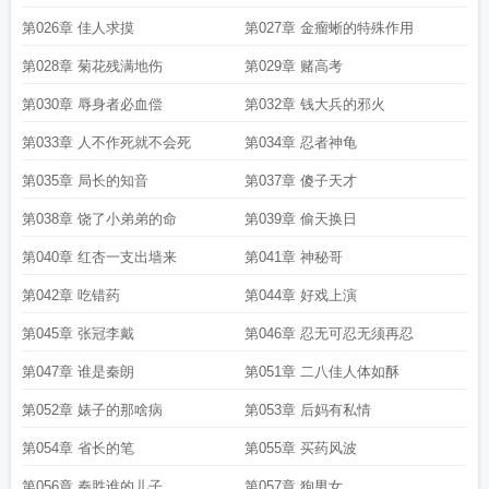
第026章 佳人求摸
第027章 金瘤蜥的特殊作用
第028章 菊花残满地伤
第029章 赌高考
第030章 辱身者必血偿
第032章 钱大兵的邪火
第033章 人不作死就不会死
第034章 忍者神龟
第035章 局长的知音
第037章 傻子天才
第038章 饶了小弟弟的命
第039章 偷天换日
第040章 红杏一支出墙来
第041章 神秘哥
第042章 吃错药
第044章 好戏上演
第045章 张冠李戴
第046章 忍无可忍无须再忍
第047章 谁是秦朗
第051章 二八佳人体如酥
第052章 婊子的那啥病
第053章 后妈有私情
第054章 省长的笔
第055章 买药风波
第056章 秦胜谁的儿子
第057章 狗男女