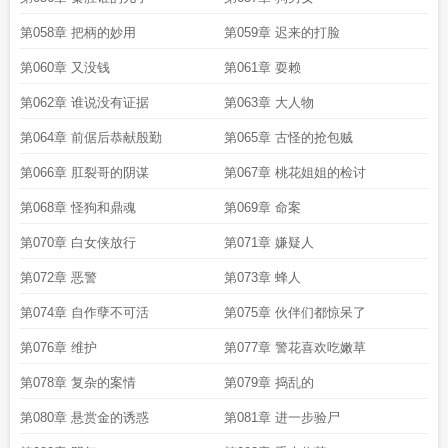
第058章 把柄的妙用
第059章 迟来的打脸
第060章 又没钱
第061章 耍赖
第062章 谁说没有证据
第063章 大人物
第064章 前倨后恭献殷勤
第065章 古怪的抢包贼
第066章 肛裂哥的阴谋
第067章 桃花姐姐的检讨
第068章 怪狗和鼎魂
第069章 命案
第070章 白女侠放行
第071章 嫌疑人
第072章 恶警
第073章 蜂人
第074章 自作孽不可活
第075章 伙伴们都惊呆了
第076章 维护
第077章 警花喜欢吃嫩草
第078章 复杂的案情
第079章 捣乱的
第080章 悬赏金的诱惑
第081章 进一步验尸