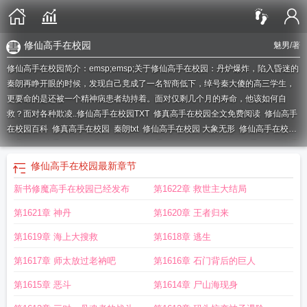
修仙高手在校园
魅男
/著
修仙高手在校园简介：emsp;emsp;关于修仙高手在校园：丹炉爆炸，陷入昏迷的
秦朗再睁开眼的时候，发现自己竟成了一名智商低下，绰号秦大傻的高三学生，
更要命的是还被一个精神病患者劫持着。面对仅剩几个月的寿命，他该如何自
救？面对各种欺凌..
修仙高手在校园TXT
修真高手在校园全文免费阅读
修仙高手
在校园百科
修真高手在校园
秦朗txt
修仙高手在校园 大象无形
修仙高手在校园
林凡
修仙高手在校园魅男笔趣阁
修真高手在校园全文阅读
修真高手在校园免费
阅读
修仙高手在校园等级划分
修仙高手在校园 笔趣阁
修仙高手在校园唐铮
修
修仙高手在校园
最新章节
仙高手在校园豆腐
修仙高手在校园txt
豆腐
修仙高手在校园秦朗TXT
修仙高手
新书修魔高手在校园已经发布
第1622章 救世主大结局
在校园有声
修仙高手在校园作者 魅男
修仙高手在校园在线
修仙高手在校园林
北
修仙高手在校园蒋真
修仙高手在校园在线阅读
修真高手在校园全集
修仙高
第1621章 神丹
第1620章 王者归来
手在校园秦朗免费阅读
修仙高手在校园 魅男
修仙高手在校园楚枫
修仙高手在
校园女主
修真高手在校圆
修仙高手在校园魅男
修仙高手在校园 豆腐香肠
修仙
第1619章 海上大搜救
第1618章 逃生
高手在校园卫风l
秦朗
修仙高手在校园漫画
修仙高手在校园笔趣阁
修仙高手在
第1617章 师太放过老衲吧
第1616章 石门背后的巨人
校园秦朗
修仙高手在校园女主角
修仙高手在校园余默
修真高手在校园笔趣
阁
修仙高手在校园女主有几个
修仙高手在校园免费阅读
修仙高手在校园秦朗
第1615章 恶斗
第1614章 尸山海现身
txt