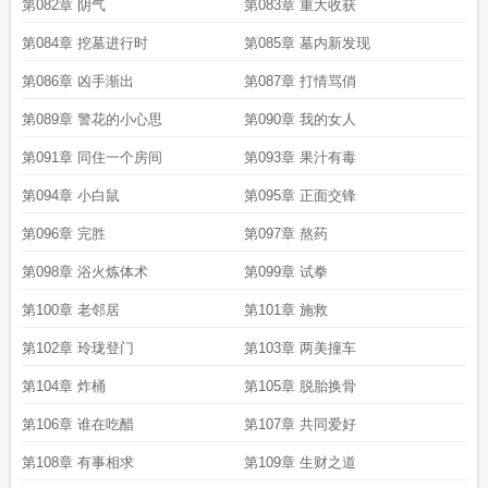
第082章 阴气
第083章 重大收获
第084章 挖墓进行时
第085章 墓内新发现
第086章 凶手渐出
第087章 打情骂俏
第089章 警花的小心思
第090章 我的女人
第091章 同住一个房间
第093章 果汁有毒
第094章 小白鼠
第095章 正面交锋
第096章 完胜
第097章 熬药
第098章 浴火炼体术
第099章 试拳
第100章 老邻居
第101章 施救
第102章 玲珑登门
第103章 两美撞车
第104章 炸桶
第105章 脱胎换骨
第106章 谁在吃醋
第107章 共同爱好
第108章 有事相求
第109章 生财之道