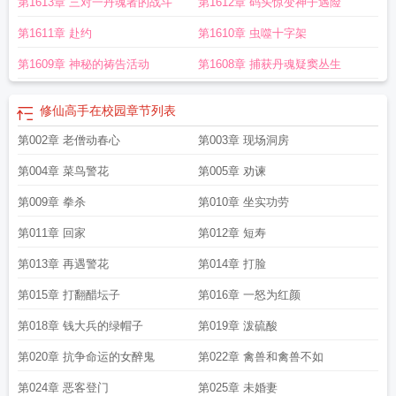
第1613章 三对一丹魂者的战斗
第1612章 码头惊变神子遇险
第1611章 赴约
第1610章 虫噬十字架
第1609章 神秘的祷告活动
第1608章 捕获丹魂疑窦丛生
修仙高手在校园
章节列表
第002章 老僧动春心
第003章 现场洞房
第004章 菜鸟警花
第005章 劝谏
第009章 拳杀
第010章 坐实功劳
第011章 回家
第012章 短寿
第013章 再遇警花
第014章 打脸
第015章 打翻醋坛子
第016章 一怒为红颜
第018章 钱大兵的绿帽子
第019章 泼硫酸
第020章 抗争命运的女醉鬼
第022章 禽兽和禽兽不如
第024章 恶客登门
第025章 未婚妻