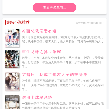
媳妇黄慧
买来的媳妇跑掉之后
买来的媳妇总是想跑怎么办by飞五子
买来的媳妇
跑了以后官途
旺夫旺家旺崽子免费完整版
买来的媳妇跑了以后全文免费阅读
买
查看更多章节...
来的媳妇跑
买来的媳妇好掌家 疏朗
买来的媳妇跑了后
买来的媳妇犯法吗
买来
的媳妇是哑巴是什么电视
买来的媳妇跑了刘蓉免费阅读
买来的媳妇跑了在线阅
完结小说推荐
读
买来的媳妇跑了刘蓉结局全文阅读
买来的媳妇盈卿免费阅读最新章
买来的媳
www.mbwenxue.com
妇视频
买来的媳妇跑了睡了吗
买来的媳妇跑了刘蓉最后跟谁在一起
买来的媳妇
冷面总裁宠妻有道
by小紫
买来的媳妇跑了全文免费阅读
妈妈替是什么电视剧
买来的媳妇挨打的故
关于冷面总裁宠妻有道传闻，S城最可怕的人就是阎氏总裁阎以
事
买来的媳妇跑了之后免费阅读
买来的媳妇by盈卿
买来的媳妇跑了刘蓉结
琛，他冷酷无情，毫无人性，杀人不眨眼，可只有公司里的人...
局
买来的媳妇不能生娃这是什么电影
买来的媳妇超旺夫
买来的媳妇回来了
买
来的媳妇跑了刘蓉的第49章
今日说法买来的媳妇
买来的媳妇跑了之后全本
买来
重生龙珠之异世争霸
的媳妇by盈莹全文阅读
买来的媳妇四兄弟蓝桥雪
买来的媳妇逃跑被打
买来的媳
孙天，一个刚二本刚毕业的小青年，从小就有一个爱好，看看动
妇走了后
买来的媳妇跑了后花落伴官途
买来的媳妇跑了刘明
买来媳妇跑了以后
漫，打打游戏，毕业后无所事事！却在一次车祸中不幸重生到
刘丽丽
买来的媳妇跑了搜索结果
买来的媳妇3qr
买来的媳妇不生孩子电影
买来
了...
的媳妇by 盈卿
猎户花二两银子买来的媳妇
旺夫旺家旺崽子在线
买来的媳妇by
穿越后，我成了炮灰太子的护身符
盈莹
叶小瑶，瑶瑶不夜城老板，不夜城里的杠把子，她怎么也想不
到，一次再平常不过的拼酒，竟然把小命给交代了，灵魂还穿到
了...
信用卡球星系统
一张神奇的信用卡信用卡球星系统。它不能刷钱，却可以预支能
力属性比赛经验足球技能黑科技装备特效卡片…...