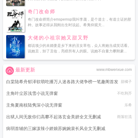
奇门改命师
奇门改命师简介emspemsp我叫李晟，是个道士，有道士证的那
种。故事还得从我刚出生时说起。希夷仰观天...
大佬的小祖宗她又甜又野
都说项少的未婚妻是乡下来的丑女草包，众人将她当成笑话看。
说她丑，卸了丑妆，亮瞎所有人的眼。说她不自量力攀附豪...
最新更新
www.mbwenxue.com
白棠陆希舟郁泽软萌吃播万人迷各路大佬争榜一笔趣阁首发
甜橘子
主角叶尘苏浅雪小说无弹窗
不吃荆芥
主角夏南枝陆隽深小说无弹窗
乐希
出狱人间无敌你们高攀不起洛玄金美妍全文无删减
雨落狂流
病弱首辅的三嫁泼辣小娇娘苏婉婉裴长风全文无删减