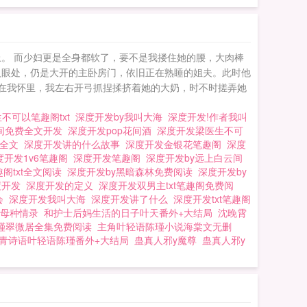
。 而少妇更是全身都软了，要不是我搂住她的腰，大肉棒
入眼处，仍是大开的主卧房门，依旧正在熟睡的姐夫。此时他
坐在我怀里，我左右开弓抓捏揉挤着她的大奶，时不时搓弄她
不可以笔趣阁txt
深度开发by我叫大海
深度开发!作者我叫
云间免费全文开发
深度开发pop花间酒
深度开发梁医生不可
费全文
深度开发讲的什么故事
深度开发金银花笔趣阁
深度
度开发1v6笔趣阁
深度开发笔趣阁
深度开发by远上白云间
阁txt全文阅读
深度开发by黑暗森林免费阅读
深度开发by
度开发
深度开发的定义
深度开发双男主txt笔趣阁免费阅
会
深度开发我叫大海
深度开发讲了什么
深度开发txt笔趣阁
母种情录
和护士后妈生活的日子叶天番外+大结局
沈晚霄
瑾翠微居全集免费阅读
主角叶轻语陈瑾小说海棠文无删
青诗语叶轻语陈瑾番外+大结局
蛊真人邪y魔尊
蛊真人邪y