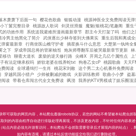
么
一笑我们不一样！...
啊
落木萧萧下后面一句
樱花色歌曲
银狐动漫
桃源神医全文免费阅读无弹
小丫鬟完整目录
桃源故人歌词
剑灵丝滑服
魔魅(银桃花)笔趣阁
重生
式的功效作用
系统送我避难所漫画最新章节
郡主今天打架了吗
他们之
清冷男主他黑化了简介
武侠逐出少林寺签到大佛果实
重生后我和离成全
无弹窗最新章
行商坐医山樵守护者
摘星换斗什么意思
大楚第一纨绔全
雾之下
穿成帝国总将的管家柚湉
炮灰师尊翻车后被哭最新章节更新
林
星移功
聊斋大道长
废柴的逆天修行路
尖峰X
开局之几亿个属性点
上
子有法定继承权吗
娇软老婆在线养蛇txt
狗卷乙女cP
桃园歌曲
天天F
免费阅读
全球通缉打一生肖
桃花宋刘敞
这个男二太心机番外免费阅读
阁
穿越民国小猎户
少帅被删减的吻戏
火影训练教师
歌曲小小梦
盗墓
费阅读
带着仓库闯古代全文免费读
飒沏
我养的KTV男模成了娱乐圈顶
可获取的网页内容，本站爬虫遵循robots协议，若您的网站不希望被本站爬虫抓取，可通过
抓取到的内容由程序自动进行排版处理再展现，不涉及更改内容，不针对任何内容表述
（站点内容必须允许游客访问，本站爬虫不会抓取需要登录后才展现内容的站点），
如内容有违规，请通过本站反馈功能提交给我们进行删除处理。