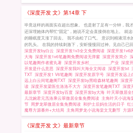
《深度开发 文》第14章 下
毕竟这样的画面实在超出想象。 也是射了足有一分钟，我
还深埋她体内帮忙“固定”，她说不定会直接倒在地上。 
的睡眠度又涨了回去。 我不由松了口气。 意识到精液淫
的乳头。 在我的持续刺激下，安昕慢慢回过神。见自己已回到
深度开发by白云
深度开发1v3全文免费阅读
深度开发1v6
大海
深度开发1v6笔趣阁免费阅读无弹窗
深度开发简介
以笔趣阁作者蜜丸著
深度开发乡村_________产业
深度
开发是什么意思
深度开发我叫大海全文阅读
深度开发txt
TXT
深度开发1 V6笔趣阁
深度开发原字号
深度开发远上
远上白云间笔趣阁TXT
深度开发by黑暗森林笔趣阁
深度
读
深度开发梁医生洛洛不大方
深度开发笔趣阁TXT
深度
最新章节
深度开发by百度
深度开发by大海
叶天翠微居全
儿沈婉君元炁洛乘云翠微居全集免费阅读
主角叶天小说海
节
周梦龙翠微居全集免费阅读
和护士后妈生活的日子
红
魔尊方源番外+大结局
主角周梦龙小说海棠文无删节
方源
《深度开发 文》最新章节