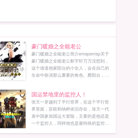
豪门暖婚之全能老公
豪门暖婚之全能老公简介emspemsp关于
豪门暖婚之全能老公靳宇轩万万没想到，
这个借道他家阳台的小女人，会在自己的
生命中扮演那么重要的角色。爬阳台，踩
高凳换灯泡，经历生活重重折磨仍然挂着
灿烂的笑容，这女人是有多坚强？？蓦
国运禁地里的监控人！
地，靳少爷...
张天一穿越到了平行世界，在这个平行世
界里面，苏联和纳粹依旧存在，张天一代
表中国参加国运大冒险，主要的是他还是
一个监控人，同样他也是最特殊的监控
人，主要是他有一个扬声器可以开口说
话，同时也包括了同人中的作品，比如时