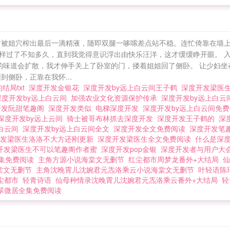
才被姐穴榨出最后一滴精液，随即双腿一哆嗦差点站不稳。连忙倚靠在墙上
就这样过了不知多久，直到我觉得意识浮出由快乐汪洋，这才缓缓睁开眼。 
水的味道会扩散，我才伸手关上了卧室的门，搂着姐姐回了侧卧。 让少妇
侧卧，正靠在我怀...
的结局txt
深度开发金银花
深度开发by远上白云间王子鹤
深度开发梁医生
深度开发by远上白云间
加强农业文化资源保护传承
深度开发by远上白
开发阮甜笔趣阁
深度开发类似
电梯深度开发
深度开发by远上白云间免
深度开发by远上云间
骑士被哥布林抓去深度开发
深度开发王子鹤的
深
白云间
深度开发by远上白云间全文
深度开发全文免费阅读
深度开发笔趣
开发梁医生洛洛不大方还刚更新
深度开发梁医生全文免费阅读
什么是深
开发梁医生不可以笔趣阁作者蜜
深度开发pop金银
深度开发者与用户大
集免费阅读
主角方源小说海棠文无删节
红尘都市周梦龙番外+大结局
仙
棠文无删节
主角沈晚霄儿沈婉君元炁洛乘云小说海棠文无删节
叶轻语陈
尘都市
轻青诗语
仙母种情录沈晚霄儿沈婉君元炁洛乘云番外+大结局
轻
翠微居全集免费阅读