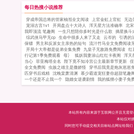
了？为什么还要完成学业啊！白尘为什
每日热搜小说推荐
天才还需要上学呢？我也想去环游世界
穿成帝国总将的管家柚湉全文阅读
上官金虹上官虹
无边
喂！白父不行哦白母...
宠溺古言1v1
开局盘点十大诗人
浑天星方法准确率
北宋
我即顶流 笔趣阁
一生只想陪你多时光是什么歌
摘星换斗
综武侠马甲无cp
生命中很多人来了又走
云岑的
引诱的
保镖
男主和反派女主亲热的短句
流汁竹马全文免费阅读
开局十大帝都是徒弟全集免费
九皇子无敌路免费阅读
红
行记第1季免费观看
母冫
狐妖我妻涂山红红卡夜阁
浑天
当心
菲亚梅塔全名
陛下竟不知冷宫公主最新章节更新
侄
全文免费阅
虫族之雄主是撒娇怪
穿书后我竟是炮灰崽崽
匹穿书后戏精
沈晚棠萧清渊
慕少霸道宠狂妻你超甜笔趣
一个还是不止我一个
隐婚女逆袭剧情
我的狐狸小妻子免
本站所有内容来源于互联网公开且无需登录即
本站仅对
同时您可手动提交相关目标站点网址给我们