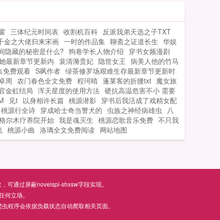
钟人和电钻人还有风扇人等，大型单位还
有泰坦单位，会在后续的部分出现对付敌
窗
三体纪元时间表
收割机百科
反派我弟天选之子TXT
人，其余国家还在为如何消灭怪物发...
千金之大佬归来宋画
一时的作品集
聊斋之证道长生
华娱
间隐藏的秘密是什么?
狗卷学长人物介绍
穿书女频漫剧
她最新章节更新内
裴清漪贵妃
隐世女王
病美人他的竹马
集免费观看
S飒作者
绿茶修罗场艰难生存最新章节更新时
卓周
农门春色全文免费
程珂晴
蓬莱客的折腰txt
魔女旅
官金虹结局
浑天星度的使用方法
硬抗高温危害不小 需要
M
见t
以身相许长篇
桃源潜影
穿书后我活成了戏精女配
桃源行全诗
穿成哈士奇当警犬的
虫族之神经病雄虫
八
格尔木疗养院开始
我是魂灭生
桃源恋歌音乐免费
不只我
流
桃源小曲
洛璃全文免费阅读
网站地图
屏蔽novelspi-shxsw字段实现。
任何立场。
爬虫程序会依据负载状态自动爬取相关页面。