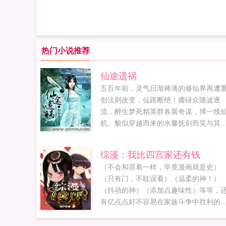
热门小说推荐
仙途遗祸
五百年前，灵气日渐稀薄的修仙界再遭
创法则改变，仙路断绝！庸碌众随波逐
流，醉生梦死精英群各展奇谋，博一线
机。貌似穿越而来的水馨抚剑而笑与其
无数人一起，在错误的路上越走越远。
如执剑逆行，另开仙路！只是逆流而行
综漫：我比四宫家还有钱
人，似乎也不只她一个？PS第一卷算是
（不会和原着一样，毕竟漫画就是史）
传，画风有点不大一样群号480560950..
（只有门，不耽误看）（温柔的神！）
（抖动的神）（添加点趣味性）等等，
有亿点点好不容易在家族斗争中胜利的
尘一家终于过上了摆烂的生活，父母出
环游世界了，而星则是留下来继续上学