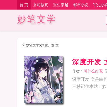
首 页
玄幻修真
重生穿越
都市小说
军史小
妙笔文学
妙笔文学
>
深度开发 文
深度开发 
作者：
叫什么好呢
深度开发 文是由