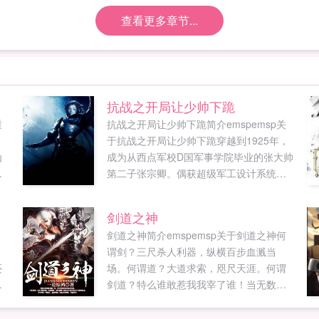
查看更多章节...
抗战之开局让少帅下跪
重
抗战之开局让少帅下跪简介emspemsp关
于抗战之开局让少帅下跪穿越到1925年，
仙
成为从西点军校D国军事学院毕业的张大帅
和
第二子张宗卿。偶获超级军工设计系统，
不
各式超时代武器纷纷涌现。彼时，时局维
的
艰，华国尚未一统。世界格局风云涌变，
剑道之神
前
华国在二公子的带领下自此复兴，傲立于
剑道之神简介emspemsp关于剑道之神何
.
世。首发44b44comωoо1⒏υip...
谓剑？三尺杀人利器，纵横百步血溅当
还
场。何谓道？大道求索，咫尺天涯。何谓
白
剑道？特么谁敢惹我我宰了谁！当无数巅
去
峰高手惊异的向杨霄问你这是什么功夫？
为什么我们从来没见过？杨霄则回头邪魅