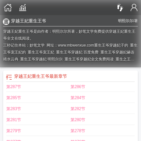
穿越王妃重生王爷
明熙尔尔
/著
穿越王妃重生王爷是由作者：明熙尔尔所著，妙笔文学免费提供穿越王妃重生王
爷全文在线阅读。
三秒记住本站：妙笔文学 网址：www.mbwenxue.com
重生王爷穿越妃子的
重生
王爷宠王妃的
重生王爷宠王妃
重生王爷穿越妃 百度免费
重生王爷穿越妃赫连
靖水云冉
重生王爷穿越妃 明熙尔尔
重生王爷穿越妃全文免费阅读
重生之王爷
的男正妃
盛宠之重生王爷穿越妃
重生王爷穿越妃_
重生王爷穿越妃番外
王爷王
妃重生宠文
言情穿越重生王爷王妃类
王爷王妃重生文
重生王爷穿越妃子
重生
穿越王妃重生王爷
最新章节
王爷穿越妃朱权
重生王爷王妃
重生王爷
重生王爷公主妃 肖羊
穿越王妃重生王
第287节
第286节
爷
王爷重生了穿书
重生王爷公主妃全文免费阅读
重生王爷宠妃
重生王爷穿越
妃txt
重生王爷穿越妃戏精神医要逆天 溶溶月
穿越重生之王爷
穿越王爷与重生
第285节
第284节
王妃
重生王爷穿越妃戏精神医要逆天 蓉溶月
王爷王妃重生
重生王爷穿越妃楚
暮辰
重生王爷穿越妃笔趣阁
重生王爷穿越王妃
王爷重生王妃穿越
重生王爷王
第283节
第282节
妃系列
重生王爷穿越妃夏阳
关于王爷重生王妃穿越的
重生王爷宠爱穿越王
第281节
第280节
妃
穿越重生王爷
重生王爷穿越妃免费阅读
第279节
第278节