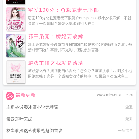
密爱100分：总裁宠妻无下限
密爱100分总裁宠妻无下限简介emspemsp顾小夕很不解，不就
是聚了一次餐吗？她怎么就跑到别人户口...
邪王枭宠：娇妃要改嫁
邪王枭宠娇妃要改嫁简介emspemsp楚家小姐招摇过市之后，被
楚相责罚这件事情并不光彩，便以参加宫宴...
游戏主播之我就是渣渣
嘴贱怎么办？贱到把自己害死了怎么办？咳咳没事儿，咱换个地
图继续贱！这是一个贱嘴女渣渣的故事！如果您喜欢游戏主...
最新更新
www.mbwenxue.com
主角林逍秦冰妍小说无弹窗
尘五
秦云东叶安妮
楚乔
林尘柳嫣然玲珑塔笔趣阁首发
一丝凉意