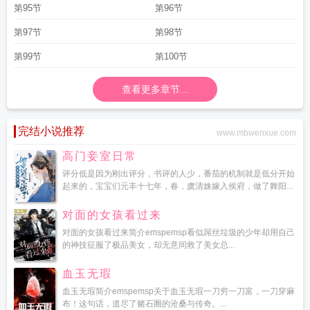
第95节
第96节
第97节
第98节
第99节
第100节
查看更多章节...
完结小说推荐
www.mbwenxue.com
高门妾室日常
评分低是因为刚出评分，书评的人少，番茄的机制就是低分开始
起来的，宝宝们元丰十七年，春，虞清姝嫁入侯府，做了舞阳...
对面的女孩看过来
对面的女孩看过来简介emspemsp看似屌丝垃圾的少年却用自己
的神技征服了极品美女，却无意间救了美女总...
血玉无瑕
血玉无瑕简介emspemsp关于血玉无瑕一刀穷一刀富，一刀穿麻
布！这句话，道尽了赌石圈的沧桑与传奇。...