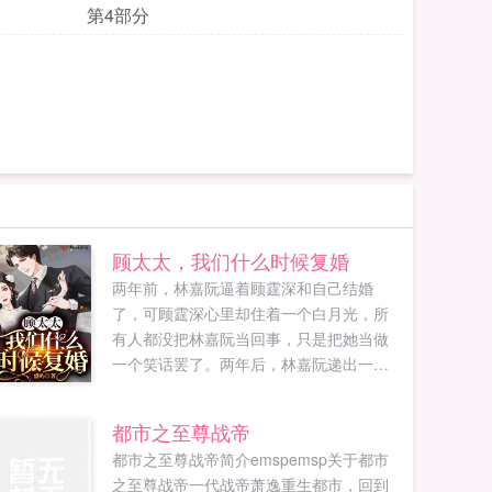
第4部分
顾太太，我们什么时候复婚
两年前，林嘉阮逼着顾霆深和自己结婚
了，可顾霆深心里却住着一个白月光，所
有人都没把林嘉阮当回事，只是把她当做
一个笑话罢了。两年后，林嘉阮递出一纸
离婚协议书顾霆深，我们离婚吧，我净身
出户。顾霆深一开始只以为她在玩欲擒故
都市之至尊战帝
纵的把戏，后来他发现不是，顾霆深开始
都市之至尊战帝简介emspemsp关于都市
慌了，林嘉阮，你敢离婚？林嘉阮别整那
之至尊战帝一代战帝萧逸重生都市，回到
些有的没的，赶紧和我去把离婚证给领