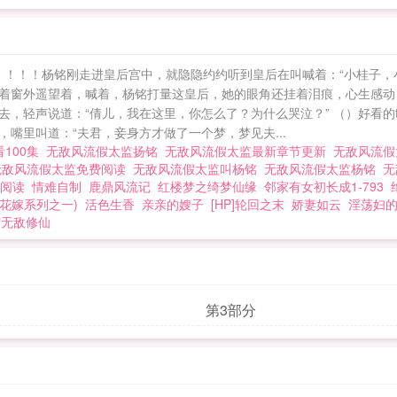
 ！！！！杨铭刚走进皇后宫中，就隐隐约约听到皇后在叫喊着：“小桂子，
着窗外遥望着，喊着，杨铭打量这皇后，她的眼角还挂着泪痕，心生感动
，轻声说道：“倩儿，我在这里，你怎么了？为什么哭泣？” （）好看的t
嘴里叫道：“夫君，妾身方才做了一个梦，梦见夫...
100集
无敌风流假太监扬铭
无敌风流假太监最新章节更新
无敌风流
无敌风流假太监免费阅读
无敌风流假太监叫杨铭
无敌风流假太监杨铭
无
文阅读
情难自制
鹿鼎风流记
红楼梦之绮梦仙缘
邻家有女初长成1-793
花嫁系列之一)
活色生香
亲亲的嫂子
[HP]轮回之末
娇妻如云
淫荡妇的
市无敌修仙
第3部分