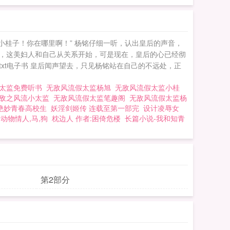
小桂子！你在哪里啊！” 杨铭仔细一听，认出皇后的声音，
，这美妇人和自己从关系开始，可是现在，皇后的心已经彻
xt电子书 皇后闻声望去，只见杨铭站在自己的不远处，正
假太监免费听书
无敌风流假太监杨旭
无敌风流假太监小桂
敌之风流小太监
无敌风流假太监笔趣阁
无敌风流假太监杨
绝妙青春高校生
妖淫剑姬传 连载至第一部完
设计凌辱女
动物情人,马,狗
枕边人 作者:困倚危楼
长篇小说-我和知青
第2部分