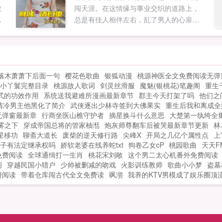
农
闯天涯。在这情缘与事业交织的道路上，
探
总是有佳人相伴左右，乱了男人的心扉，
喜
暖了岁月的长河。漫漫江湖路，情义两茫
，
茫。在经历波谲云诡的世事变迁后，他以
成
铁血柔情征服四方。而那位贤淑温暖的红
土
颜，不仅融化了他冰冷的心，更让他明白
落木萧萧下后面一句
樱花色歌曲
银狐动漫
桃源神医全文免费阅读无弹
有
真正可贵的女人，是历经生活磨...
小丫鬟完整目录
桃源故人歌词
剑灵丝滑服
魔魅(银桃花)笔趣阁
重生
的
式的功效作用
系统送我避难所漫画最新章节
郡主今天打架了吗
他们之
二
清冷男主他黑化了简介
武侠逐出少林寺签到大佛果实
重生后我和离成全
开
无弹窗最新章
行商坐医山樵守护者
摘星换斗什么意思
大楚第一纨绔全
迈
雾之下
穿成帝国总将的管家柚湉
炮灰师尊翻车后被哭最新章节更新
林
在
星移功
聊斋大道长
废柴的逆天修行路
尖峰X
开局之几亿个属性点
上
子有法定继承权吗
娇软老婆在线养蛇txt
狗卷乙女cP
桃园歌曲
天天F
免费阅读
全球通缉打一生肖
桃花宋刘敞
这个男二太心机番外免费阅读
阁
穿越民国小猎户
少帅被删减的吻戏
火影训练教师
歌曲小小梦
盗墓
费阅读
带着仓库闯古代全文免费读
飒沏
我养的KTV男模成了娱乐圈顶