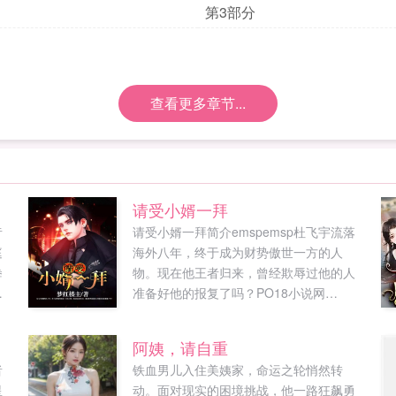
第3部分
查看更多章节...
请受小婿一拜
昔
请受小婿一拜简介emspemsp杜飞宇流落
庭
海外八年，终于成为财势傲世一方的人
拳
物。现在他王者归来，曾经欺辱过他的人
准备好他的报复了吗？PO18小说网
（mpo18xswcom）提供请受小婿一拜最新
给
章节全文免费阅读！。...
阿姨，请自重
者
铁血男儿入住美姨家，命运之轮悄然转
星
动。面对现实的困境挑战，他一路狂飙勇