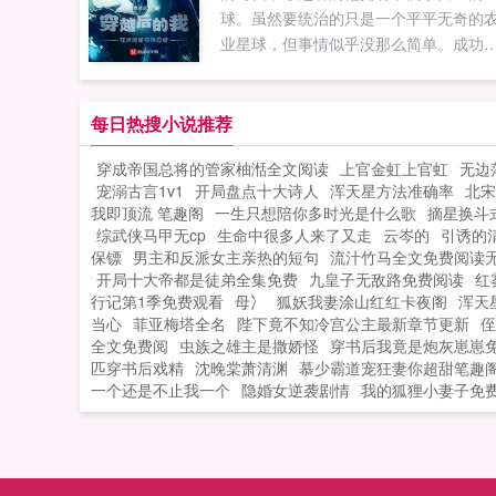
球。虽然要统治的只是一个平平无奇的
业星球，但事情似乎没那么简单。成功
索到新世界，正在投放灵能检测装置恭
您，您是第一位发现此世界的人类公民
您有权为这个世界进行编号您身份已生
每日热搜小说推荐
成功，请随时注意世界扰动程度遭遇本
穿成帝国总将的管家柚湉全文阅读
上官金虹上官虹
无边
神秘力量抵抗，正在规避这个世界居然
宠溺古言1v1
开局盘点十大诗人
浑天星方法准确率
北宋
本土的神秘力量，希望不会是什么危险
我即顶流 笔趣阁
一生只想陪你多时光是什么歌
摘星换斗
世界吧。与此同时，雾都拉起了响亮的
综武侠马甲无cp
生命中很多人来了又走
云岑的
引诱的
级警报声。当前世界扰动度2文明古神分
保镖
男主和反派女主亲热的短句
流汁竹马全文免费阅读
世界，古圣创造生灵，人类从星球出发
开局十大帝都是徒弟全集免费
九皇子无敌路免费阅读
红
上伟大的征程。如果您喜欢穿越后的我
行记第1季免费观看
母冫
狐妖我妻涂山红红卡夜阁
浑天
当心
菲亚梅塔全名
灵能星空当总督，别忘记分享给朋友...
陛下竟不知冷宫公主最新章节更新
侄
全文免费阅
虫族之雄主是撒娇怪
穿书后我竟是炮灰崽崽
匹穿书后戏精
沈晚棠萧清渊
慕少霸道宠狂妻你超甜笔趣
一个还是不止我一个
隐婚女逆袭剧情
我的狐狸小妻子免