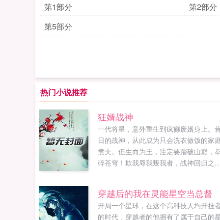
第1部分
第2部分
第5部分
热门小说推荐
狂婿战神
一代将星，意外重生到疯癫废婿身上。
日的战神，从此成为只会洗衣做饭的家
煮夫。但生而为王，注定要踏破山巅，
碎苍穹！欺我辱我叛我者，战神回归之
日，你们的鲜血必当染红整片华夏的天
空！如果您喜欢狂婿战神，别忘记分享
穿越后的我在灵能星空当总督
朋友...
开局一个星球，在这个高科技人均开挂
的时代，穿越者的他拥有了属于自己的