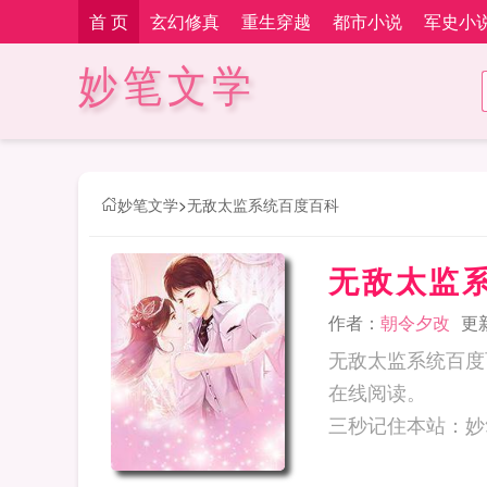
首 页
玄幻修真
重生穿越
都市小说
军史小
妙笔文学
妙笔文学
>
无敌太监系统百度百科
无敌太监
作者：
朝令夕改
更新
无敌太监系统百度
在线阅读。