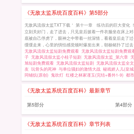
《无敌太监系统百度百科》第5部分
无敌风流假太监TXT下载＇ 第十一章 练功后的巨大变化
立刻关好门，走了进去，只见皇后披着一件衣服坐在床上对
底被自己俘虏了，眼神之中带着一丝深情，看着皇后走了过去
缓缓走来，心里的惧怕感觉顿时爆发出来，朝杨铭扑了过去，
无敌风流假太监短剧免费观看
无敌风流假太监短剧免费观看
子
无敌风流假太监小桂子短剧
无敌风流假太监_第六章
旭短剧免费观看
无敌风流假太监短剧
无敌风流假太监全
友
玩骨头的死神
与单位骚妇的激情大战
秘戏娇人儿(皇城
同铺炕(原创)
鬼吹灯
红楼之林家谨玉(完结+番外1-9)
都
《无敌太监系统百度百科》最新章节
第5部分
第4部分
《无敌太监系统百度百科》章节列表