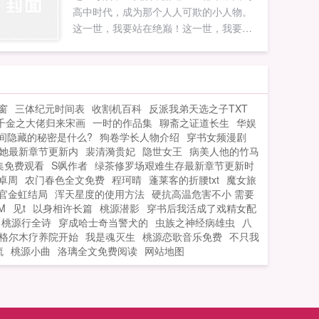
高中时代，成为那个人人可欺的小人物。
了。听说外甥在追林嘉阮，顾霆深坐不住
这一世，我要站在绝巅！这一世，我要弥
了，他开始穷追猛打，锲而不舍的追妻火
补所有遗憾！...
葬场之路。顾霆深顾太太，我们什么时候
复婚？林嘉阮一边去，复什么婚，我现在
不需要爱情，只想搞事业，涨粉他不香
吗？阅读指南1顾霆深高冷傲娇×林嘉阮想
窗
三体纪元时间表
收割机百科
反派我弟天选之子TXT
涨粉搞事业2虐妻一时爽，追妻火葬场如果
千金之大佬归来宋画
一时的作品集
聊斋之证道长生
华娱
您喜欢顾太太，我们什么时候复婚，别忘
间隐藏的秘密是什么?
狗卷学长人物介绍
穿书女频漫剧
记分享给朋友...
她最新章节更新内
裴清漪贵妃
隐世女王
病美人他的竹马
集免费观看
S飒作者
绿茶修罗场艰难生存最新章节更新时
卓周
农门春色全文免费
程珂晴
蓬莱客的折腰txt
魔女旅
官金虹结局
浑天星度的使用方法
硬抗高温危害不小 需要
M
见t
以身相许长篇
桃源潜影
穿书后我活成了戏精女配
桃源行全诗
穿成哈士奇当警犬的
虫族之神经病雄虫
八
格尔木疗养院开始
我是魂灭生
桃源恋歌音乐免费
不只我
流
桃源小曲
洛璃全文免费阅读
网站地图