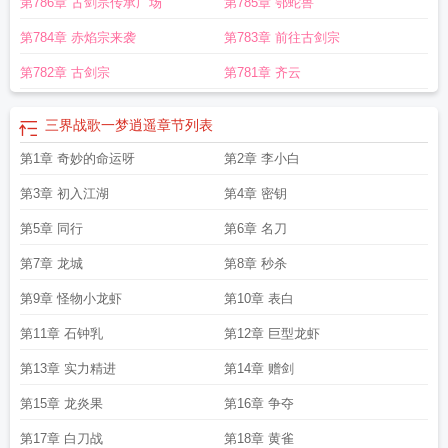
第786章 古剑宗传承广场
第785章 鄂蛇兽
第784章 赤焰宗来袭
第783章 前往古剑宗
第782章 古剑宗
第781章 齐云
三界战歌一梦逍遥
章节列表
第1章 奇妙的命运呀
第2章 李小白
第3章 初入江湖
第4章 密钥
第5章 同行
第6章 名刀
第7章 龙城
第8章 秒杀
第9章 怪物小龙虾
第10章 表白
第11章 石钟乳
第12章 巨型龙虾
第13章 实力精进
第14章 赠剑
第15章 龙炎果
第16章 争夺
第17章 白刀战
第18章 黄雀