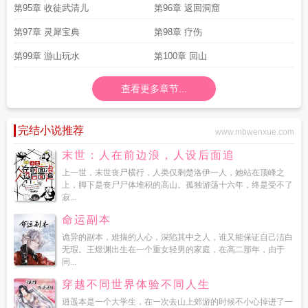
第95章 收徒武清儿
第96章 返回洞窟
第97章 灵犀宝典
第98章 疗伤
第99章 游山玩水
第100章 回山
查看更多章节...
完结小说推荐
www.mbwenxue.com
末世：人在前边浪，人设后面追
上一世，末世丧尸横行，人类仅剩楚洛伊一人，她站在顶峰之
上，脚下是丧尸尸体堆积的高山。孤独游荡十六年，终是受不了
寂...
命运副本
诡异的副本，难揣的人心，深陷其中之人，谁又能保证自己洁白
无瑕。王煜渊出生在一个重女轻男的家庭，在高二那年，由于
同...
穿越不同世界体验不同人生
逍遥本是一个大学生，在一次去山上郊游的时候不小心掉进了一