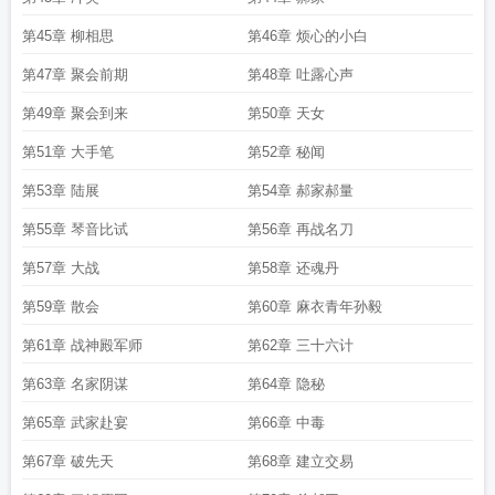
第45章 柳相思
第46章 烦心的小白
第47章 聚会前期
第48章 吐露心声
第49章 聚会到来
第50章 天女
第51章 大手笔
第52章 秘闻
第53章 陆展
第54章 郝家郝量
第55章 琴音比试
第56章 再战名刀
第57章 大战
第58章 还魂丹
第59章 散会
第60章 麻衣青年孙毅
第61章 战神殿军师
第62章 三十六计
第63章 名家阴谋
第64章 隐秘
第65章 武家赴宴
第66章 中毒
第67章 破先天
第68章 建立交易