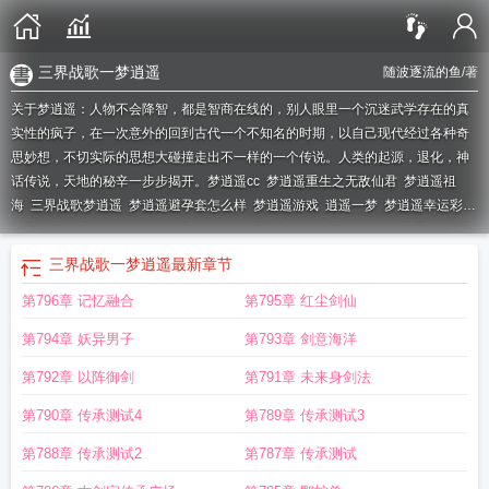
三界战歌一梦逍遥
随波逐流的鱼
/著
关于梦逍遥：人物不会降智，都是智商在线的，别人眼里一个沉迷武学存在的真
实性的疯子，在一次意外的回到古代一个不知名的时期，以自己现代经过各种奇
思妙想，不切实际的思想大碰撞走出不一样的一个传说。人类的起源，退化，神
话传说，天地的秘辛一步步揭开。
梦逍遥cc
梦逍遥重生之无敌仙君
梦逍遥祖
海
三界战歌梦逍遥
梦逍遥避孕套怎么样
梦逍遥游戏
逍遥一梦
梦逍遥幸运彩吧
福彩3d图谜最新一期
一梦逍遥歌曲
梦逍遥荣升你为统区总监
梦逍遥手游
梦逍
遥官方网站
三界战歌一梦逍遥
梦逍遥都市风流逍遥记
三界战歌—梦逍遥
王者
三界战歌一梦逍遥
最新章节
世界绮梦逍遥
梦逍遥歌曲mv
祖海梦逍遥
梦逍遥幸运彩吧
梦逍遥斗罗
梦逍遥
第796章 记忆融合
第795章 红尘剑仙
祖海_
梦逍遥歌曲谱子祖海
梦逍遥避孕套一盒多少个
梦逍遥全集
梦逍遥手游官
网
绮梦窟绮梦逍遥
梦逍遥歌词
梦逍遥品牌介绍
音疗音乐养肾养肝浮梦逍遥
侠
第794章 妖异男子
第793章 剑意海洋
之梦逍遥
梦逍遥什么意思
王者荣耀世界绮梦逍遥
梦逍遥作品
梦逍遥工作室 二
维码破解
梦逍遥文化传媒是诈骗吗
梦逍遥歌曲
第792章 以阵御剑
第791章 未来身剑法
第790章 传承测试4
第789章 传承测试3
第788章 传承测试2
第787章 传承测试