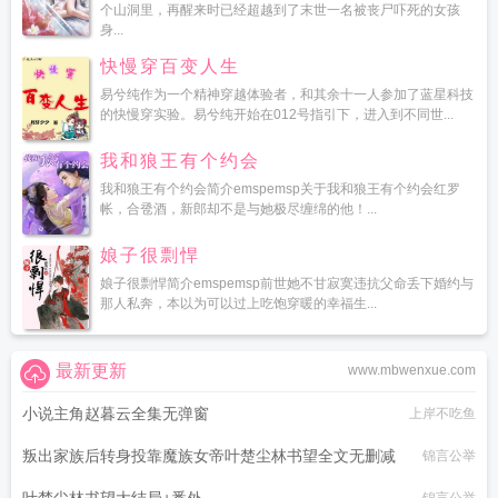
个山洞里，再醒来时已经超越到了末世一名被丧尸吓死的女孩
身...
快慢穿百变人生
易兮纯作为一个精神穿越体验者，和其余十一人参加了蓝星科技
的快慢穿实验。易兮纯开始在012号指引下，进入到不同世...
我和狼王有个约会
我和狼王有个约会简介emspemsp关于我和狼王有个约会红罗
帐，合卺酒，新郎却不是与她极尽缠绵的他！...
娘子很剽悍
娘子很剽悍简介emspemsp前世她不甘寂寞违抗父命丢下婚约与
那人私奔，本以为可以过上吃饱穿暖的幸福生...
最新更新
www.mbwenxue.com
小说主角赵暮云全集无弹窗
上岸不吃鱼
叛出家族后转身投靠魔族女帝叶楚尘林书望全文无删减
锦言公举