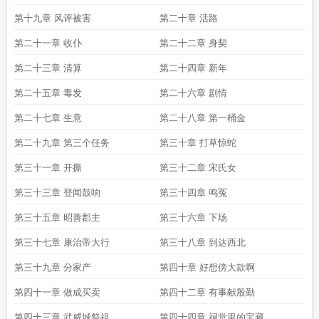
活三军最新章节更新
我靠种田经商养活三军奇书网
我靠种田经商养活三军笔趣
第十九章 风评被害
第二十章 活路
阁
第二十一章 收仆
第二十二章 身契
第二十三章 清算
第二十四章 新年
第二十五章 毒发
第二十六章 剧情
第二十七章 生意
第二十八章 第一桶金
第二十九章 第三个任务
第三十章 打草惊蛇
第三十一章 开撕
第三十二章 宋氏女
第三十三章 登闻鼓响
第三十四章 鸣冤
第三十五章 昭善郡主
第三十六章 下场
第三十七章 康治帝大行
第三十八章 到达西北
第三十九章 分家产
第四十章 好想傍大款啊
第四十一章 做成买卖
第四十二章 有事献殷勤
第四十三章 武威城祭祖
第四十四章 祠堂里的宝藏