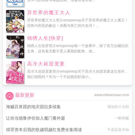
去年代的闺蜜等着她投喂。准备在退休前...
异世界的魔王大人
异世界的魔王大人简介emspemsp关于异世界的魔王大人魔王！
恐怖与邪恶的象征！杀戮与死亡的代名词！...
锦绣人生[快穿]
锦绣人生快穿简介emspemsp每一个故事中，除了有万众瞩目的
主角，还有着无数不受人重视的配角。他...
高冷大叔甜宠妻
高冷大叔甜宠妻简介emspemsp关于高冷大叔甜宠妻这位首长，
我们很熟吗？作为一个不起眼的职场小...
最新更新
www.mbwenxue.com
海贼百兽团的地灾固拉多续集
溜达的小太阳
让你当德鲁伊你加入魔门番外篇
一帆狗贼
得罪资本后我的歌越唱越红免费全集阅读
不是蒜是水仙