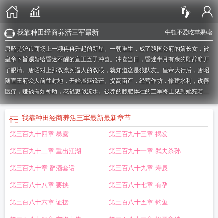
我靠种田经商养活三军最新
牛顿不爱吃苹果
/著
唐昭是沪市商场上一颗冉冉升起的新星。一朝重生，成了魏国公府的嫡长女，被
皇帝下旨赐婚给昏迷不醒的宣王五子冲喜。冲喜当日，昏迷半月有余的顾辞睁开
了眼睛。唐昭对上那双凛冽逼人的双眼，就知道这是狼队友。皇帝大行后，唐昭
随宣王府众人前往封地，开始展露锋芒。提高亩产，经营作坊，修建水利，改善
医疗，赚钱有如神助，花钱更似流水。被养的膘肥体壮的三军将士见到她宛若见
到财神下凡。“夫人这般都是看在本将军的面子上”，顾辞人前洋洋得意，人后腆着
一张俊脸哀求，“夫人，咱们井水不犯河水的约定能否不算数。”唐昭冷笑，“谁反
我靠种田经商养活三军最新
最新章节
悔谁小狗。”顾辞：“。。。。汪！”种田经商一把抓的天才女主X皮厚心黑不要脸的
第三百九十四章 暴露
第三百九十三章 揭发
战神男主
我靠种田经商养活三军笔趣阁手机版
我靠种田经商养活三军最新章节在
线阅读
我靠种田经商养活三军的
我靠种田经商养活三军笔趣阁无错版
gl我靠种
第三百九十二章 重出江湖
第三百九十一章 弑夫杀孙
田养家
我靠种田经商养活三军在线阅读免费
我靠种田经商养活三军TXT
我靠种
田经商养活三军阅读
我靠种田发大财
我靠种田经商养活三军免
我靠种田经商养
第三百九十章 醉酒套话
第三百八十九章 寿辰
活三军全文免费阅读软件
我靠种田经商养活三军最新
我靠种田经商养活三军精
第三百八十八章 要挟
第三百八十七章 有孕
校版
我靠种田经商养活三军笔趣阁免费阅读
我靠种田经商养活三军完整版免
费
我靠种田经商养活三军最新章节
我靠种田经商养活三军笔趣阁无弹窗最新章
第三百八十六章 证据
第三百八十五章 钓鱼
节
我靠种田经商养活三军晋江
我靠种田经商养活三军笔趣阁在线
我靠种田经商