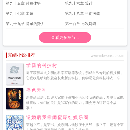
第九十五章 付费体验
第九十六章 算计
第九十七章 出嫁
第九十八章 当街泼粪
第九十九章 隐藏的势力
第一百章 再次对峙
查看更多章节...
完结小说推荐
www.mbwenxue.com
学霸的科技树
周宇获得星火文明的科学家培养系统，形成自己专属的科技树，
它吸收足够知识就会长出新的科技。伪学霸化身科技神农，辛...
蛊色天香
新作品出炉，欢迎大家前往番茄小说阅读我的作品，希望大家能
够喜欢，你们的关注是我写作的动力，我会努力讲好每个故
事！...
退婚后我靠闺蜜爆红娱乐圈
穿越？不，是穿书。娱乐圈八线秒变十八线，惨？不，还有个穿