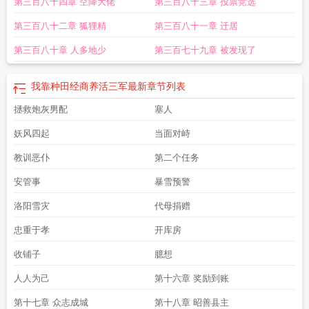
第三百八十四章 空降大佬
第三百八十三章 投票竞选
养活三军乐文
我靠种田经商养活三军完结免费
我靠种田经商养活三军精校版免
费
我靠种田经商养活三军无弹窗免费
我靠种田经商养活三军最新章节笔趣阁
我
第三百八十二章 狐狸精
第三百八十一章 迁居
靠种田经商养活三军笔趣阁最新章节
我靠种田家万贯
我靠种田经商养活三军第
三中文网
我靠种田经商养活三军笔趣阁最新
我靠种田经商养活三军全本完结免
第三百八十章 人多地少
第三百七十九章 被发现了
费
我靠种田挣功德
我靠种田经商养活三军全文免费阅读
我靠种田经商养活三军
无删减版在线阅读
我靠种田经商养活三军在线阅读
我靠种田经商养活三军书旗
我靠种田经商养活三军最新
章节列表
网
我靠种田经商养活三军全本免费
我靠种田经商养活三军电子书
我靠种田致富
了
拯救炮灰男配
我靠种田经商养活三军免费阅读无弹窗
塞人
我靠种田经商养活三军无删减全文免
费阅读
我靠种田经商养活三军免费阅读软件
我靠种田经商养活三军免费阅读
我
妖风四起
当面对峙
靠种田经商养活三军笔趣阁无弹窗
我靠种田经商养活三军无弹窗
我靠种田经商
养活三军最新章节免费
我靠种田经商养活三军全文免费
我靠种田经商养活三军
教训恶仆
第二个任务
正文
我靠种田经商养活三军在线无弹窗
我靠种田经商养活三军原著
我靠种田经
安管事
暴雪预警
商养活三军牛顿
我靠种田经商养活三军百度
我靠种田经商养活三军无弹窗笔趣
阁
我靠种田经商养活三军牛顿不爱吃苹果
我靠种田经商养活三军起点中文网
我
洛阳雪灾
代母捐赠
靠种田经商养活三军123读书网
我靠种田经商养活三军唐昭
我靠种田经商养活
忠重于孝
开库房
三军 列表
我靠种田经商养活三军TXT免费
我靠种田经商养活三军无错版
我靠种
田经商养活三军笔趣阁5200
我靠种田经商养活三军全本
我靠种田经商养活三军
收铺子
臆想
无弹窗阅读
我靠种田经商养活三军全文
我靠种田经商养活三军笔趣阁最新章节
TXT
我靠种田经商养活三军全文在线
我靠种田经商养活三军免费全文阅读
人人为己
第十六章 奖励到账
5200
我靠种田经商养活三军免费
我靠种田经商养活三军无弹窗手机版
我靠种
第十七章 众志成城
第十八章 昭善县主
田经商养活三军手打无错字版
我靠种田经商养活三军顶点中文
我靠种田经商养