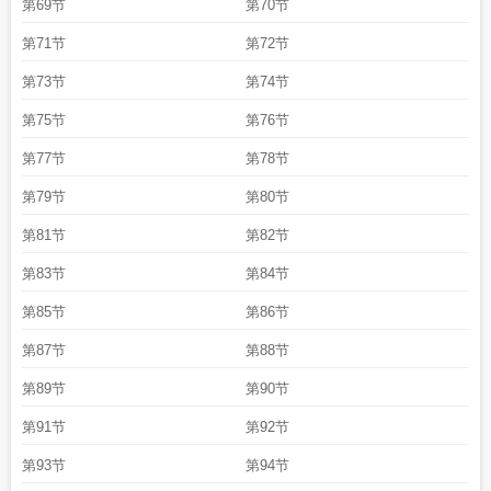
第69节
第70节
第71节
第72节
第73节
第74节
第75节
第76节
第77节
第78节
第79节
第80节
第81节
第82节
第83节
第84节
第85节
第86节
第87节
第88节
第89节
第90节
第91节
第92节
第93节
第94节