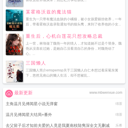
喜欢贤臣养成实录，别忘记分享给朋友...
某霍格沃兹的魔法猫
重生为一只带有魔法血脉的小橘猫，被小女孩爱丽丝收养，一年
后，带着霍格沃兹录取通知书的猫头鹰，来到了收养他的小女...
重生后，心机白莲花只想攻略总裁
上一世，林珞做了魏尧一年的情人，才知道她不过是个替身。魏
尧从没喜欢过她，是她自己没看清自己的身份，对魏尧动了
心。...
三国懒人
三国懒人简介emspemsp关于三国懒人白仁本想过着采菊东篱
下，悠然见南山的懒人生活，却不想被乱...
最新更新
www.mbwenxue.com
主角温月见傅闻星小说无弹窗
绵茶
温月见傅闻星大结局+番外
绵茶
去父留子后才知前夫爱的人竟是我夏南枝陆隽深全文无删减
乐希