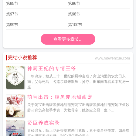
第95节
第96节
第97节
第98节
第99节
第100节
查看更多章节...
完结小说推荐
www.mbwenxue.com
神厨王妃的专情王爷
一朝魂穿，她从二十一世纪的厨神变成了穷山沟里的农女田东
南，父母死后，各路亲戚来欺压，抢夺。田东南看着原本瓦房一
座...
萌宝出击：腹黑爹地甜甜宠
关于萌宝出击腹黑爹地甜甜宠萌宝出击腹黑爹地甜甜宠她正值妙
龄却背负高额手术费，为救母亲，她答应交易，生下...
贤臣养成实录
青砖绿瓦，陌上花开香染衣朱门紫殿，素手摘星霓作裳。如果您