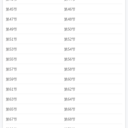
第45节
第46节
第47节
第48节
第49节
第50节
第51节
第52节
第53节
第54节
第55节
第56节
第57节
第58节
第59节
第60节
第61节
第62节
第63节
第64节
第65节
第66节
第67节
第68节