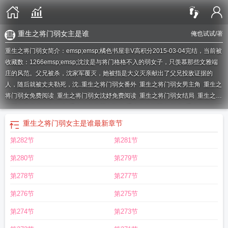
重生之将门弱女主是谁
俺也试试
/著
重生之将门弱女简介：emsp;emsp;橘色书屋非V高积分2015-03-04完结，当前被
收藏数：1266emsp;emsp;沈汶是与将门格格不入的弱女子，只羡慕那些文雅端
庄的风范。父兄被杀，沈家军覆灭，她被指是大义灭亲献出了父兄投敌证据的
人，随后就被丈夫勒死，沈..
重生之将门弱女番外
重生之将门弱女男主角
重生之
将门弱女免费阅读
重生之将门弱女沈妤免费阅读
重生之将门弱女结局
重生之将
门弱女无弹窗全文阅读
重生之将门弱女TXT
重生之将门弱女 笑声
重生之将门弱
女 俺也试试
重生之将门弱女txt
重生之将门弱女男主是谁
重生之将门弱女全文
重生之将门弱女主是谁
最新章节
免费阅读沈问
重生之将门毒后哪个app可以看
重生之将门弱女笔趣阁
重生之将
第282节
第281节
门弱女人物介绍
重生之将门弱女免费收听
重生之将门弱女男主角是谁
重生之将
门弱女讲的什么
重生之将门弱女全文+番外txt
重生之将门弱女主是谁
重生之将
第280节
第279节
门弱女免费阅读全文
重生之将门弱女作者是谁
重生之将门弱女好看吗
重生之将
门弱女免费阅读番外
重生之将门弱女有声在线收听
重生之将门弱女书评
重生之
第278节
第277节
将门弱女大结局
重生之将门弱女俺也试试免费阅读
重生之将门弱女沈汶
第276节
第275节
第274节
第273节