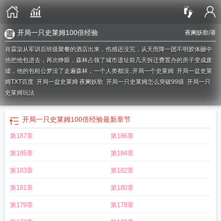
开局一只史莱姆100倍经验
夜阑妖歌
/著
肖霖柒从军训后班级聚餐的酒店出来，伤感还没完，从天而降一团不明胶体砸中
他把他包进去，再次睁眼，森林占领了城市遗址前几天拆迁费置办的房子变成废
墟，他的包租公梦没了走遍森林，一个人类都没..
开局一个史莱姆
开局一盆史莱
姆TXT百度
开局一盆史莱姆 夜阑妖歌
开局一只史莱姆怎么突破99级
开局一只
史莱姆玩法
开局一只史莱姆100倍经验
最新章节
第187章
第186章
第185章
第184章
第183章
第182章
第181章
第180章
第179章
第178章