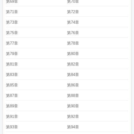
第69章
第70章
第71章
第72章
第73章
第74章
第75章
第76章
第77章
第78章
第79章
第80章
第81章
第82章
第83章
第84章
第85章
第86章
第87章
第88章
第89章
第90章
第91章
第92章
第93章
第94章