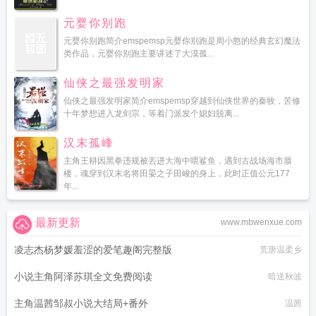
元婴你别跑
元婴你别跑简介emspemsp元婴你别跑是周小憨的经典玄幻魔法
类作品，元婴你别跑主要讲述了大漠孤...
仙侠之最强发明家
仙侠之最强发明家简介emspemsp穿越到仙侠世界的秦牧，苦修
十年梦想进入龙剑宗，等着门派发个媳妇脱离...
汉末孤峰
主角王耕因黑拳违规被丟进大海中喂鲨鱼，遇到古战场海市蜃
楼，魂穿到汉末名将田晏之子田峻的身上，此时正值公元177
年...
最新更新
www.mbwenxue.com
凌志杰杨梦媛羞涩的爱笔趣阁完整版
荒唐温柔乡
小说主角阿泽苏琪全文免费阅读
暗送秋波
主角温茜邹叔小说大结局+番外
温茜