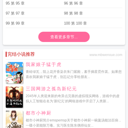
95 第 95 章
96 第 96 章
97 第 97 章
98 第 98 章
99 第 99 章
100 第 100 章
查看更多章节...
完结小说推荐
www.mbwenxue.com
我家娘子猛于虎
青砖绿瓦，陌上花开香染衣朱门紫殿，素手摘星霓作裳。如果您
喜欢我家娘子猛于虎，别忘记分享给朋友...
三国网游之孤岛新纪元
2045年人类迎来新的奇异点完善的虚拟现实网络，游戏中的虚
拟人工智能在名为‘新纪元’的网络游戏中开启了人类新...
都市小神厨
都市小神厨简介emspemsp关于都市小神厨一碗羹汤能治百病，
一碟小菜能除万毒。实习医生陈东偶得仙女...