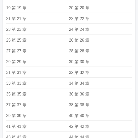
19 第 19 章
20 第 20 章
21 第 21 章
22 第 22 章
23 第 23 章
24 第 24 章
25 第 25 章
26 第 26 章
27 第 27 章
28 第 28 章
29 第 29 章
30 第 30 章
31 第 31 章
32 第 32 章
33 第 33 章
34 第 34 章
35 第 35 章
36 第 36 章
37 第 37 章
38 第 38 章
39 第 39 章
40 第 40 章
41 第 41 章
42 第 42 章
43 第 43 章
44 第 44 章