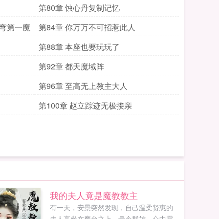
第80章 蚀心丹复制记忆
苍穹第一魔
第84章 你万万不可招惹此人
第88章 本座也要玩玩了
第92章 都天魔域阵
第96章 至高无上教主大人
第100章 赵立踪迹无极接亲
我的夫人竟是魔教教主
有一天，安景突然发现，自己温柔贤惠的
夫人高坐在魔台之上，号令群雄，心中震