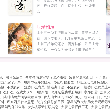
画，样样皆精，而且诗书礼仪，处处出
众。...
主哇！
世景如婳
虐
本书可当做平行世界的故事，背景只是类
狂
似，请不要带入。1V1女主视角日常流，女
人
主刚开始年纪还小，团宠挂的，和男主青
梅竹马，一心以为会和男主顺理成章在一
救
起，然后慢慢清醒知道自己只是把男主当
成
成哥哥。男主前期落魄贵公子，后期是金
焕
大腿。女主人设团宠，国民闺女，笑容很
。
甜，积极向上，学习好，会的东西多，但
么
黑月光反击
帝本多情深宫皇后水沁檬檬
娇妻的真实面目
不介意什
大多驳杂不精，爱偷听八...
被抛弃嫁了大哥
规则与程序的区别
修仙打怪彩蛋
野性之心电影完整版
链接
不烧瓦岗一炷香什么意思
情迷离什么
不烧瓦岗一炷香什么意思上
什么什么
游戏大亨MOD最新版
黑月光逆袭手册短剧
寒烬如霜
黑月
川陆时屿免费阅读最新章节
青龙山土匪的传说和历史
程云君
仙子乱江
百科
库来西库什么意思
随身空间悠然田园
福星驾到大结局免费观看最
福星驾到卯卯全集
俞少楼最新任职消息
大唐之最强闲王吧
大唐之最强