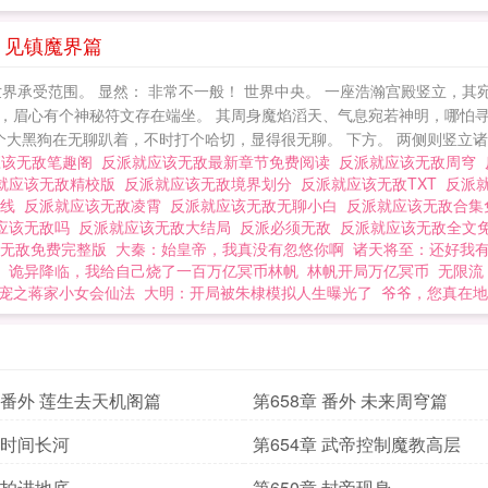
 见镇魔界篇
界承受范围。 显然： 非常不一般！ 世界中央。 一座浩瀚宫殿竖立，其
，眉心有个神秘符文存在端坐。 其周身魔焰滔天、气息宛若神明，哪怕寻
个大黑狗在无聊趴着，不时打个哈切，显得很无聊。 下方。 两侧则竖立诸多
应该无敌笔趣阁
反派就应该无敌最新章节免费阅读
反派就应该无敌周穹
就应该无敌精校版
反派就应该无敌境界划分
反派就应该无敌TXT
反派
在线
反派就应该无敌凌霄
反派就应该无敌无聊小白
反派就应该无敌合
应该无敌吗
反派就应该无敌大结局
反派必须无敌
反派就应该无敌全文
该无敌免费完整版
大秦：始皇帝，我真没有忽悠你啊
诸天将至：还好我
诡异降临，我给自己烧了一百万亿冥币林帆
林帆开局万亿冥币
无限流
宠之蒋家小女会仙法
大明：开局被朱棣模拟人生曝光了
爷爷，您真在地
章 番外 莲生去天机阁篇
第658章 番外 未来周穹篇
章 时间长河
第654章 武帝控制魔教高层
章 拍进地底
第650章 封帝现身