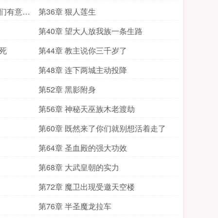
你们有意见
第36章 狠人莲生
第40章 望大人放我族一条生路
死
第44章 教主说你三千岁了
第48章 连下两城主动投降
第52章 黑影附身
第56章 神秘天巫族木老渡劫
第60章 既然来了你们就别想活着走了
第64章 圣血殿的强大功效
第68章 大武皇朝的实力
第72章 魔卫出现受邀天空楼
第76章 半圣魔龙拉车