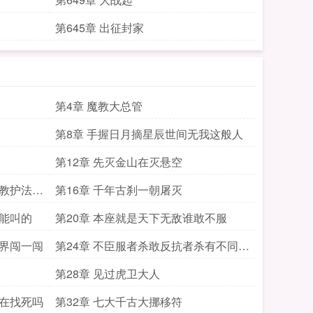
第645章 出征封家
第4章 魔教大总管
第8章 手握日月摘星辰世间无我这般人
第12章 先灭金山在灭悬空
魔教护法白
第16章 千年古刹一朝屠灭
你能叫的
第20章 本座就是天下无敌谁敢不服
上界闯一闯
第24章 不臣服者杀敢反抗者杀有不同声
音者杀
第28章 见过虎卫大人
是在找死吗
第32章 七大千古大挪移符