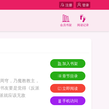
注册
登录
会员书架
阅读记录
加入书架
章节目录
周穹，乃魔教教主，
书友要是觉得《反派
立即阅读
还不错的话请不要忘记向您QQ群和微博里的朋友推荐哦！ 反派就应该无敌
手机访问