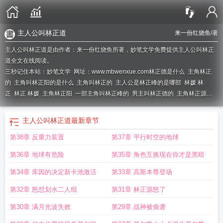
主人公叫林正道
来一份红烧鱼
/著
主人公叫林正道是由作者：来一份红烧鱼所著，妙笔文学免费提供主人公叫林正
道全文在线阅读。
三秒记住本站：妙笔文学 网址：www.mbwenxue.com
林正德是什么
主角林正
的
主角叫林正阳的是什么
主角叫林正的
主人公是林正峰的是哪部
林媛 林
正
林正 林媛
主角林正阳
一部主角叫林正峰的
男主叫林正德的
主角林正源全
集无弹窗阅读
男主叫林正峰的
林正最新章节免费阅读
男主角叫林正的玄幻
主
角叫林正德的
主角叫林正峰
林正和林缓
林正林缓
主角林正源全集无弹窗免费
主人公叫林正道
最新章节
阅读
林正是哪部电影里的
主人公叫林正道
主角林正阳的
林正和林子惠
主角林
第38章 反重力装置
第37章 平行时空的地球
正源全集无弹窗
主人公叫林正道的
主人公林正的
男主角林正峰的
第36章 地球有危险
第35章 角色互换现在你才是黑暗
第34章 库因的决定新卡池激活
第33章 高斯本尊登场
第32章 怒怼划水二人组
第31章 林正源怒了
第30章 满月光波失效
第29章 战神被偷袭