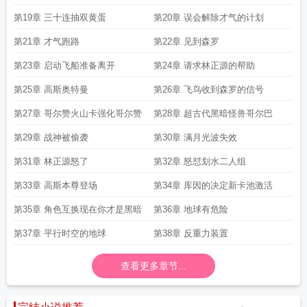
第19章 三十连抽双黄蛋
第20章 误会解除才气的计划
第21章 才气跑路
第22章 见到森罗
第23章 启动飞船准备离开
第24章 请求林正源的帮助
第25章 高斯奥特曼
第26章 飞鸟收到森罗的信号
第27章 哥尔赞火山卡强化哥尔赞
第28章 超古代黑暗怪兽哥尔巴
第29章 战神被偷袭
第30章 满月光波失效
第31章 林正源怒了
第32章 怒怼划水二人组
第33章 高斯本尊登场
第34章 库因的决定新卡池激活
第35章 角色互换现在你才是黑暗
第36章 地球有危险
第37章 平行时空的地球
第38章 反重力装置
查看更多章节...