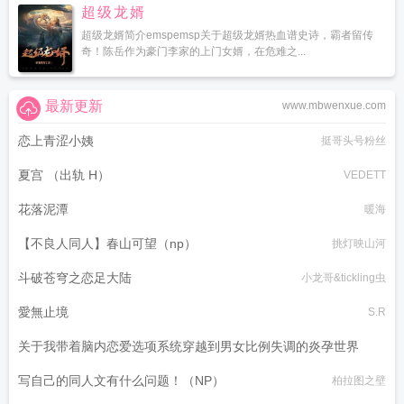
超级龙婿
超级龙婿简介emspemsp关于超级龙婿热血谱史诗，霸者留传
奇！陈岳作为豪门李家的上门女婿，在危难之...
最新更新
www.mbwenxue.com
恋上青涩小姨
挺哥头号粉丝
夏宫 （出轨 H）
VEDETT
花落泥潭
暖海
【不良人同人】春山可望（np）
挑灯映山河
斗破苍穹之恋足大陆
小龙哥&tickling虫
愛無止境
S.R
关于我带着脑内恋爱选项系统穿越到男女比例失调的炎孕世界
写自己的同人文有什么问题！（NP）
黑月何时嚎叫
柏拉图之壁