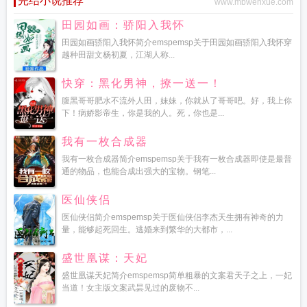
完结小说推荐
www.mbwenxue.com
田园如画：骄阳入我怀
田园如画骄阳入我怀简介emspemsp关于田园如画骄阳入我怀穿
越种田甜文杨初夏，江湖人称...
快穿：黑化男神，撩一送一！
腹黑哥哥肥水不流外人田，妹妹，你就从了哥哥吧。好，我上你
下！病娇影帝生，你是我的人。死，你也是...
我有一枚合成器
我有一枚合成器简介emspemsp关于我有一枚合成器即使是最普
通的物品，也能合成出强大的宝物。钢笔...
医仙侠侣
医仙侠侣简介emspemsp关于医仙侠侣李杰天生拥有神奇的力
量，能够起死回生。逃婚来到繁华的大都市，...
盛世凰谋：天妃
盛世凰谋天妃简介emspemsp简单粗暴的文案君天子之上，一妃
当道！女主版文案武昙见过的废物不...