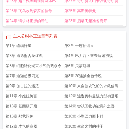
第28章 超古代黑暗怪兽哥尔巴
第27章 哥尔赞火山卡强化哥尔赞
第26章 飞鸟收到森罗的信号
第25章 高斯奥特曼
第24章 请求林正源的帮助
第23章 启动飞船准备离开
主人公叫林正道
章节列表
第1章 琉璃行星
第2章 十连抽结果
第3章 遭遇伽古拉红凯
第4章 巴力西卜来袭迪迦初战
第5章 细胞转化光束才气的截杀令
第6章 贝蒙斯坦
第7章 迪迦超级闪充
第8章 20连抽金色传说
第9章 伽古拉的迷茫
第10章 来自伽农飞船的求救信号
第11章 小姐姐御言
第12章 迪迦奥特曼强力型初登场
第13章 基因锁开启
第14章 尝试回收功能意外之喜
第15章 那我问你
第16章 小型巴力西卜群
第17章 才气的意图
第18章 生命之树的种子