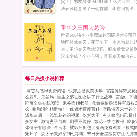
奖！）书友群309429159！弘治五年，
溥春风得意当了一朝首辅，李东阳初出
庐做了会试考官。刘健熬成了文渊阁大
士，谢迁尚未入阁成就贤相美名。杨廷
重生之三国大总管
奉旨参修宪宗实录，刘大夏一把火烧了
世界500强企业皇图游轮国际运营公司亚
和海图。王阳明抱着书本埋头苦读准备
地区总裁秦天，死于车下！本以为就此
即将到来的乡试，弘治皇帝与张皇后悠
束，不想秦天竟然没死，醒来后竟穿越
自得的闲逗着绕膝玩耍的萌娃正德。在
汉末变成了个小乞丐，且看秦天如何在
个大师云集，名臣辈出的美好时代，春
综复杂的战乱时代，步步为营，一路做
迷醉的余姚城里出身贫寒...
大，建立宇宙无敌第一家族！如果您喜
重生之三国大总管，别忘记分享给朋友..
每日热搜小说推荐
与它共感txt免费阅读
快穿之拯救美少年
官路沉浮宋思铭
么意思
鬼谷局
重生之盛世医女讲了什么故事
言金r
平
陷落全集在线阅读
鬼谷第1到5册
救命嫁给糙汉将军后被
么
吻和泪的精辟短句
傀儡术百度百科
官路沉浮宋世铭全
派炮灰后
一线繁花钩织视频
吃货大王
有人暗恋自己是什
多女主
激情妻子与狗
剁手不能停
繁花一线连教程
吃货
体例子有哪些
金言木
被影后抓包了漫画免费观看下拉式
宠坏了
废太子夫妇穿到七零啦
末日安全屋囤货求生无弹