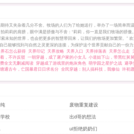
满期待又夹杂着几分不舍。牧场的人们为了给她送行，举办了一场简单而
了拍莉莉的肩膀，眼中满是骄傲与不舍：“莉莉，你一直是我们牧场的骄傲。
探索未知的世界，也会把更多的智慧带回来，让我们的牧场更加繁荣。” 
己能够找到与自然之灵更深的连接，为保护这个世界贡献自己的一份力量。
天界石怎么获得
天界印记
天界攻略
天界入口
天界掉落表
天界怎么走
着，不许反驳
一朝穿越，成了屠户家的小女儿
小道姑下山，带黑红舅
费全文无删减阅读
穿越成了游戏里的炮灰角色
萌学园之星护之战
避孕
塘通古今，亡国暴君日日求名分
全民穿越：别人搞科技，我修仙
许初
单纯
废物重复建设
范学校
出d哥的想法
化
ui拒绝奶奶们