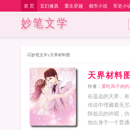
首 页
玄幻修真
重生穿越
都市小说
军史小
妙笔文学
妙笔文学
>
天界材料图
天界材料
作者：
爱吃风干肉的
在遥远的天界，有
传说中埋藏着无尽
阵低沉的吟唱，仿