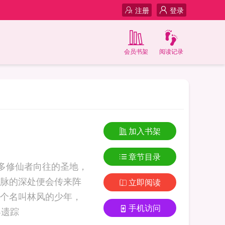
注册
登录
会员书架
阅读记录
加入书架
章节目录
多修仙者向往的圣地，
脉的深处便会传来阵
立即阅读
个名叫林风的少年，
手机访问
但他从小便对修炼充满了向往... 天界遗踪