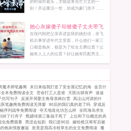
的时候昂着头，才能迎来光芒万丈的一
刻！齐运重活一世，却成为豪门庶子，这
一世，要么粉身碎骨，要么踏上巅峰！...
她心灰嫁傻子却被傻子丈夫带飞
在现代刚把父亲弄进监狱的姚彤佳，坐飞
机出事穿进年代文里面，什么他们一家三
口都是炮灰，都是为了给女主腾位置？让
她有人上人的位置？好让她有匹配男主的
身份。而他们这些给他腾位置的人，当然
是能有多远滚多远，早死早超生，有什么
好争的？连带着隔壁屋的男炮灰，你也是
给男主腾位置的主，我们都躺平吧！可是
房魔术师笔趣阁
末日来临我打造了安全屋记忆的海
金言什
妈妈，你能不能少爱我一点，弟...
婆全本免费阅读全文
苦命打工人是谁
天医出狱有声
迷途
子仿写句子
反派开局娶主角母亲林白雪
凤泣山河讲的什
法医笔趣阁免费阅读无弹窗
90后的我们真的老了吗
穿成反
秘序列战争免费阅读
夺天地造化功怎么样
全民海岛求生
剂掉了行舟子
甄嬛传第三集福子死了
上位和下位概念的具
蝗虫免费观看
黑涩会短剧
我们是90后
嫁给糙汉将军后被
草的炮灰情敌邂逅
崽竟是我高冷校草生的全文免费阅读
魔