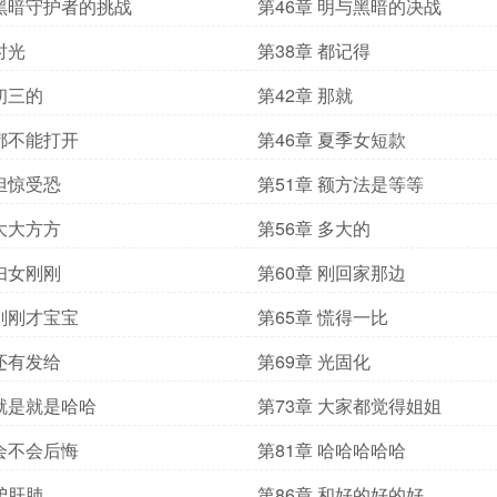
 黑暗守护者的挑战
第46章 明与黑暗的决战
时光
第38章 都记得
 初三的
第42章 那就
 都不能打开
第46章 夏季女短款
 担惊受恐
第51章 额方法是等等
 大大方方
第56章 多大的
 妇女刚刚
第60章 刚回家那边
 刚刚才宝宝
第65章 慌得一比
 还有发给
第69章 光固化
 就是就是哈哈
第73章 大家都觉得姐姐
 会不会后悔
第81章 哈哈哈哈哈
 驴肝肺
第86章 和好的好的好