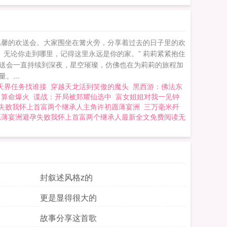
温馨的欢送会。大家围坐在篝火旁，分享着过去的日子里的欢
无论你走到哪里，记得这里永远是你的家。” 莉莉紧紧抱住
欢送会一直持续到深夜，星空璀璨，仿佛也在为莉莉的旅程加
...
天界任务找谁接
穿越天龙活到笑傲的魔头
黑西游：佛法东
舅算命爆火
谍战：开局被郑耀仙选中
富女姐姐对我一见钟
失败我怀上首富两个继承人主角许初愿薄宴洲
三万毫米歼
愿薄宴洲避孕失败我怀上首富两个继承人最新全文免费阅读无
封叙述风格z的
更是显得很大的
故事分享这首歌