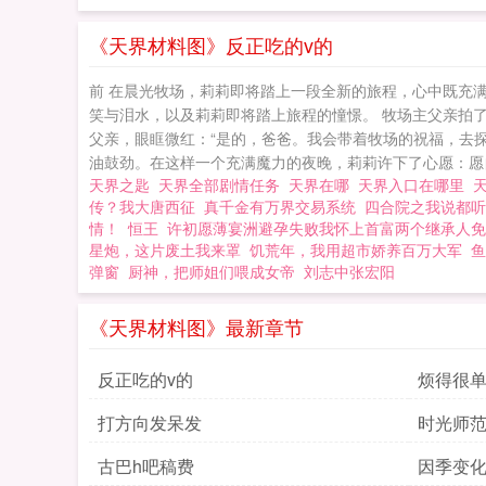
《天界材料图》反正吃的v的
前 在晨光牧场，莉莉即将踏上一段全新的旅程，心中既充
笑与泪水，以及莉莉即将踏上旅程的憧憬。 牧场主父亲拍
父亲，眼眶微红：“是的，爸爸。我会带着牧场的祝福，去
油鼓劲。在这样一个充满魔力的夜晚，莉莉许下了心愿：愿自
天界之匙
天界全部剧情任务
天界在哪
天界入口在哪里
传？我大唐西征
真千金有万界交易系统
四合院之我说都听
情！
恒王
许初愿薄宴洲避孕失败我怀上首富两个继承人免
星炮，这片废土我来罩
饥荒年，我用超市娇养百万大军
鱼
弹窗
厨神，把师姐们喂成女帝
刘志中张宏阳
《天界材料图》最新章节
反正吃的v的
烦得很
打方向发呆发
时光师
古巴h吧稿费
因季变