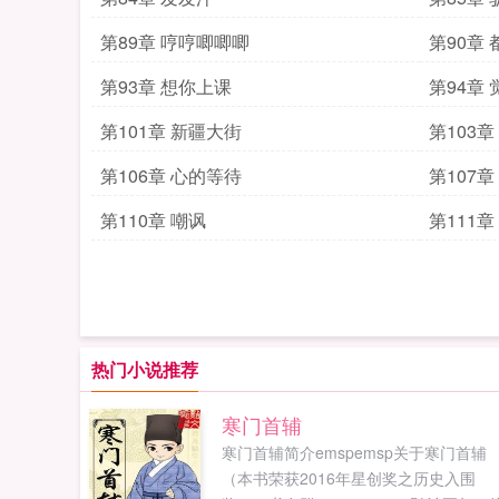
第89章 哼哼唧唧唧
第90章
第93章 想你上课
第94章
第101章 新疆大街
第103章
第106章 心的等待
第107章
第110章 嘲讽
第111
热门小说推荐
寒门首辅
寒门首辅简介emspemsp关于寒门首辅
（本书荣获2016年星创奖之历史入围