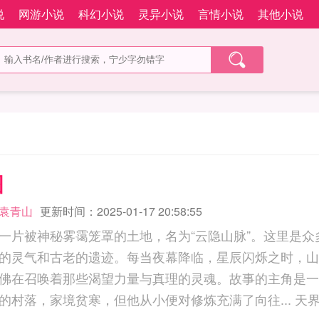
说
网游小说
科幻小说
灵异小说
言情小说
其他小说
图
袁青山
更新时间：2025-01-17 20:58:55
一片被神秘雾霭笼罩的土地，名为“云隐山脉”。这里是众
的灵气和古老的遗迹。每当夜幕降临，星辰闪烁之时，山
佛在召唤着那些渴望力量与真理的灵魂。故事的主角是一
他出身于一个普通的村落，家境贫寒，