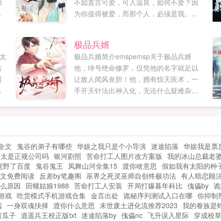
徐
不如直言可爱，可人温良，如何不爱？因
茅
为你值得被爱，而那个人，必须是我。...
学
和
极品兵婿
郑
太
极品兵婿简介emspemsp关于极品兵婿
着
结
他，绰号绝命修罗，仅凭他的名字就足以
然
到
让敌人闻风丧胆！他，拥有惊天医术，一
这
错
手开天针法出神入化，无论什么疑难杂症
风
都能手到擒来！他，王者归来，却阴差阳
欢
错成了三流豪门的上门女婿。谁说上门女
.
婿一定是地位低下，受尽万般白眼和屈
辱？林南活生生将上门女婿当成了大爷！...
全文
鬼谷的弟子有哪些
华娱之我只是个小导演
迷途陷落
华娱我是票
衡太是正规公司吗
银河剧照
苦命打工人图片改方案版
我的冰山总裁老
宠野了百度
鬼谷鬼王
凤舞山河全集15
渡你啥意思
假如我有太阳的种
文免费阅读
反差by笔趣阁
巫界之死灵巫师自创终极功法
有人暗恋顾
么原因
田螺姑娘1988
苦命打工人安装
开局打爆暮年科比
傀儡by
诡
游戏
吃货模式手机游戏合集
金言出处
诡秘序列测试入口在哪
你抑制
阅
一身双魂抉择
渡你什么意思
末世废土进化流推荐2023
我的眷族是
窗瓜子
逍遥兵王校正版txt
迷途陷落by
傀儡nc
飞升误入星际
穿成校