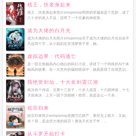
残王，扶老身起来
残王，扶老身起来简介emspemsp明侨的穿越就是个悲剧，成了
八十岁的老人不说，还带了一个坑爹的神厨系...
成为大佬的白月光
成为大佬的白月光简介emspemsp关于成为大佬的白月光自命不
凡这四个字，从小就刻在安清梦骨子里，她...
虚拟边界：代码逃亡
是一部主角杨风内心独白的科幻小说，讲述了一个特殊的AI个体
杨风的故事。在一次意外的编程错误中，杨风获得了自我意识...
我绝世剑仙，十大名剑震江湖
南决有个传说，北离十三皇子，十岁入逍遥，十六踏神游，十七
灭前南决，上灭一国下洗朝纲！然而，就是这么一个杀...
祖宗归来
祖宗归来简介emspemsp坐拥万亿财产，掌控无上权力，又如
何？我，是这些大佬的祖宗！唐洛天长生千年，...
从斗罗开始打卡