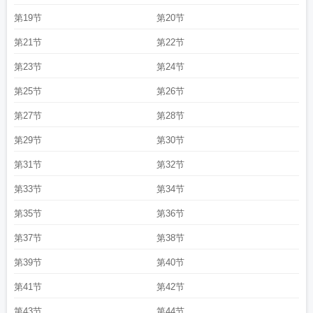
息
长安县尉
长安汽车温暖回家路启动
长安启源
长安诡事录西行
长安的荔枝演
第19节
第20节
员表
长安启源q05
长安cs75plus 价格2023款
长安汽车拟回购公司股份
长安二
第21节
第22节
十四计超前观影
长安uni-z新能源2026款上市
长安潶水工程
长安福特张德虎谈
产品质量
长安汽车与华为升级战略合作
长安期货屈亚娟谈铜价
长安的荔枝结
第23节
第24节
局
长安睿行em60定义微客标准
长安cs55 plus登顶哈萨克斯坦
长安深蓝s05推
送3.1.2版本
长安糯玉米
长安cs75
长安诡事传 电影
长安汽车电动车
长安董事
第25节
第26节
长会见西班牙首相
长安深蓝l06磁悬浮体验引爆西安
长安逸动plus
长安二十四
第27节
第28节
小时
长安汽车发布三季报
长安二十四计
长安cs35plus商丘优惠1.8万
长安的荔
枝电影主演
长安cs75plus创冰面飞跃纪录
长安基金调研瑞普生物
长安univ
长
第29节
第30节
安新能源矩阵攻势凌厉
长安的荔枝 电视剧
长安猎手飞猪版负责人谈新车
长安
第31节
第32节
汽车发布多款新品
长安汽车 高管
长安深蓝与京东签战略协议
长安马自达3两
厢
长安汽车推钠电乘用车
长安的荔枝电视剧
长安汽车拟定增募资不超60亿
长
第33节
第34节
安大学
长安uni-z新能源黄冈最高让利1.5万
长安汽车推动工艺技术创新
长安启
源a06上市
长安蓝鲸
长安汽车发布股票回购公告
长安二十四计在央视播出
长
第35节
第36节
安逸动
长安欧尚z6图片和价格
长安大学录取分数线
长安欧尚
长安cs75 plus
第37节
第38节
hev首发亮相
长安镇
长安深蓝
长安十二时辰 电视剧
长安深蓝l06增程版将上
市
长安汽车取得汽车功能专利
长安lumin购车补贴曝光
长安十二时辰简介
长安
第39节
第40节
深蓝s7油电混合价格
长安suv全部车型
长安是西安吗
长安启源e07
长安汽车11
第41节
第42节
月销量28.3万辆
长安二十四计等热剧角色引热议
长安发布人形机器人概念视
频
长安汽车价格及图片
长安cs35plus
长安跨越星塔k5单后轮将上市
长安幻
第43节
第44节