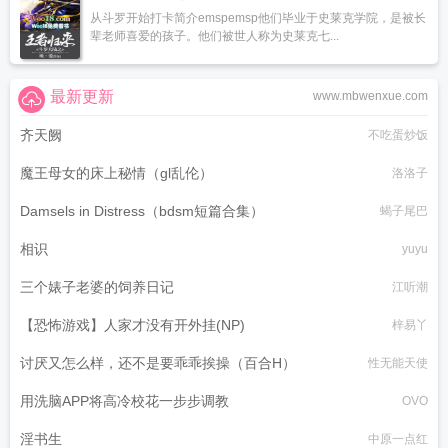
从斗罗开始打卡简介emspemsp他们毕业于史莱克学院，是被长
辈老师喜爱的孩子。他们被世人称为史莱克七...
最新更新
www.mbwenxue.com
齐天阙
不吃蛋炒饭
魔王母女的床上秘情（gl乱伦）
洛洛子
Damsels in Distress（bdsm短篇合集）
蝎子尾巴
相识
yuyu
三个婊子老婆的饲养日记
江听潮
【恐怖游戏】人家才没有开外挂(NP)
梓易丫
讨厌又怎么样，还不是要乖乖挨操（百合H）
性无能天使
用洗脑APP将高冷校花一步步调教
OVO
淫书生
中原一点红