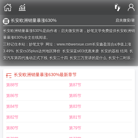
长安欧洲销量暴涨630%
启夫微安
/著
长安欧洲销量暴涨630%是由作者：启夫微安所著，妙笔文学免费提供长安欧洲销
量暴涨630%全文在线阅读。
三秒记住本站：妙笔文学 网址：www.mbwenxue.com
长安鑫盈混合a净值上涨
3.49%
长安cs35plus达州地区降价
长安深蓝sl03优惠来袭
长安的荔枝 结局
长
安汽车第四代逸动正式下线
长安二十四
长安三万里讲的是什么
长安十二时辰免
费观看完整版高清
长安启源a06
长安期货侯荃宇谈pvc企稳回升
长安三万里在
线看免费高清完整版
长安启源与铜梁龙俱乐部合作
长安的荔枝讲了什么故事
长
长安欧洲销量暴涨630%
最新章节
安法院开展新任职干部谈话
长安启源a06 240激光版上市
长安启源a07亮相
长
第88节
第87节
安深蓝s7纯电价格
长安汽车聘任陈卓狄智睿为副总裁
长安cs75plus改款申报图
曝光
长安马自达ez-60首次智能化升级
长安启源a07超长版上市
长安的荔枝百
第86节
第85节
度百科
长安启源q07
长安汽车系列大全
长安26款uni-zphev上市
长安三万里电
影
长安民生物流多个集体获表彰
长安的荔枝讲的什么
长安q05首搭车控家功
第84节
第83节
能
长安汽车80亿雷亚尔投巴西
长安被曝将入股吉利系公司
长安镇实现地区生产
第82节
第81节
总值超1100亿
长安区发布道路结冰黄色预警
长安x5 plus 价格2024款
长安汽车
高层到访中国汽研
长安大学党委书记谈教育家精神
长安马自达用户生态2.0计划
第80节
第79节
发布
长安汽车获得外观设计专利授权
长安深蓝s07区域上市试驾会长沙站圆满落