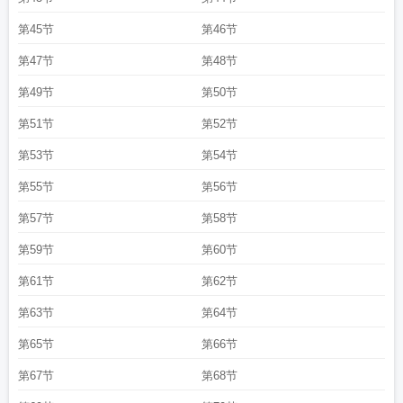
想
长安大学信息门户
长安启源q05销量
长安大学研究生招生官网
长安糯玉米
新能源价格2024
第45节
长安欧尚suv
长安伏妖 演员表
第46节
长安欧诺
长安汽车官网
长安启
源q05首搭4nm芯片
长安汽车朱华荣谈与华为合作
长安怎么样
长安在哪个省哪
第47节
第48节
个城市
长安深蓝sl03最高优惠1.5万
长安汽车
长安十二时辰电视剧免费观看完
整版
长安银行股份有限公司客服电话
长安汽车跌1.57%
长安二十四计开播收视
第49节
第50节
破2.2%
长安二十四计今晚央八开播
长安十四计
长安航空开通西安至普吉岛航
第51节
第52节
线
长安汽车第3000万辆下线
长安诺电视剧免费观看全集在线播放
长安俱乐
部
长安汽车拿下轻骑铃木控制权
长安cs55plus最新报价
长安的荔枝是真实的历
第53节
第54节
史吗
长安是现在的哪个省哪个市
长安集团
长安cs95军用款
长安航空新舱位r舱
第55节
第56节
上线
长安福特二手车
长安汽车暴跌
长安是现在的哪个地方
长安三万里
长安十
二时辰演员表
第57节
第58节
第59节
第60节
第61节
第62节
第63节
第64节
第65节
第66节
第67节
第68节