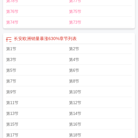
第78节
第77节
幕
长安cs55plus最新款价格
长安达成中国品牌新高度
长安马自达ez-60海南上
市
长安24计
长安十二时辰主题街区将开市
长安古意
长安大学李树涛院士到访
第76节
第75节
三一
长安马自达青苗计划走进上海
长安奔奔油耗
长安启源a06首试
长安电费
价格
长安福特
长安汽车将回购注销部分股票
长安的荔枝免费阅读
长安欧洲暴
第74节
第73节
涨630%
长安银行
长安的荔枝
长安cs55plus
长安两款新车同台亮相
长安区市
场监管局开展3.15活动
长安启源a07油电混合落地价格
长安马自达3
长安汽车
长安欧洲销量暴涨630%
章节列表
固态电池项目推进中
长安花马
长安汽油价格
长安区开展国家安全教育日活
动
第1节
长安二十四计官宣
长安二十四小时电视剧
第2节
长安天气
长安大学教授谈特种机
器人
长安汽车启源阿维塔高管升职
长安申请模型训练数据预处理专利
长安启源
第3节
第4节
老总送车
长安二
长安奔奔mini
长安汽车集团副总职务调整
长安a07
长安cs95
乌海地区优惠来袭
长安二十四计25
长安马自达
长安神骐
长安汽车董事长谈智
第5节
第6节
能汽车
长安cs75 plus蓝鲸超擎上市
长安大学是985还是211
长安猎手k50全电
第7节
第8节
作业皮卡上市
长安期货刘娜谈橡胶
长安公布整车空气动力学专利
长安诺
长安
三万里电影免费完整在线观看高清免费策驰
长安汽车股吧
长安汽车3月新能源车
第9节
第10节
销量增长
长安深蓝s05周口地区最高让利1万
长安的荔枝电视剧什么时候播
第11节
第12节
出
长安是现在的哪个城市
长安启源a06开启先享预订
长安启源e07正式上市
长
安汽车非公开发行股票上市
长安申请燃料电池堆相关专利
长安产业精选混合c净
第13节
第14节
值上涨
长安cs75 plus冠军版上市
长安cs75plus
长安东风汽车
长安汽车发布股
份回购预案
长安沪深300非周期指数c上涨
长安城二十四计
长安的荔枝电视剧
第15节
第16节
在线观看
长安是现在哪个地方的城市
长安uint怎么样
长安cs35
长安uni-v在昌
第17节
第18节
吉地区降价
长安启源全新q05亮相
长安汽车股票
长安汽车披露最新机构调研信