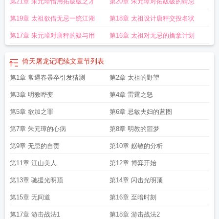
第21章 朱元璋惜用拓跋破之才
第20章 朱元璋对拓跋破的猜忌
第19章 太祖欲借无忌一统江湖
第18章 太祖设计唐秤交投名状
第17章 朱元璋对唐秤的疑与用
第16章 太祖对无忌的擒拿计划
倚天屠龙记吧续文
章节列表
第1章 常遇春暴卒引发猜测
第2章 太祖的野望
第3章 明教哗变
第4章 雷霆之怒
第5章 欲加之罪
第6章 忌敏夫妇的蓝图
第7章 朱元璋的心病
第8章 明教的噩梦
第9章 无忌的自责
第10章 赵敏的分析
第11章 江山美人
第12章 博弈开始
第13章 驰援光明顶
第14章 闪击光明顶
第15章 无间道
第16章 至暗时刻
第17章 游击战法1
第18章 游击战法2