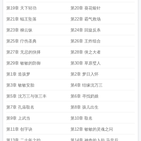
第19章 天下轻功
第20章 葵花银针
第21章 蝠王坠落
第22章 霸气救场
第23章 梯云纵
第24章 回旋反杀
第25章 疗伤圣典
第26章 王炸组合
第27章 无忌的抉择
第28章 侠之大者
第29章 敏敏的防御
第30章 草原璧人
第1章 造孩梦
第2章 梦日入怀
第3章 敏敏安胎
第4章 结缘沈万三
第5章 沈万三与张三丰
第6章 寻找奶娘
第7章 孔庙取名
第8章 孩儿出生
第9章 上武当
第10章 取名
第11章 创字诀
第12章 敏敏的灵魂之问
第13章 二十年之约
第14章 神奇的卜卦 马皇后