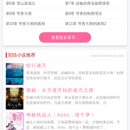
第6章 雪山派成立
第7章 赵敏的商业版图雏形
第8章 穹香大师
第9章 穹香的制香理念
第10章 穹香大师的困局
第11章 穹香大师的困局2
查看更多章节...
完结小说推荐
www.mbwenxue.com
恒行诸天
星海漫游，时空穿梭，机械科技，目标是未知的星辰大海！如果
您喜欢恒行诸天，别忘记分享给朋友...
诡秘：从天使开始的超凡之路
机械与蒸汽共处的世界，谁会是那个领头羊。这是最好的时代，
也是最坏的时代。当超凡来袭，谁又能独善其身。当...
神秘枕边人：boss，借个孕！
她从小就特别倒霉，只有跟费南城在一起，才能时来运转。于
是，她就赖上了他。boss，借个运！费南城纠结了...