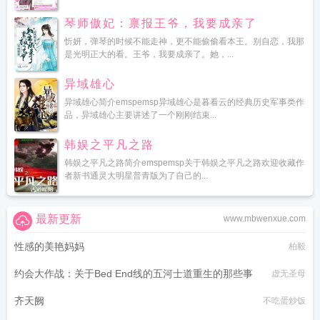
琴师傲妃：禀报王爷，我要成亲了
忻妍，弹琴的时候不能走神，更不能偷偷看本王。别自恋，我那
是光明正大的看。王爷，我要成亲了。她，...
异域雄心
异域雄心简介emspemsp异域雄心是暮看云的经典历史军事类作
品，异域雄心主要讲述了一个刚刚结束...
韩娱之平凡之路
韩娱之平凡之路简介emspemsp关于韩娱之平凡之路欢迎收藏作
者新书通灵大明星普青版为了自己的...
最新更新
www.mbwenxue.com
性感的美艳妈妈
柏毅
约会大作战：关于Bed End线的五河士道重生的那些事
虚无圣母
齐天阙
不吃蛋炒饭