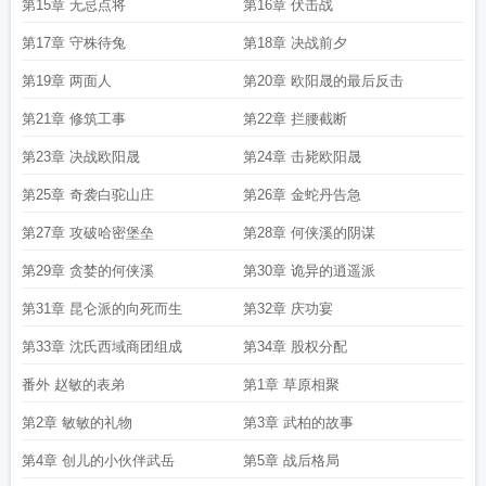
第15章 无忌点将
第16章 伏击战
第17章 守株待兔
第18章 决战前夕
第19章 两面人
第20章 欧阳晟的最后反击
第21章 修筑工事
第22章 拦腰截断
第23章 决战欧阳晟
第24章 击毙欧阳晟
第25章 奇袭白驼山庄
第26章 金蛇丹告急
第27章 攻破哈密堡垒
第28章 何侠溪的阴谋
第29章 贪婪的何侠溪
第30章 诡异的逍遥派
第31章 昆仑派的向死而生
第32章 庆功宴
第33章 沈氏西域商团组成
第34章 股权分配
番外 赵敏的表弟
第1章 草原相聚
第2章 敏敏的礼物
第3章 武柏的故事
第4章 创儿的小伙伴武岳
第5章 战后格局