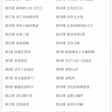
第15章 神奇的卜卦 沈万三
第16章 泛舟丹江口
第17章 张三丰的新武学
第18章 武学之大道
第19章 奇经六脉的奥妙
第20章 太玄经神功的入门
第21章 任督二脉
第22章 新武学第1层
第23章 渔舟唱晚
第24章 汉水之畔
第1章 跨越巴里坤
第2章 欧阳锋后人与毒阵网
第3章 反明堡垒
第4章 沈万三的二次创业
第5章 沈万三的远征
第6章 神箭山庄
第7章 昆仑派新掌门
第8章 金蛇丹
第9章 敏敏的连环计
第10章 沈氏的前期进攻
第11章 沙尘暴行动
第12章 波斯人穆罕
第13章 迂回战术
第14章 连环计详解