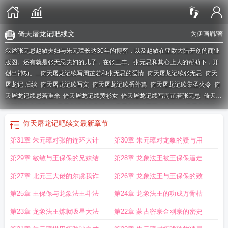
倚天屠龙记吧续文
为伊画眉
/著
叙述张无忌赵敏夫妇与朱元璋长达30年的博弈，以及赵敏在亚欧大陆开创的商业
版图。还有就是张无忌夫妇的儿子，在张三丰、张无忌和其心上人的帮助下，开
创出神功。...
倚天屠龙记续写周芷若和张无忌的爱情
倚天屠龙记续张无忌
倚天
屠龙记 后续
倚天屠龙记续写文
倚天屠龙记续番外篇
倚天屠龙记续集圣火令
倚
天屠龙记续忌若重来
倚天屠龙记续黄衫女
倚天屠龙记续写周芷若张无忌
倚天屠
龙记续集电视剧
倚天屠龙记续集剧情
倚天屠龙记续写同人推存
倚天屠龙记续
书
倚天屠龙记续集2电影免费
倚天屠龙记续集什么时候出
倚天屠龙记续集在线
倚天屠龙记吧续文
最新章节
观看
倚天屠龙记续集叫什么名字
倚天屠龙记续阅读
倚天屠龙记续集矫龙惊蛇
第31章 朱元璋对张的连环大计
第30章 朱元璋对龙象的疑与用
录
倚天屠龙记续写
倚天屠龙记续集的叫什么
倚天屠龙记续集魔教圣火令电
影
倚天屠龙记续集
倚天屠龙记续张周
倚天屠龙记续集魔教圣火令
倚天屠龙记
第29章 敏敏与王保保的兄妹结
第28章 龙象法王被王保保逼走
续集演员表
倚天屠龙记续写虐文
倚天屠龙记续集电影版
倚天屠龙记2019续
写
倚天屠龙记续集是什么
倚天屠龙记续书完整版
新版倚天屠龙记续集
倚天屠
第27章 北元三大佬的尔虞我诈
第26章 龙象法王与王保保的致命
龙记续集电影
倚天屠龙记续集2电影
倚天屠龙记续写忌敏儿女双全
倚天屠龙记2
博弈
第25章 王保保与龙象法王斗法
第24章 龙象法王的功成万骨枯
电影
倚天屠龙记续作
倚天屠龙记续文
倚天屠龙记续写杨逍
第23章 龙象法王炼就吸星大法
第22章 蒙古密宗金刚宗的密史