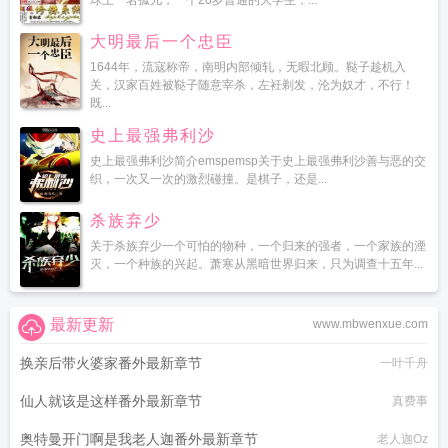
球上一名孤儿，一个20岁普通的大学生，...
大明最后一个忠臣
1644年，流寇称帝，南明内部倾轧，无暇北顾。鞑子趁机入
关，汉家百姓被鞑子随意宰杀，左衽剃发，沦为奴才，不行！
既...
史上最强弗利沙
史上最强弗利沙简介emspemsp关于史上最强弗利沙善与恶的交
织，一次又一次的激烈碰撞。是棋子，还是...
杀族弃少
关于杀族弃少一个可怕的物种，一个归来的强者，一个家族的湮
灭，一个种族的兴起。萧寒从黑暗世界归来，只为调查十五年...
最新更新
www.mbwenxue.com
换亲后带火婆家番外最新章节
一叶千舟
仙人就该是这样番外最新章节
真费事
奥特曼开门啊是我老人迦番外最新章节
老人迦Oz