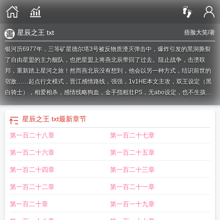
星辰之王 txt
捂脸大笑
/著
银河历6977年，三等矿星德尔塔3号被反物质湮灭弹击中，爆炸引发的黑洞撕裂
了自由星盟的主力舰队，也把星盟上将燕北辰带回了过去。阻止战争，击溃联
邦，重新踏上星河之旅！然而燕北辰没有想到，他会以另一种方式，结识前世的
宿敌……起点行文模式，晋江感情路线，强强，1v1HE本文主攻，双王设定（黑
白骑士），相爱相杀，感情线略狗血，金手指粗壮PS，无abo设定，也不生孩子
星辰之王重生番外六
星辰之王[重生
星辰之王重生
星辰之王 txt
最新章节
第一百二十八章
第一百二十七章
第一百二十六章
第一百二十五章
第一百二十四章
第一百二十三章
第一百二十二章
第一百二十一章
第一百二十章
第一百一十九章