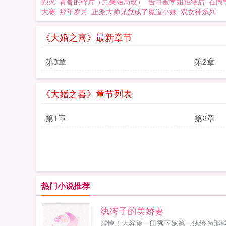
烈火
青春的碎片（完美结局改）
告白被学姐拒绝后
在同
大赛
那年岁月
正派大师兄竟成了魔道小妹
双女神系列
《大婚之喜》最新章节
第3章
第2章
《大婚之喜》章节列表
第1章
第2章
热门小说推荐
纨绔子的美娇妻
震惊！大梁第一闺秀下嫁第一纨绔为那