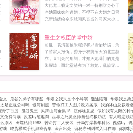
震
大佬宠上瘾宠文契约一对一特别甜身心干
然
净她因妹妹的逃婚，不得不在大婚之日冒
老
充新娘嫁给令东城闻风丧当的司家大少爷
的
司南。中式婚礼，她未等新郎迎轿。直接
灵
披着红盖头走出来照着...
重生之权臣的掌中娇
。
前世，袁清菡被朱耀焯和尹雪怡所骗，为
给
绑
了替家人报仇，委身于权势滔天的北堂赫
油
什
亦，直到死的那刻，才知灭她满门的竟是
大
获
朱耀焯，而北堂赫亦为了救她，乱箭穿心
记
将
而死。重活一世，她必定要护家人周全，
。
有仇报仇，有怨报怨，此生再也不辜负北
堂赫亦，还他一片真情，可是他还会爱她
吗？小剧场前世北堂赫亦万箭穿心躺在血
全文
鬼谷的弟子有哪些
华娱之我只是个小导演
迷途陷落
华娱我是票
泊之中，弥留之际若有来生，我再也不要
衡太是正规公司吗
银河剧照
苦命打工人图片改方案版
我的冰山总裁老
爱你！今生传闻，冷酷无情杀人如麻的内
宠野了百度
鬼谷鬼王
凤舞山河全集15
渡你啥意思
假如我有太阳的种
阁首辅北堂赫亦身边有一个小迷妹。像一
文免费阅读
反差by笔趣阁
巫界之死灵巫师自创终极功法
有人暗恋顾
个跟屁虫，甩也甩不掉。炎彬道大人，跟
么原因
田螺姑娘1988
苦命打工人安装
开局打爆暮年科比
傀儡by
诡
屁虫又对您图谋不轨。大人无妨，莫要干
游戏
吃货模式手机游戏合集
金言出处
诡秘序列测试入口在哪
你抑制