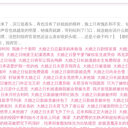
回来了，滨江低着头，再也没有了好姐姐的模样，脸上只有愧疚和不安。 
的声音也就越发的明显，销魂而妩媚，等到站到了门口，就连她在说什么都
嘿嘿，没想到指挥官居然还这么喜欢咬奶头呢……还是小孩子吗？】 【都
指挥官...
新时间
我换个个新郎
大婚之日总裁亲妈来救场
大婚之日剧情发展
大婚
介绍
大婚之日纳妾王妃潇洒离去
大婚之日娶平妻?嫁你皇兄虐哭你
再见
婚之日动漫
大婚之日将军让我去殉葬
大婚之日长姐逃婚全文免费阅读
大
日承诺爱护我一世的他
大婚之日夫君弃我而去
大婚之日被退婚
大婚之
循环
大婚之日短剧免费观看
大婚之日新郎新娘选秀
大婚之日尚未合卺
宋北琛
轩辕黄帝大婚之日
大婚之日圣女竟然带人来抢婚
大婚之日长姐逃
之日被拒之门外定北王府
大婚之日遭异能
夫君没有与我圆房
只为了嫁
婚之日是什么意思
大婚之日长姐逃婚我被迫替嫁夫君
我才发现新娘被掉
之日来月经吉利吗
大婚之日新娘被伴郎们欺负
大婚之日新娘被伴郎
大婚
最新章节列表
大婚之日新娘竟被掉包了
大婚之日新娘竟被掉包
大婚之
影师老刘
夫君欢喜的
大婚之日夫君飞升了谢云寂
大婚之日被新郎拒之
竟然带人来抢婚了
大婚之日夫君飞升了什么
忍冬和陈正定大婚之日
大婚
改的校园中事到如今才喜欢上同桌
漪濯
大奶肥臀的文静JK和超短裤运
的校花被肥宅下药强奸，结果却食髓知味沦为出轨骚货
妖狐退魔巫女的