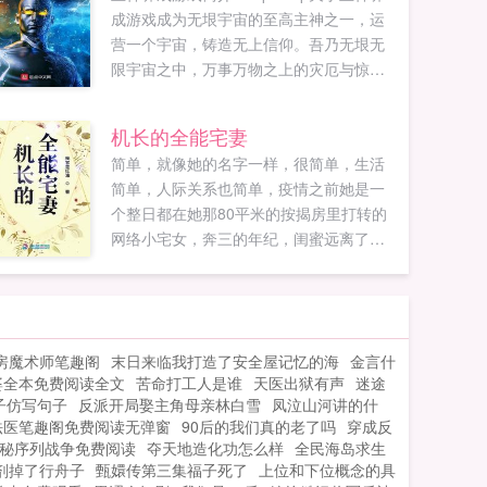
成游戏成为无垠宇宙的至高主神之一，运
营一个宇宙，铸造无上信仰。吾乃无垠无
限宇宙之中，万事万物之上的灾厄与惊骇
之神，虫子们，献上你们的信仰和忠诚。
（群813236683）...
机长的全能宅妻
简单，就像她的名字一样，很简单，生活
简单，人际关系也简单，疫情之前她是一
个整日都在她那80平米的按揭房里打转的
网络小宅女，奔三的年纪，闺蜜远离了，
男人还没有，电话簿里的联系人始终就那
么几个，除了父母亲人还真没有几个关系
比较亲近的。胡硕，简单同小区的邻居，
准确说是她隔壁的邻居，据说是一个飞行
房魔术师笔趣阁
末日来临我打造了安全屋记忆的海
金言什
员，平常，两个人是八竿子都打不着的，
婆全本免费阅读全文
苦命打工人是谁
天医出狱有声
迷途
可因为一场疫情，两人却结识了。情景一
子仿写句子
反派开局娶主角母亲林白雪
凤泣山河讲的什
凌晨两点小区业主群正品N95口罩，刚到货
法医笔趣阁免费阅读无弹窗
90后的我们真的老了吗
穿成反
20个，谁要？有两人秒回我要！多少钱？
秘序列战争免费阅读
夺天地造化功怎么样
全民海岛求生
某业主贱笑50元一个！简单那么贵？老
剂掉了行舟子
甄嬛传第三集福子死了
上位和下位概念的具