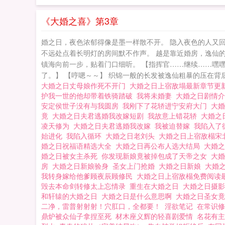
《大婚之喜》第3章
婚之日，夜色浓郁得像是墨一样散不开。 隐入夜色的人又
不远处点着长明灯的房间默不作声。 越是靠近婚房，逸仙
镇海向前一步，贴着门口细听。 【指挥官……继续……嘿
了。】 【哼嗯～～】 织锦一般的长发被逸仙粗暴的压在背后，
大婚之日丈母娘作死不开门
大婚之日上宿敌塌最新章节更
护我一世的他却带着铁骑踏破
我将未婚妻
大婚之日剧情
安定侯世子没有与我圆房
我刚下了花轿进宁安府大门
大
竟
大婚之日夫君逃婚我改嫁短剧
我故意上错花轿
大婚之
凌天修为
大婚之日夫君逃婚我改嫁
我被迫替嫁
我陷入了
始进化
我陷入循环
大婚之日老刘头
大婚之日上宿敌榻
婚之日祝福语精选大全
大婚之日再公布人选大结局
大婚
婚之日被女主杀死
你发现新娘竟被掉包成了天帝之女
大
房
大婚之日新娘验身
圣女上门抢婚
大婚之日新娘
大婚
我转身嫁给他爹顾夜辰顾修民
大婚之日上宿敌榻免费阅读
毁去本命剑转修太上忘情录
重生在大婚之日
大婚之日摄
和轩辕的大婚之日
大婚之日是什么意思啊
大婚之日圣女
二净，雷普射射射！穴肛口，全都要！
淫欲笔记
在常识修
鼎炉被众仙子拿捏至死
材木座义辉的轻喜剧爱情
名花有主