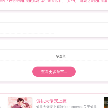
学胯下败北受孕的美艳妈妈
掌中臻宝逃不了（NPH）
韩娱之天使的淫落
第3章
查看更多章节...
偏执大佬宠上瘾
样
偏执大佬宠上瘾简介emspemsp关于偏执