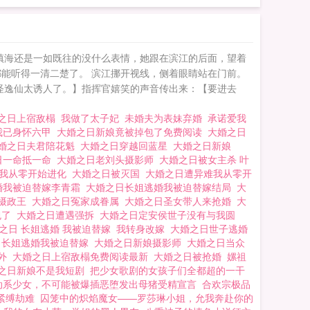
镇海还是一如既往的没什么表情，她跟在滨江的后面，望着
能听得一清二楚了。 滨江挪开视线，侧着眼睛站在门前。
怪逸仙太诱人了。】指挥官嬉笑的声音传出来：【要进去
之日上宿敌榻
我做了太子妃
未婚夫为表妹弃婚
承诺爱我
我已身怀六甲
大婚之日新娘竟被掉包了免费阅读
大婚之日
婚之日夫君陪花魁
大婚之日穿越回蓝星
大婚之日新娘
日一命抵一命
大婚之日老刘头摄影师
大婚之日被女主杀 叶
我从零开始进化
大婚之日被灭国
大婚之日遭异难我从零开
婚我被迫替嫁李青霜
大婚之日长姐逃婚我被迫替嫁结局
大
给摄政王
大婚之日冤家成眷属
大婚之日圣女带人来抢婚
大
包了
大婚之日遭遇强拆
大婚之日定安侯世子没有与我圆
之日 长姐逃婚 我被迫替嫁
我转身改嫁
大婚之日世子逃婚
日长姐逃婚我被迫替嫁
大婚之日新娘摄影师
大婚之日当众
门外
大婚之日上宿敌榻免费阅读最新
大婚之日被抢婚
嫘祖
之日新娘不是我短剧
把少女歌剧的女孩子们全都超的一干
动系少女，不可能被爆插恶堕发出母猪受精宣言
合欢宗极品
紧缚劫难
囚笼中的炽焰魔女——罗莎琳小姐，允我奔赴你的