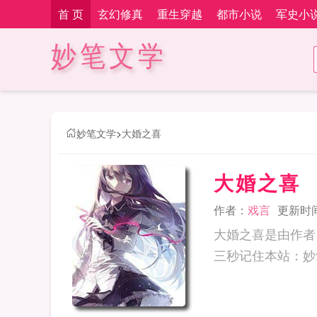
首 页
玄幻修真
重生穿越
都市小说
军史小
妙笔文学
妙笔文学
>
大婚之喜
大婚之喜
作者：
戏言
更新时间：
大婚之喜是由作者