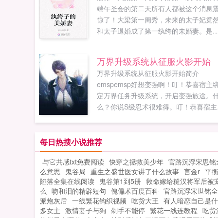
端午圣会的第二天所有人都被这个消息
惊了！大梁第一闺秀，未来的太子妃竟
和太子退婚成了第一纨绔的未婚妻。是
天也眼瞎还是呢？还是另有隐情。知道
默默看戏，不知道的猜测纷纷。南宫盈
万界升级系统从征服火影开始
自小就会装模做样，以达到自己的目的
万界升级系统从征服火影开始简介
可偏偏好不容易退了太子的婚又被赐婚
emspemsp好想变强啊！叮！恭喜宿主
一个纨绔。本以为是个好打发的没想到
定万界任务升级系统，开启变强旅途。
盐不进。此次两人就开始了彼此的退婚
么？你说S级忍术很难得。叮！恭喜宿主
战。如果您喜欢纨绔子的美娇妻，别忘
得仙法大玉螺旋丸。什么？你说海军大
分享给朋友...
很强？叮！恭喜宿主打败海军大将赤犬
昊天锤可是最强武魂！什...
每日热搜小说推荐
与它共感txt免费阅读
快穿之拯救美少年
官路沉浮宋思铭
么意思
鬼谷局
重生之盛世医女讲了什么故事
言金r
平
陷落全集在线阅读
鬼谷第1到5册
救命嫁给糙汉将军后被
么
吻和泪的精辟短句
傀儡术百度百科
官路沉浮宋世铭全
派炮灰后
一线繁花钩织视频
吃货大王
有人暗恋自己是什
多女主
激情妻子与狗
剁手不能停
繁花一线连教程
吃货