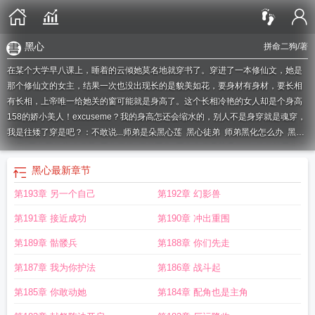
黑心
拼命二狗
/著
在某个大学早八课上，睡着的云倾她莫名地就穿书了。穿进了一本修仙文，她是
那个修仙文的女主，结果一次也没出现长的是貌美如花，要身材有身材，要长相
有长相，上帝唯一给她关的窗可能就是身高了。这个长相冷艳的女人却是个身高
158的娇小美人！excuseme？我的身高怎还会缩水的，别人不是身穿就是魂穿，
我是往矮了穿是吧？：不敢说...
师弟是朵黑心莲
黑心徒弟
师弟黑化怎么办
黑心
大师
黑心莲的高冷师尊
黑心师傅
师弟黑化
黑心大师兄茶香四溢
徒弟被黑心师
傅压榨七年
黑心师尊她貌美如花
师兄是朵黑心莲
师弟 黑化
黑心师尊
黑心老
黑心
最新章节
师的驯养手记by反派二姐
第193章 另一个自己
第192章 幻影兽
第191章 接近成功
第190章 冲出重围
第189章 骷髅兵
第188章 你们先走
第187章 我为你护法
第186章 战斗起
第185章 你敢动她
第184章 配角也是主角